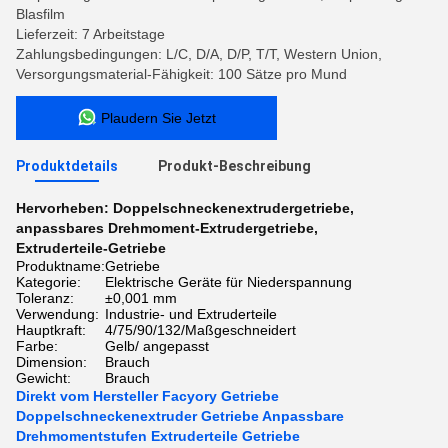
Blasfilm
Lieferzeit: 7 Arbeitstage
Zahlungsbedingungen: L/C, D/A, D/P, T/T, Western Union,
Versorgungsmaterial-Fähigkeit: 100 Sätze pro Mund
Plaudern Sie Jetzt
Produktdetails
Produkt-Beschreibung
Hervorheben:
Doppelschneckenextrudergetriebe
,
anpassbares Drehmoment-Extrudergetriebe
,
Extruderteile-Getriebe
Produktname:
Getriebe
Kategorie:
Elektrische Geräte für Niederspannung
Toleranz:
±0,001 mm
Verwendung:
Industrie- und Extruderteile
Hauptkraft:
4/75/90/132/Maßgeschneidert
Farbe:
Gelb/ angepasst
Dimension:
Brauch
Gewicht:
Brauch
Direkt vom Hersteller Facyory Getriebe
Doppelschneckenextruder Getriebe Anpassbare
Drehmomentstufen Extruderteile Getriebe