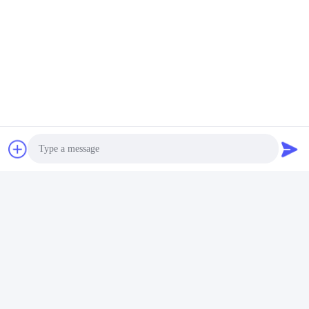
Photo
FAQ
1: Wie viele Jahre Erfahrung haben Sie?
Video Call
Über 15 Jahre Erfahrung in der Extruderindustrie.
Audio Call
2: Sind Sie Händler oder Hersteller? Wie groß ist die Fläche
der Fabrik?