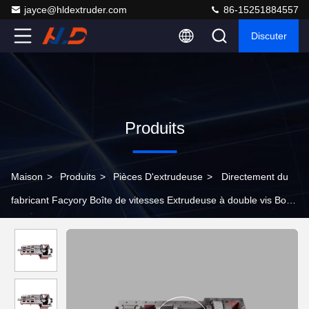
jayce@hldextruder.com
86-15251884557
Discuter
Produits
Maison
>
Produits
>
Pièces D'extrudeuse
>
Directement du
fabricant Facyory Boîte de vitesses Extrudeuse à double vis Boîte
de vitesses Niveaux de couple personnalisables Pièces
d'extrudeuse Boîte de vitesses