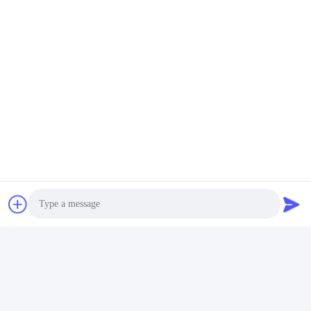
FAQ
1 : Combien d’années d’expérience avez-vous ?
Plus de 15 ans d'expérience dans l'industrie des extrudeuses.
Photo
2 : Êtes-vous commerçants ou fabricants ? Quelle est la
superficie de l'usine ?