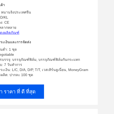
นต์ยนต์ยนต์ยนต์ยนต์ยนต์
ค้า
ด: หนานจิงประเทศจีน
LD/KL
อง: CE
 หลากหลาย
ดงผลิตภัณฑ์
าระเงินและการจัดส่ง
้นต่ำ: 1 ชุด
egotiable
บรรจุ: บรรจุภัณฑ์ฟิล์ม, บรรจุภัณฑ์ฟิล์มกันกระแทก
บ: 7 วันทำการ
ระเงิน: L/C, D/A, D/P, T/T, เวสเทิร์นยูเนี่ยน, MoneyGram
ลิต: ปากละ 100 ชุด
า ราคา ที่ ดี ที่สุด