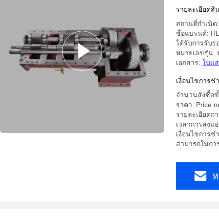
ยนต์ยนต์ย
รายละเอียดสิน
สถานที่กำเนิ
ชื่อแบรนด์: H
ได้รับการรับร
หมายเลขรุ่น:
เอกสาร:
ใบแส
เงื่อนไขการชํ
จำนวนสั่งซื้อขั
ราคา: Price n
รายละเอียดการ
เวลาการส่งมอ
เงื่อนไขการชำ
สามารถในการผ
ห