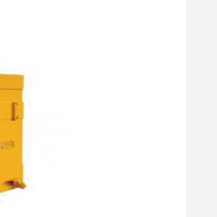
11:05 PM
Good day, what product are you looking 
for?