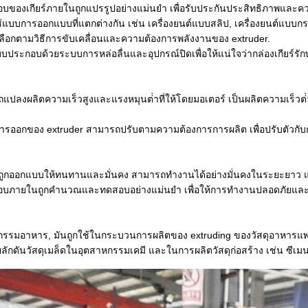
บของเกียร์ภายในถูกแปรรูปอย่างแม่นยํา เพื่อรับประกันประสิทธิภาพแล
แบบการออกแบบที่แตกต่างกัน เช่น เครื่องยนต์แบบสลิป, เครื่องยนต์แบบก
ลือกตามวิธีการขับเคลื่อนและความต้องการพลังงานของ extruder.
ประกอบด้วยระบบการหล่อลื่นและอุปกรณ์ปิดเพื่อให้แน่ใจว่ากล่องเกียร์รัก
แปลงผลิตความเร็วสูงและแรงหมุนต่ําที่ให้โดยมอเตอร์ เป็นผลิตความเร็วต่ํ
ารออกของ extruder สามารถปรับตามความต้องการการผลิต เพื่อปรับตัวกับก
ร์ถูกออกแบบให้ทนทานและมั่นคง สามารถทํางานได้อย่างมั่นคงในระยะยาว แ
บภายในถูกคํานวณและทดสอบอย่างแม่นยํา เพื่อให้การทํางานปลอดภัยและ
รรมอาหาร, มันถูกใช้ในกระบวนการผลิตของ extruding ของวัสดุอาหารแพร่ต
ลักดันวัสดุเมล็ดในอุตสาหกรรมเคมี และในการผลิตวัสดุก่อสร้าง เช่น ซีเม