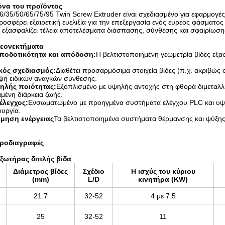
κόνα του προϊόντος
6/35/50/65/75/95 Twin Screw Extruder είναι σχεδιασμένο για εφαρμογ
οσφέρει εξαιρετική ευελιξία για την επεξεργασία ενός ευρέος φάσματο
 εξασφαλίζει τέλεια αποτελέσματα διάσπασης, σύνθεσης και σφαιρίωση
εονεκτήματα
ποδοτικότητα και απόδοση:
Η βελτιστοποιημένη γεωμετρία βίδες εξα
κός σχεδιασμός:
Διαθέτει προσαρμόσιμα στοιχεία βίδες (π.χ. ακριβώς 
υψη ειδικών αναγκών σύνθεσης.
ηλής ποιότητας:
Εξοπλισμένο με υψηλής αντοχής στη φθορά διμεταλλι
μένη διάρκεια ζωής.
έλεγχος:
Ενσωματωμένο με προηγμένα συστήματα ελέγχου PLC και υψηλ
ουργία.
όμηση ενέργειας
Τα βελτιστοποιημένα συστήματα θέρμανσης και ψύξης
προδιαγραφές
Εξωτήρας διπλής βίδα
Διάμετρος βίδες
Σχέδιο
Η ισχύς του κύριου
(mm)
L/D
κινητήρα (KW)
21.7
32-52
4 με 7.5
25
32-52
11