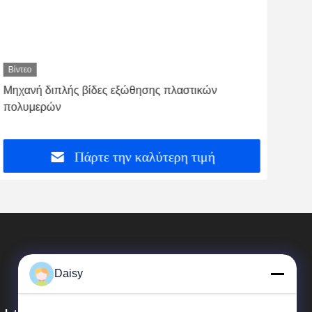
Βίντεο
Βίντ
Μηχανή διπλής βίδες εξώθησης πλαστικών
Μηχ
πολυμερών
πολ
Πάρτε την καλύτερη τιμή
Daisy