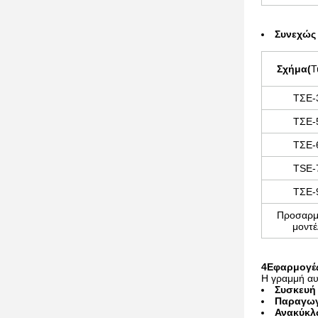
Συνεχώς 
Σχήμα
(
Τ
ΤΣΕ-
ΤΣΕ-
ΤΣΕ-
TSE-
ΤΣΕ-
Προσαρμ
μοντέ
4Εφαρμογέ
Η γραμμή αυτ
Συσκευή
Παραγωγ
Ανακύκλ