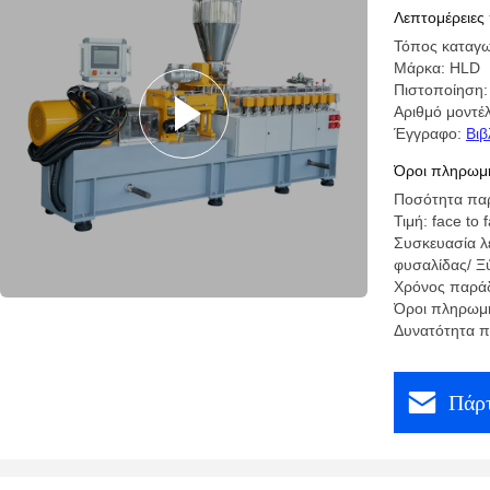
Λεπτομέρειες
Τόπος καταγω
Μάρκα: HLD
Πιστοποίηση
Αριθμό μοντέ
Έγγραφο:
Βιβ
Όροι πληρωμή
Ποσότητα παρ
Τιμή: face to 
Συσκευασία λ
φυσαλίδας/ Ξύ
Χρόνος παράδ
Όροι πληρωμή
Δυνατότητα π
Πάρτ