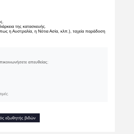
ς.
διάρκεια της κατασκευής.
πως η Αυστραλία, η Νότια Ασία, κλπ.), ταχεία παράδοση
επικοινωνήσετε απευθείας:
ιμές.
ός εξωθητής βιδών