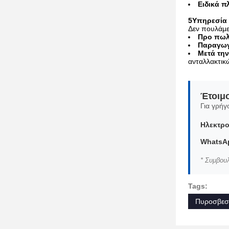
Ειδικά π
5Υπηρεσία 
Δεν πουλάμε
Προ πω
Παραγω
Μετά τη
ανταλλακτικ
Έτοιμ
Για γρήγ
Ηλεκτρο
WhatsAp
* Συμβουλ
Tags:
Πυροσβεστ