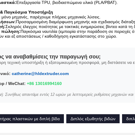
λαστικά:
Επεξεργασία TPU, βιοδιασπώμενα υλικά (PLA/PBAT).
& Παγκόσμια Υποστήριξη
 μόνο μηχανές, παρέχουμε πλήρεις μηχανικές λύσεις.
λήσεων:
Προσαρμοσμένη διαμόρφωση μηχανής και σχεδιασμός διάταξη
γή:
Σκληρός έλεγχος ποιότητας με τακτικές ενημερώσεις βίντεο κατά τη 
ν πώληση:
Παγκόσμια ναυτιλία (εμπειρία στην παράδοση σε περιοχές ό
ών και εξ αποστάσεως / καθοδήγηση εγκατάστασης στο χώρο.
ος να αναβαθμίσεις την παραγωγή σου;
ορη τεχνική υποστήριξη ή εξατομικευμένη προσφορά, μη διστάσετε να 
νικό:
catherine@hldextruder.com
p / WeChat:
+86 13016994160
ή: Συνήθως απαντάμε εντός 12 ωρών με λεπτομερείς ρυθμίσεις μηχανών και τ
ήρας πλαστικών με διπλή βίδα
Διπλός εξωθητής βιδών
διπλ