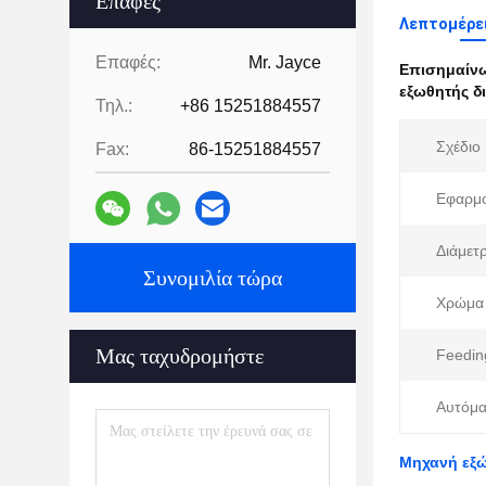
Επαφές
Λεπτομέρει
Επαφές:
Mr. Jayce
Επισημαίν
εξωθητής δ
Τηλ.:
+86 15251884557
Σχέδιο 
Fax:
86-15251884557
Εφαρμο
Διάμετρ
Συνομιλία τώρα
Χρώμα 
Μας ταχυδρομήστε
Feedin
Αυτόμα
Μηχανή εξώ