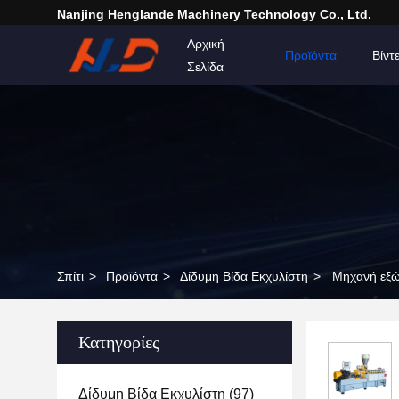
Nanjing Henglande Machinery Technology Co., Ltd.
Αρχική
Προϊόντα
Βίντ
Σελίδα
Σπίτι
>
Προϊόντα
>
Δίδυμη Βίδα Εκχυλίστη
>
Μηχανή εξώ
Κατηγορίες
Δίδυμη Βίδα Εκχυλίστη
(97)