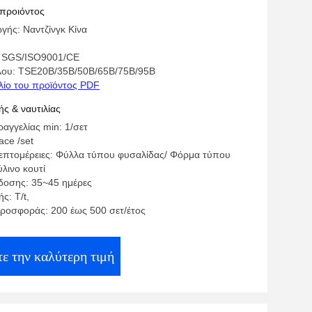
 προιόντος
γής: Ναντζίνγκ Κίνα
: SGS/ISO9001/CE
λου: TSE20B/35B/50B/65B/75B/95B
λίο του προϊόντος PDF
ς & ναυτιλίας
αγγελίας min: 1/σετ
face /set
επτομέρειες: Φύλλα τύπου φυσαλίδας/ Φόρμα τύπου
λινο κουτί
οσης: 35~45 ημέρες
ς: T/t,
ροσφοράς: 200 έως 500 σετ/έτος
ε την καλύτερη τιμή