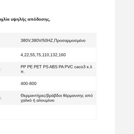
οχλία υψηλής απόδοσης
,
380V,380V/50HZ,Προσαρμοσμένο
4,22,55,75,110,132,160
PP PE PET PS ABS PA PVC caco3 κ.λ
:
π.
400-800
Θερμαντήρες/βράβδοι θέρμανσης από
:
χαλκό ή αλουμίνιο