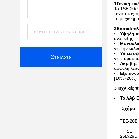
1Γενική ει
Το TSE-20/2
ταχύτητας.πρ
το μηχάνημα
2Βασικά πλ
Υψηλή α
ανάμειξης.
Μονουλι
για την κάλ
Υλικά υψ
Στείλετε
για παρατετα
Ακριβής 
ασφαλή λειτ
Εξοικον
[10%~20%].
3Τεχνικές 
Το ΛΑ
β 
Σχήμα
ΤΣΕ-20Β
ΤΣΕ-
25D/26D