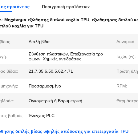
ες προιόντος
Περιγραφή προϊόντων
ω:
Μηχάνημα εξώθησης διπλού κοχλία TPU
,
εξωθητήρας διπλού κ
ιπλού κοχλία για TPU
βίδας:
Διπλή βίδα
Δυναμικό:
Σύνθεση πλαστικών, Επεξεργασία τρο
γή:
Ισχύς (w):
φίμων, Χημικές αντιδράσεις
ος βίδας:
21,7,35,6,50,5,62,4,71
Πρώτη ύλη
μηχανής:
Προσαρμοσμένο
RPM:
gMode:
Ογκομετρική ή Βαρυμετρική
Θερμάστρα
τος βαθμός:
Έλεγχος PLC
θησης διπλής βίδας υψηλής απόδοσης για επεξεργασία TPU