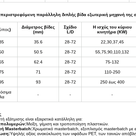
περιστρεφόμενη παράλληλη διπλής βίδα εξωτερική μηχανή της 
Διάμετρος βίδες
Σχέδιο
Η ισχύς του κύριου
ύπος
)
(mm)
L/D
κινητήρα (KW)
35
35.6
28-72
22,30,37,45
50
50.5
28-72
55,75,90,110,132
65
62.4
28-72
75-132
75
71
28-72
110-250
95
93
28-72
250 έως 400
όσιμα
-
-
-
λα
ς
ή εξάτμισης είναι εξαιρετικά κατάλληλη για:
 πολυμερών:
Μείξη, γέμιση και τροποποίηση πλαστικών.
ή Masterbatch:
Χρωματικό masterbatch, εξοπλισμός masterbatch με 
ωση:
Υψηλής αξίας ανακύκλωση των νιφάδων PET, των ταινιών απόβλη