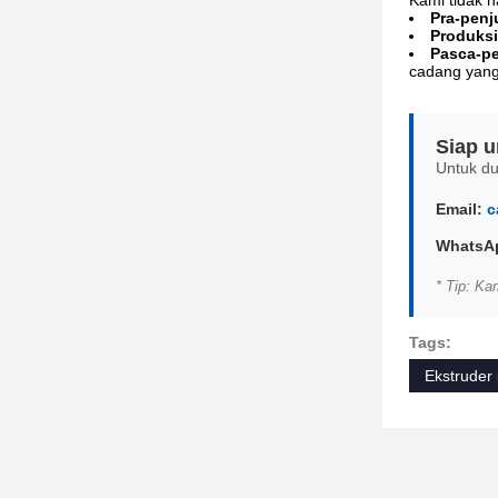
Kami tidak h
Pra-penj
Produksi
Pasca-pe
cadang yang 
Siap u
Untuk du
Email:
c
WhatsAp
* Tip: Ka
Tags:
Ekstruder 