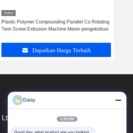
Video
Vid
Plastic Polymer Compounding Parallel Co Rotating
Mes
Twin Screw Extrusion Machine Mesin pengekstrusi
kg /
Dapatkan Harga Terbaik
Daisy
 Ltd.
1:30 PM
Good day, what product are you looking 