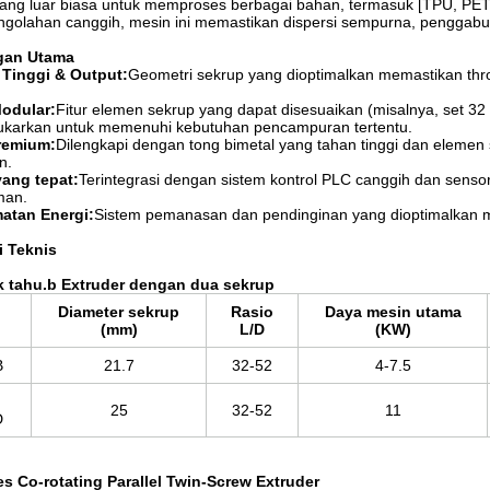
as yang luar biasa untuk memproses berbagai bahan, termasuk [TPU, PE
ngolahan canggih, mesin ini memastikan dispersi sempurna, penggabung
gan Utama
i Tinggi & Output:
Geometri sekrup yang dioptimalkan memastikan thr
odular:
Fitur elemen sekrup yang dapat disesuaikan (misalnya, set 3
tukarkan untuk memenuhi kebutuhan pencampuran tertentu.
remium:
Dilengkapi dengan tong bimetal yang tahan tinggi dan elemen
n.
yang tepat:
Terintegrasi dengan sistem kontrol PLC canggih dan sensor
man.
atan Energi:
Sistem pemanasan dan pendinginan yang dioptimalkan 
i Teknis
k tahu.
b Extruder dengan dua sekrup
Diameter sekrup
Rasio
Daya mesin utama
(mm)
L/D
(KW)
B
21.7
32-52
4-7.5
25
32-52
11
D
es Co-rotating Parallel Twin-Screw Extruder