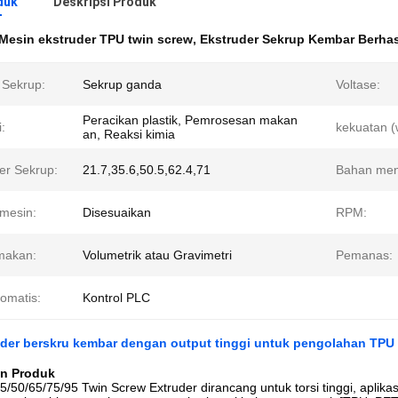
duk
Deskripsi Produk
Mesin ekstruder TPU twin screw
,
Ekstruder Sekrup Kembar Berhas
 Sekrup:
Sekrup ganda
Voltase:
Peracikan plastik, Pemrosesan makan
i:
kekuatan (
an, Reaksi kimia
er Sekrup:
21.7,35.6,50.5,62.4,71
Bahan men
mesin:
Disesuaikan
RPM:
makan:
Volumetrik atau Gravimetri
Pemanas:
tomatis:
Kontrol PLC
uder berskru kembar dengan output tinggi untuk pengolahan TPU
an Produk
/50/65/75/95 Twin Screw Extruder dirancang untuk torsi tinggi, aplik