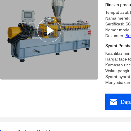
Rincian prod
Tempat asal: 
Nama merek:
Sertifikasi: 
Nomor model
Dokumen:
Br
Syarat Pemba
Kuantitas min
Harga: face to
Kemasan rinc
Waktu pengiri
Syarat-syarat
Menyediakan 
Dapa