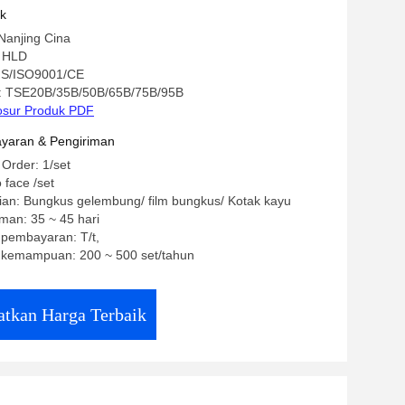
uk
Nanjing Cina
 HLD
SGS/ISO9001/CE
: TSE20B/35B/50B/65B/75B/95B
osur Produk PDF
yaran & Pengiriman
 Order: 1/set
 face /set
ian: Bungkus gelembung/ film bungkus/ Kotak kayu
man: 35 ~ 45 hari
 pembayaran: T/t,
kemampuan: 200 ~ 500 set/tahun
tkan Harga Terbaik