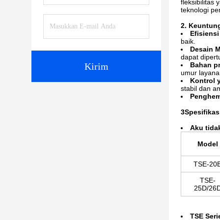
fleksibilit
teknologi pe
2. Keuntun
Efisiens
baik.
Desain M
dapat diper
Kirim
Bahan p
umur layana
Kontrol 
stabil dan a
Penghem
3Spesifikas
Aku tida
Model
TSE-20
TSE-
25D/26
TSE Seri