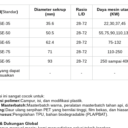
Diameter sekrup
Rasio
Daya mesin ut
l
(
Standar
)
(mm)
L/D
(KW)
SE-35
35.6
28-72
22,30,37,45
SE-50
50.5
28-72
55,75,90,110,1
SE-65
62.4
28-72
75-132
SE-75
71
28-72
110-250
SE-95
93
28-72
250 sampai 40
yang dapat
-
-
-
esuaikan
si ini sangat cocok untuk:
i polimer:
Campur, isi, dan modifikasi plastik.
 Masterbatch:
Masterbatch warna, peralatan masterbatch tahan api, dan
ng:
Daur ulang serpihan PET yang bernilai tinggi, film bekas, dan hiasan
khusus:
Pengolahan TPU, bahan biodegradable (PLA/PBAT).
 & Dukungan Global