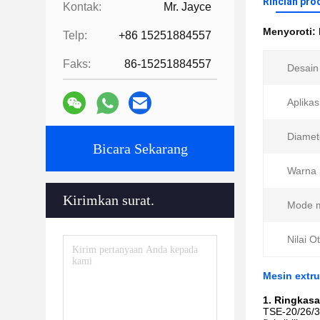
Rincian pro
Kontak:
Mr. Jayce
Menyoroti:
Telp:
+86 15251884557
Faks:
86-15251884557
Desain
Aplikas
Diamet
Bicara Sekarang
Warna 
Kirimkan surat.
Mode 
Nilai O
Mesin extr
1. Ringkas
TSE-20/26/35