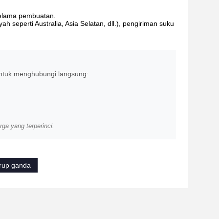
selama pembuatan.
 seperti Australia, Asia Selatan, dll.), pengiriman suku
untuk menghubungi langsung:
ga yang terperinci.
krup ganda