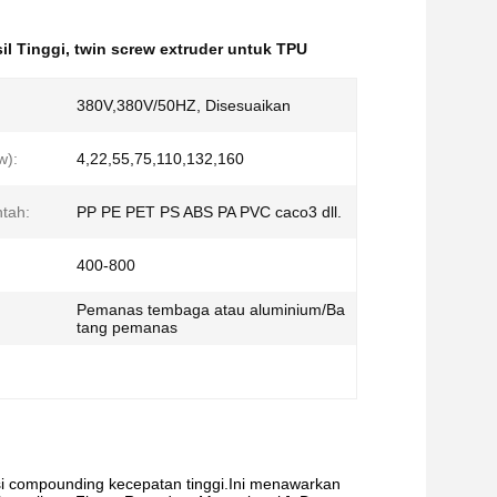
il Tinggi
,
twin screw extruder untuk TPU
380V,380V/50HZ, Disesuaikan
w):
4,22,55,75,110,132,160
tah:
PP PE PET PS ABS PA PVC caco3 dll.
400-800
Pemanas tembaga atau aluminium/Ba
tang pemanas
asi compounding kecepatan tinggi.Ini menawarkan