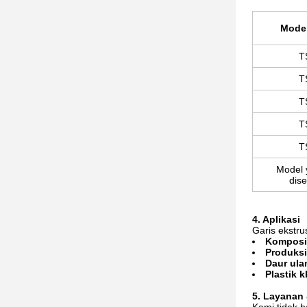
Mode
T
T
T
T
T
Model 
dis
4. Aplikasi
Garis ekstru
Komposis
Produksi
Daur ula
Plastik 
5. Layanan