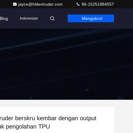
jayce@hldextruder.com
86-15251884557
Blog
Mengobrol
Indonesian
ruder berskru kembar dengan output
tuk pengolahan TPU