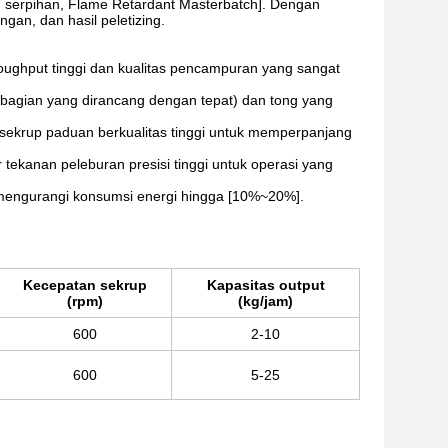
T serpihan, Flame Retardant Masterbatch]. Dengan
an, dan hasil peletizing.
oughput tinggi dan kualitas pencampuran yang sangat
2 bagian yang dirancang dengan tepat) dan tong yang
 sekrup paduan berkualitas tinggi untuk memperpanjang
 tekanan peleburan presisi tinggi untuk operasi yang
mengurangi konsumsi energi hingga [10%~20%].
Kecepatan sekrup
Kapasitas output
(rpm)
(kg/jam)
600
2-10
600
5-25