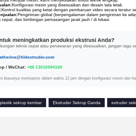
anya menjual mesin; kami menyediakan solusi teknik lengkap.
ualan:
Konfigurasi mesin yang disesuaikan dan desain tata letak.
:
Kontrol kualitas yang ketat dengan pembaruan video secara teratur 
njualan:
Pengiriman global (berpengalaman dalam pengiriman ke wilayah
cepat, dan bimbingan pemasangan jarak jauh / di lokasi.
ntuk meningkatkan produksi ekstrusi Anda?
kungan teknis cepat atau penawaran yang disesuaikan, jangan ragu 
atherine@hldextruder.com
p / WeChat:
+86 13016994160
mi biasanya merespons dalam waktu 12 jam dengan konfigurasi mesin dan har
plastik sekrup kembar
Ekstruder Sekrup Ganda
extruder se