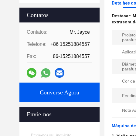
Detalhes d
Contatos
Destacar:
M
extrusora 
Contatos:
Mr. Jayce
Projeto
parafu
Telefone:
+86 15251884557
Aplicat
Fax:
86-15251884557
Diâmet
parafu
Cor da
Converse Agora
Feedin
Nota A
Envie-nos
Máquina de