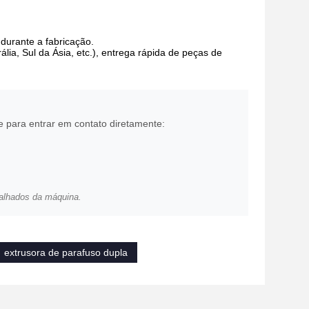
durante a fabricação.
lia, Sul da Ásia, etc.), entrega rápida de peças de
e para entrar em contato diretamente:
alhados da máquina.
extrusora de parafuso dupla