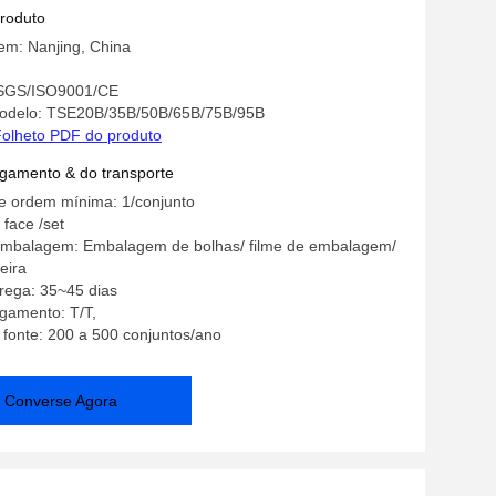
produto
em: Nanjing, China
: SGS/ISO9001/CE
odelo: TSE20B/35B/50B/65B/75B/95B
olheto PDF do produto
gamento & do transporte
e ordem mínima: 1/conjunto
 face /set
embalagem: Embalagem de bolhas/ filme de embalagem/
eira
rega: 35~45 dias
gamento: T/T,
 fonte: 200 a 500 conjuntos/ano
Converse Agora