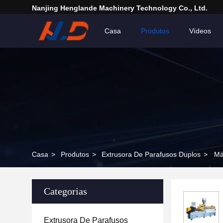
Nanjing Henglande Machinery Technology Co., Ltd.
Casa
Produtos
Vídeos
Casa
>
Produtos
>
Extrusora De Parafusos Duplos
>
Má
Categorias
Extrusora De Parafusos