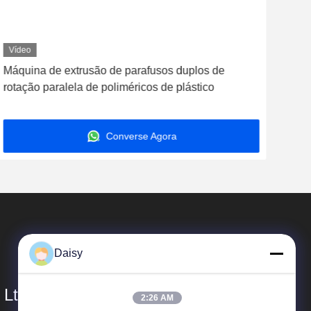
Vídeo
Víd
Máquina de extrusão de parafusos duplos de
Máqu
rotação paralela de poliméricos de plástico
pol
Converse Agora
Daisy
 Ltd.
2:26 AM