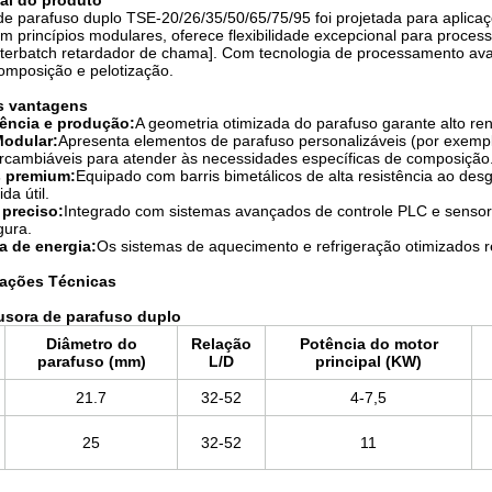
ral do produto
de parafuso duplo TSE-20/26/35/50/65/75/95 foi projetada para aplicaç
m princípios modulares, oferece flexibilidade excepcional para proces
terbatch retardador de chama]. Com tecnologia de processamento avan
omposição e pelotização.
is vantagens
ciência e produção:
A geometria otimizada do parafuso garante alto re
Modular:
Apresenta elementos de parafuso personalizáveis ​​(por exemp
tercambiáveis ​​para atender às necessidades específicas de composição
s premium:
Equipado com barris bimetálicos de alta resistência ao des
da útil.
 preciso:
Integrado com sistemas avançados de controle PLC e sensor
gura.
 de energia:
Os sistemas de aquecimento e refrigeração otimizados
cações Técnicas
usora de parafuso duplo
Diâmetro do
Relação
Potência do motor
parafuso (mm)
L/D
principal (KW)
21.7
32-52
4-7,5
25
32-52
11