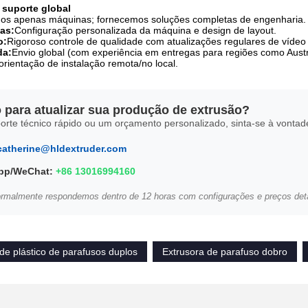
e suporte global
s apenas máquinas; fornecemos soluções completas de engenharia.
as:
Configuração personalizada da máquina e design de layout.
o:
Rigoroso controle de qualidade com atualizações regulares de vídeo 
da:
Envio global (com experiência em entregas para regiões como Austrá
orientação de instalação remota/no local.
 para atualizar sua produção de extrusão?
orte técnico rápido ou um orçamento personalizado, sinta-se à vontad
catherine@hldextruder.com
pp/WeChat:
+86 13016994160
ormalmente respondemos dentro de 12 horas com configurações e preços det
de plástico de parafusos duplos
Extrusora de parafuso dobro