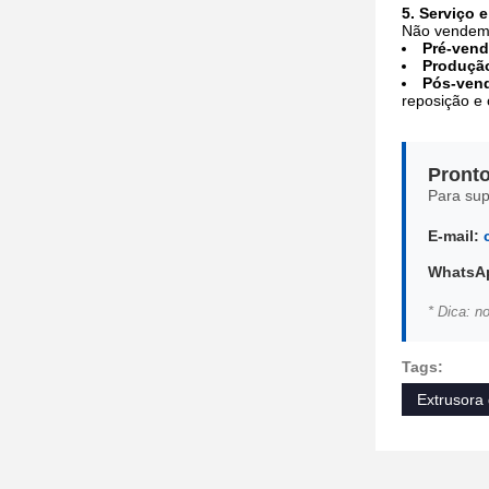
5. Serviço 
Não vendemo
Pré-vend
Produçã
Pós-ven
reposição e 
Pronto
Para sup
E-mail:
WhatsA
* Dica: n
Tags:
Extrusora 