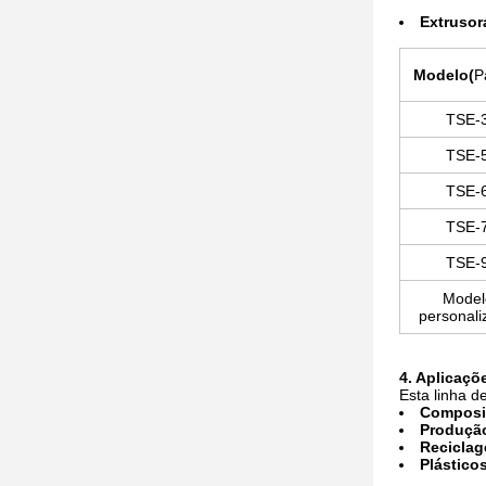
Extrusor
Modelo
(
P
TSE-
TSE-
TSE-
TSE-
TSE-
Model
personali
4. Aplicaçõ
Esta linha d
Composi
Produção
Recicla
Plástico