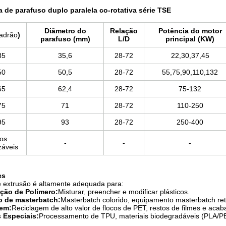
a de parafuso duplo paralela co-rotativa série TSE
Diâmetro do
Relação
Potência do motor
adrão
)
parafuso (mm)
L/D
principal (KW)
35
35,6
28-72
22,30,37,45
50
50,5
28-72
55,75,90,110,132
65
62,4
28-72
75-132
75
71
28-72
110-250
95
93
28-72
250-400
os
-
-
-
záveis
es
e extrusão é altamente adequada para:
ção de Polímero:
Misturar, preencher e modificar plásticos.
 de masterbatch:
Masterbatch colorido, equipamento masterbatch ret
gem:
Reciclagem de alto valor de flocos de PET, restos de filmes e aca
s Especiais:
Processamento de TPU, materiais biodegradáveis ​​(PLA/P