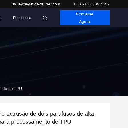
jayce@hldextruder.com
86-15251884557
Converse
g
Portuguese
Agora
mento de TPU
e extrusão de dois parafusos de alta
 para processamento de TPU