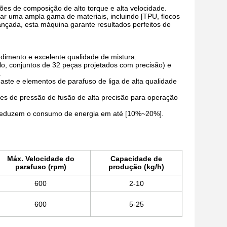
ões de composição de alto torque e alta velocidade.
sar uma ampla gama de materiais, incluindo [TPU, flocos
çada, esta máquina garante resultados perfeitos de
ndimento e excelente qualidade de mistura.
lo, conjuntos de 32 peças projetados com precisão) e
.
gaste e elementos de parafuso de liga de alta qualidade
es de pressão de fusão de alta precisão para operação
 reduzem o consumo de energia em até [10%~20%].
Máx. Velocidade do
Capacidade de
parafuso (rpm)
produção (kg/h)
600
2-10
600
5-25