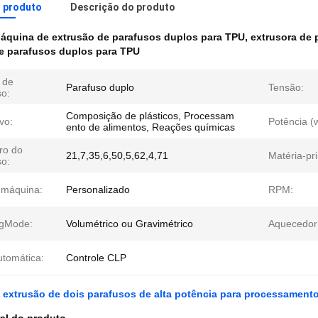
o produto
Descrição do produto
áquina de extrusão de parafusos duplos para TPU
,
extrusora de 
de parafusos duplos para TPU
 de
Parafuso duplo
Tensão:
so:
Composição de plásticos, Processam
ivo:
Potência (
ento de alimentos, Reações químicas
ro do
21,7,35,6,50,5,62,4,71
Matéria-pr
so:
 máquina:
Personalizado
RPM:
gMode:
Volumétrico ou Gravimétrico
Aquecedor
utomática:
Controle CLP
 extrusão de dois parafusos de alta potência para processament