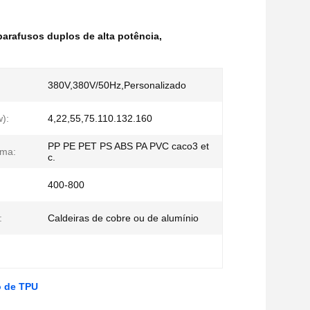
parafusos duplos de alta potência
,
380V,380V/50Hz,Personalizado
w):
4,22,55,75.110.132.160
PP PE PET PS ABS PA PVC caco3 et
ima:
c.
400-800
:
Caldeiras de cobre ou de alumínio
o de TPU