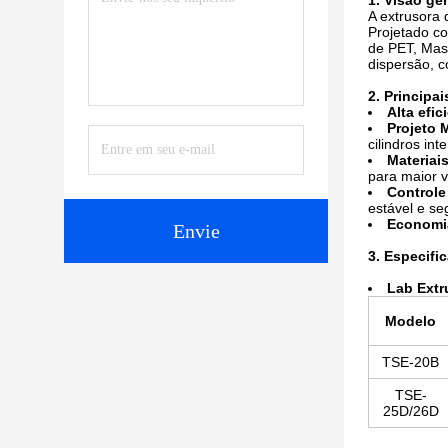
1. Visão ge
A extrusora 
Projetado co
de PET, Mas
dispersão, c
2. Principa
Alta efi
Projeto 
cilindros in
Materiai
para maior vi
Controle
estável e se
Economia
Envie
3. Especifi
La
b Extr
Modelo
TSE-20B
TSE-
25D/26D