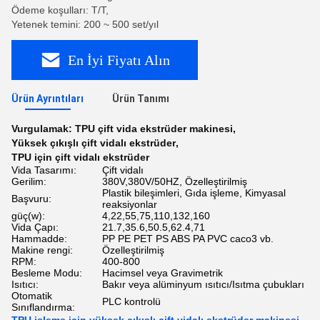
Ödeme koşulları: T/T,
Yetenek temini: 200 ~ 500 set/yıl
En İyi Fiyatı Alın
Ürün Ayrıntıları
Ürün Tanımı
Vurgulamak:
TPU çift vida ekstrüder makinesi
,
Yüksek çıkışlı çift vidalı ekstrüder
,
TPU için çift vidalı ekstrüder
Vida Tasarımı:
Çift vidalı
Gerilim:
380V,380V/50HZ, Özelleştirilmiş
Plastik bileşimleri, Gıda işleme, Kimyasal
Başvuru:
reaksiyonlar
güç(w):
4,22,55,75,110,132,160
Vida Çapı:
21.7,35.6,50.5,62.4,71
Hammadde:
PP PE PET PS ABS PA PVC caco3 vb.
Makine rengi:
Özelleştirilmiş
RPM:
400-800
Besleme Modu:
Hacimsel veya Gravimetrik
Isıtıcı:
Bakır veya alüminyum ısıtıcı/Isıtma çubukları
Otomatik
PLC kontrolü
Sınıflandırma: