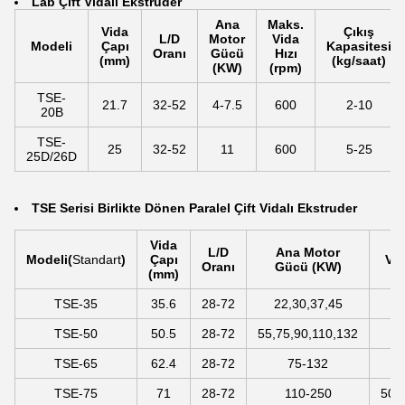
La
b Çift Vidalı Ekstruder
Ana
Maks.
Vida
Çıkış
L/D
Motor
Vida
Modeli
Çapı
Kapasitesi
Oranı
Gücü
Hızı
(mm)
(kg/saat)
(KW)
(rpm)
TSE-
21.7
32-52
4-7.5
600
2-10
20B
TSE-
25
32-52
11
600
5-25
25D/26D
TSE Serisi Birlikte Dönen Paralel Çift Vidalı Ekstruder
Vida
L/D
Ana Motor
Modeli
(
Standart
)
Çapı
Vid
Oranı
Gücü (KW)
(mm)
TSE-35
35.6
28-72
22,30,37,45
5
TSE-50
50.5
28-72
55,75,90,110,132
5
TSE-65
62.4
28-72
75-132
5
TSE-75
71
28-72
110-250
500