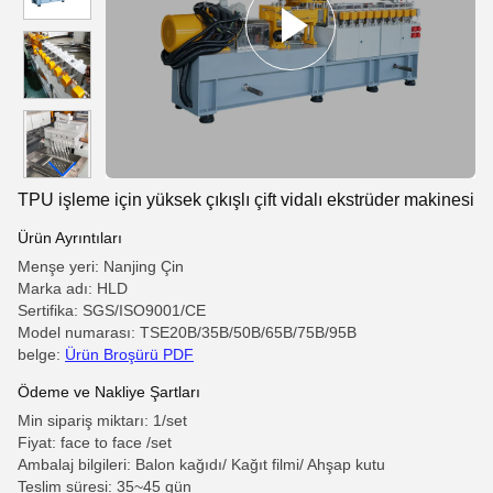
TPU işleme için yüksek çıkışlı çift vidalı ekstrüder makinesi
Ürün Ayrıntıları
Menşe yeri: Nanjing Çin
Marka adı: HLD
Sertifika: SGS/ISO9001/CE
Model numarası: TSE20B/35B/50B/65B/75B/95B
belge:
Ürün Broşürü PDF
Ödeme ve Nakliye Şartları
Min sipariş miktarı: 1/set
Fiyat: face to face /set
Ambalaj bilgileri: Balon kağıdı/ Kağıt filmi/ Ahşap kutu
Teslim süresi: 35~45 gün