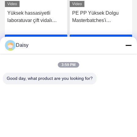
Video
Video
Yüksek hassasiyetli
PE PP Yüksek Dolgu
laboratuvar çift vidalı
Masterbatches'i
ekstrüder makinesi plastik
Karıştırmak İçin Döner Çift
pe p p pellet granülasyon
vida Ekstrüzer
En İyi Fiyatı Alın
En İyi Fiyatı Alın
hattı
Daisy
3:59 PM
Good day, what product are you looking for?
Nanjing Henglande Machinery Technology Co.,
Ltd.
jayce@hldextruder.com
86-15251884557
Hayır, hayır.11Qinghu Yolu, Hushu Şehri, Jiangning