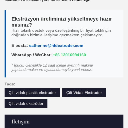
Ekstrüzyon üretiminizi yükseltmeye hazır
mısınız?
Hızlı teknik destek veya özelleştirilmiş bir fiyat teklifi için
doğrudan bizimle iletişime geçmekten çekinmeyin:
E-posta:
catherine@hldextruder.com
WhatsApp / WeChat:
+86 13016994160
* İpucu: Genellikle 12 saat içinde ayrıntılı makine
yapılandırmaları ve fiyatlandırmayla yanıt veririz.
Tags:
Çift vidalı plastik ekstruder
Çift Vidalı Ekstruder
Çift vidalı ekstrüder
İletişim