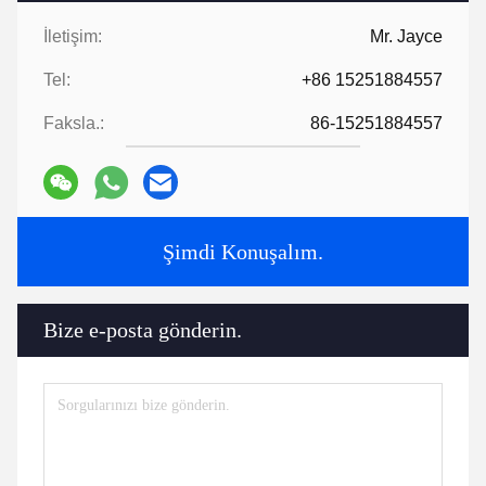
İletişim:
Mr. Jayce
Tel:
+86 15251884557
Faksla.:
86-15251884557
Şimdi Konuşalım.
Bize e-posta gönderin.