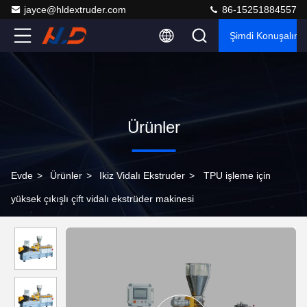
jayce@hldextruder.com
86-15251884557
Şimdi Konuşalım.
Ürünler
Evde
>
Ürünler
>
Ikiz Vidalı Ekstruder
>
TPU işleme için
yüksek çıkışlı çift vidalı ekstrüder makinesi