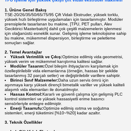
TPU işleme için yüksek çıkışlı çift vidalı ekstrüder makinesi
1. Ürüne Genel Bakış
TSE-20/26/35/50/65/75/95 Çift Vidalı Ekstruder, yüksek torklu,
yüksek hızlı birleştirme uygulamaları için tasarlanmıştır. Modüler
prensiplerle tasarlanan bu makine, [TPU, PET pulları, Alev
Geciktirici Masterbatch] dahil çok çeşitli malzemelerin işlenmesi
için olağanüstü esneklik sunar. Gelişmiş işleme teknolojisine sahip
bu makine, mükemmel dispersiyon, birleştirme ve peletleme
sonuçları sağlar.
2. Temel Avantajlar
Yüksek Verimlilik ve Çıkış:
Optimize edilmiş vida geometrisi,
yüksek verim ve mükemmel karıştırma kalitesi sağlar.
Modüler Tasarım:
Özel bileşim ihtiyaçlarını karşılamak için
özelleştirilebilir vida elemanlarına (örneğin, hassas bir şekilde
tasarlanmış 32 parçalı setler) ve değiştirilebilir varillere sahiptir.
Birinci Sınıf Malzemeler:
Daha uzun servis ömrü için
aşınmaya karşı yüksek dirençli bimetalik variller ve yüksek kaliteli
alaşımlı vida elemanları ile donatılmıştır.
Hassas Kontrol:
Kararlı ve güvenli çalışma için gelişmiş PLC
kontrol sistemleri ve yüksek hassasiyetli erime basıncı
sensörleriyle entegre edilmiştir.
Enerji Tasarrufu:
Optimize edilmiş ısıtma ve soğutma
sistemleri, enerji tüketimini [%10~%20] kadar azaltır.
3. Teknik Özellikler