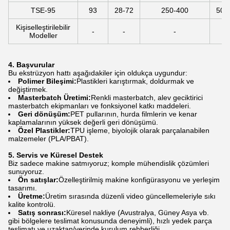
TSE-95
93
28-72
250-400
500
Kişiselleştirilebilir
-
-
-
Modeller
4. Başvurular
Bu ekstrüzyon hattı aşağıdakiler için oldukça uygundur:
Polimer Bileşimi:
Plastikleri karıştırmak, doldurmak ve
değiştirmek.
Masterbatch Üretimi:
Renkli masterbatch, alev geciktirici
masterbatch ekipmanları ve fonksiyonel katkı maddeleri.
Geri dönüşüm:
PET pullarının, hurda filmlerin ve kenar
kaplamalarının yüksek değerli geri dönüşümü.
Özel Plastikler:
TPU işleme, biyolojik olarak parçalanabilen
malzemeler (PLA/PBAT).
5. Servis ve Küresel Destek
Biz sadece makine satmıyoruz; komple mühendislik çözümleri
sunuyoruz.
Ön satışlar:
Özelleştirilmiş makine konfigürasyonu ve yerleşim
tasarımı.
Üretme:
Üretim sırasında düzenli video güncellemeleriyle sıkı
kalite kontrolü.
Satış sonrası:
Küresel nakliye (Avustralya, Güney Asya vb.
gibi bölgelere teslimat konusunda deneyimli), hızlı yedek parça
teslimatı ve uzaktan/yerinde kurulum rehberliği.