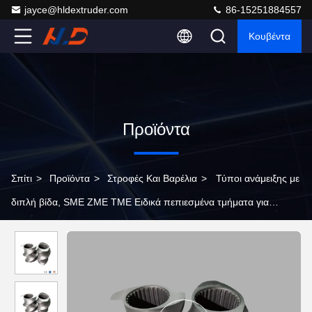
jayce@hldextruder.com
86-15251884557
Κουβέντα
Προϊόντα
Σπίτι
>
Προϊόντα
>
Στροφές Και Βαρέλια
>
Τύποι ανάμειξης με
διπλή βίδα, SME ZME TME Ειδικά πεπιεσμένα τμήματα για
σύνθεση υψηλής πληρότητας