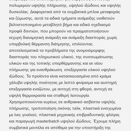
πολυμερών υψηλής πλήρωσης, υψηλού ιξώδους και υψηλής
δυσκολίας. Διαφορετικά από τα συμβατικά μπλοκ μεταφοράς
και ζύμωσης, αυτά τα ειδικά τμήματα ανάμειξης υιοθετούν
βελτιστοποιημένο μεταβλητό βήμα και ειδικό σχεδιασμό
προφίλ δοντιών, που μπορούν να πραγματοποιήσουν
ισχυρή διανεμητική ανάμειξη και ανάμειξη διασποράς χωρίς
υπερβολική θέρμανση διάτμησης, επιλύοντας
αποτελεσματικά τα προβλήματα της ανομοιόμορφης
διασποράς του πληρωτικού υλικού, της συσσωμάτωσης
υλικών και της τοπικής υπερθέρμανσης και εκ νέου
πλήρωσης για ενανθράκωση. επεξεργασία υλικού υψηλού
ιξώδους. Τα προϊόντα είναι κατασκευασμένα από κράμα
χάλυβα υψηλής ποιότητας με λεπτό φινίρισμα και αυστηρή
επεξεργασία εναζώτου, με αντοχή στη φθορά, αντοχή σε
υψηλή θερμοκρασία και σταθερή λειτουργία.
Χρησιμοποιούνται ευρέως σε ανθρακικό ασβέστιο υψηλής
πλήρωσης, τροποποίηση σκόνης ταλκ, πλαστικά ενισχυμένα
με ίνες γυαλιού, πλαστικά μηχανικής επιβραδυντικής φλόγας
και παραγωγή masterbatch υψηλού ιξώδους. Έχουμε πλήρη
συμβατικά μοντέλα σε απόθεμα για την υποστήριξη της