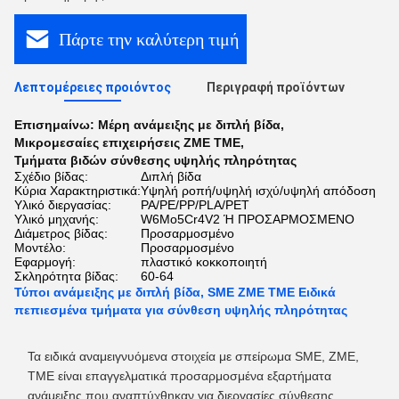
Πάρτε την καλύτερη τιμή
Λεπτομέρειες προιόντος
Περιγραφή προϊόντων
Επισημαίνω:
Μέρη ανάμειξης με διπλή βίδα
,
Μικρομεσαίες επιχειρήσεις ZME TME
,
Τμήματα βιδών σύνθεσης υψηλής πληρότητας
Σχέδιο βίδας:
Διπλή βίδα
Κύρια Χαρακτηριστικά:
Υψηλή ροπή/υψηλή ισχύ/υψηλή απόδοση
Υλικό διεργασίας:
PA/PE/PP/PLA/PET
Υλικό μηχανής:
W6Mo5Cr4V2 Ή ΠΡΟΣΑΡΜΟΣΜΕΝΟ
Διάμετρος βίδας:
Προσαρμοσμένο
Μοντέλο:
Προσαρμοσμένο
Εφαρμογή:
πλαστικό κοκκοποιητή
Σκληρότητα βίδας:
60-64
Τύποι ανάμειξης με διπλή βίδα, SME ZME TME Ειδικά
πεπιεσμένα τμήματα για σύνθεση υψηλής πληρότητας
Τα ειδικά αναμειγνυόμενα στοιχεία με σπείρωμα SME, ZME,
TME είναι επαγγελματικά προσαρμοσμένα εξαρτήματα
ανάμειξης που αναπτύχθηκαν για διεργασίες σύνθεσης