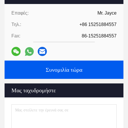
Επαφές:
Mr. Jayce
Τηλ.:
+86 15251884557
Fax:
86-15251884557
Συνομιλία τώρα
Μας ταχυδρομήστε