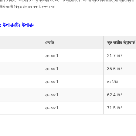
পরামিতি মিলে, বিস্তারিত পণ্য ব্যবহার সতর্কতা. বিক্রয়োত্তর, আমরা দ্রুত বিক্রয়োত্তর প্রতিক্রিয়া প
দীর্ঘমেয়াদী বিক্রয়োত্তর রক্ষণাবেক্ষণ সেবা.
্ত উপাদানটির উপাদান
এল/ডি
স্ক্রু জাতীয় স্ট্যান্ডার্ড 
২৮-৬০:1
21.7 মিমি
২৮-৬০:1
35.6 মিমি
২৮-৬০:1
৫১ মিমি
২৮-৬০:1
62.4 মিমি
২৮-৬০:1
71.5 মিমি