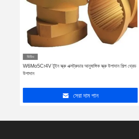
ভিডিও
ইজিং
W6Mo5Cr4V টুইন স্ক্রু এক্সট্রুডার আনুষাঙ্গিক স্ক্রু উপাদান শিল্প থ্রেড
উপাদান
সেরা দাম পান