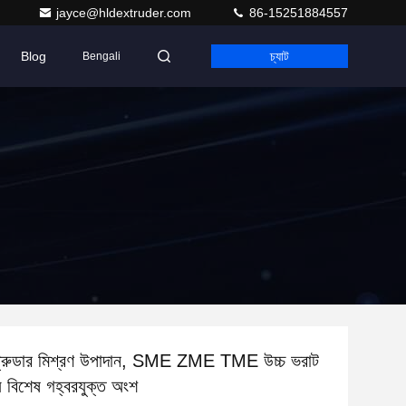
jayce@hldextruder.com
86-15251884557
Blog
চ্যাট
Bengali
এক্সট্রুডার মিশ্রণ উপাদান, SME ZME TME উচ্চ ভরাট
য বিশেষ গহ্বরযুক্ত অংশ