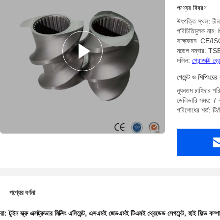
পণ্যের বিবরণ
উৎপত্তি স্থল: চীন
পরিচিতিমুলক নাম
সাক্ষ্যদান: CE/I
মডেল নম্বার: T
দলিল:
প্রোডাক্ট ব
পেমেন্ট ও শিপিংয়ের 
ন্যূনতম চাহিদার পর
ডেলিভারি সময়: 7 ক
পরিশোধের শর্ত: টি/
পণ্যের বর্ণনা
ধরা:
টুইন স্ক্রু এক্সট্রুডার মিক্সিং এলিমেন্ট
,
এসএমই জেডএমই টিএমই থ্রেডেড সেগমেন্ট
,
হাই ফিল্ড কম্পাউ