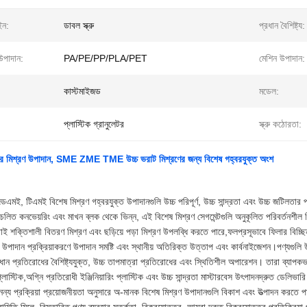
াইন:
ডাবল স্ক্রু
প্রধান বৈশিষ্ট্য:
 উপাদান:
PA/PE/PP/PLA/PET
মেশিন উপাদান:
কাস্টমাইজড
মডেল:
প্লাস্টিক গ্রানুলেটর
স্ক্রু কঠোরতা:
ট্রুডার মিশ্রণ উপাদান, SME ZME TME উচ্চ ভরাট মিশ্রণের জন্য বিশেষ গহ্বরযুক্ত অংশ
মই, টিএমই বিশেষ মিশ্রণ গহ্বরযুক্ত উপাদানগুলি উচ্চ পরিপূর্ণ, উচ্চ সান্দ্রতা এবং উচ্চ জটিলতার 
লিত কনভেয়রিং এবং মাখন ব্লক থেকে ভিন্ন, এই বিশেষ মিশ্রণ সেগমেন্টগুলি অনুকূলিত পরিবর্তনশীল
াই শক্তিশালী বিতরণ মিশ্রণ এবং ছড়িয়ে পড়া মিশ্রণ উপলব্ধি করতে পারে,ফলপ্রসূভাবে ফিলার বিচ্
রতা উপাদান প্রক্রিয়াকরণে উপাদান সমষ্টি এবং স্থানীয় অতিরিক্ত উত্তাপ এবং কার্বনাইজেশন।পণ্যগুলি উচ
রিধান প্রতিরোধের বৈশিষ্ট্যযুক্ত, উচ্চ তাপমাত্রা প্রতিরোধের এবং স্থিতিশীল অপারেশন। তারা ব্যাপকভাবে
্লাস্টিক,অগ্নি প্রতিরোধী ইঞ্জিনিয়ারিং প্লাস্টিক এবং উচ্চ সান্দ্রতা মাস্টারবেস উৎপাদনদ্রুত ডেলিভা
ন্য প্রক্রিয়া প্রয়োজনীয়তা অনুসারে অ-মানক বিশেষ মিশ্রণ উপাদানগুলি বিকাশ এবং উত্পাদন করতে পা