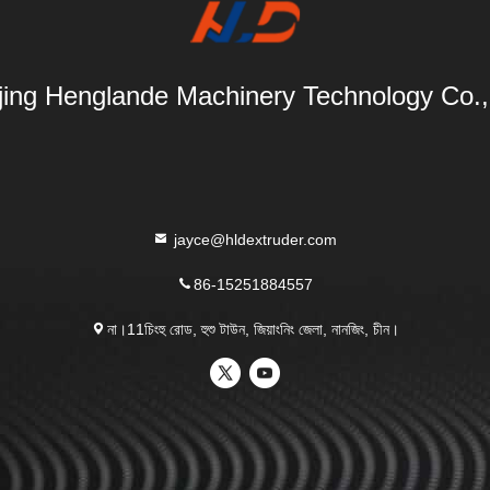
ing Henglande Machinery Technology Co.,
jayce@hldextruder.com
86-15251884557
না।11চিংহু রোড, হুশু টাউন, জিয়াংনিং জেলা, নানজিং, চীন।