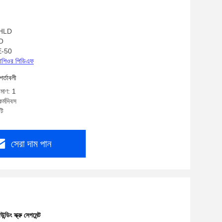
: HLD
SO
SE-50
্রোশিওর পিডিএফ
শর্তাবলী
িমাণ: 1
র্মদিবস
টি
সেরা দাম পান
ন্ডিং স্ক্রু সেগমেন্ট