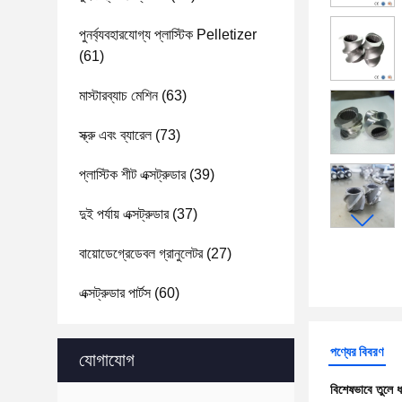
পুনর্ব্যবহারযোগ্য প্লাস্টিক Pelletizer
(61)
মাস্টারব্যাচ মেশিন
(63)
স্ক্রু এবং ব্যারেল
(73)
প্লাস্টিক শীট এক্সট্রুডার
(39)
দুই পর্যায় এক্সট্রুডার
(37)
বায়োডেগ্রেডেবল গ্রানুলেটর
(27)
এক্সট্রুডার পার্টস
(60)
পণ্যের বিবরণ
যোগাযোগ
বিশেষভাবে তুলে 