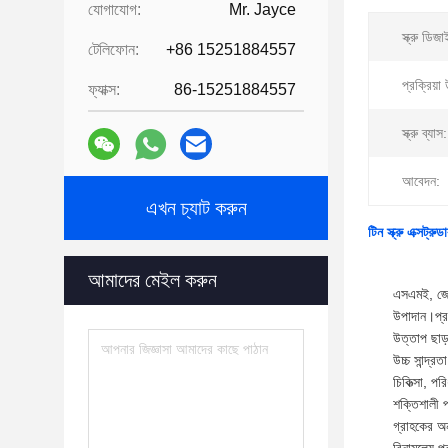
যোগাযোগ:
Mr. Jayce
স্ক্রু ডিজ
টেলিফোন:
+86 15251884557
প্রক্রিয়া
ফ্যাক্স:
86-15251884557
স্ক্রু ব্যাস:
আবেদন:
এখন চ্যাট করুন
টিন স্ক্রু এক্স
আমাদের মেইল করুন
এসএমই, জেডএ
উপাদান।প্রচ
উত্তাপ ছাড়
উচ্চ সান্দ্
চিকিত্সা, প
শক্তিশালী প
গ্রাহকের অন