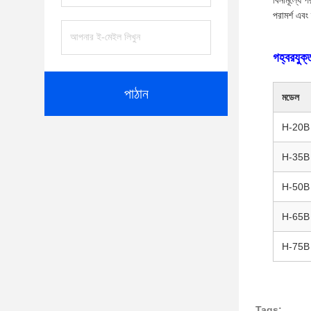
বিনামূল্যে 
পরামর্শ এবং 
গহ্বরযুক
পাঠান
মডেল
H-20B
H-35B
H-50B
H-65B
H-75B
Tags: