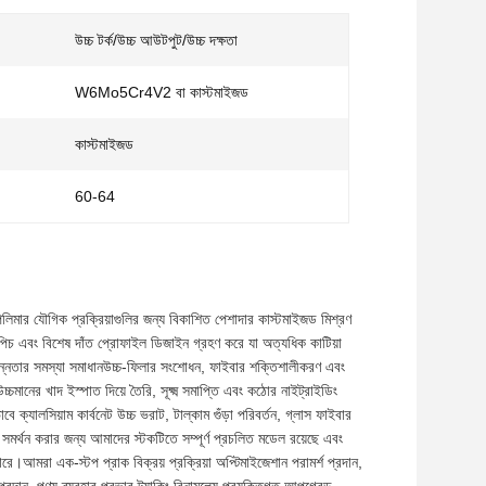
উচ্চ টর্ক/উচ্চ আউটপুট/উচ্চ দক্ষতা
W6Mo5Cr4V2 বা কাস্টমাইজড
কাস্টমাইজড
60-64
পলিমার যৌগিক প্রক্রিয়াগুলির জন্য বিকাশিত পেশাদার কাস্টমাইজড মিশ্রণ
 পিচ এবং বিশেষ দাঁত প্রোফাইল ডিজাইন গ্রহণ করে যা অত্যধিক কাটিয়া
ছিন্নতার সমস্যা সমাধানউচ্চ-ফিলার সংশোধন, ফাইবার শক্তিশালীকরণ এবং
্চমানের খাদ ইস্পাত দিয়ে তৈরি, সূক্ষ্ম সমাপ্তি এবং কঠোর নাইট্রাইডিং
 ক্যালসিয়াম কার্বনেট উচ্চ ভরাট, টাল্কাম গুঁড়া পরিবর্তন, গ্লাস ফাইবার
রি সমর্থন করার জন্য আমাদের স্টকটিতে সম্পূর্ণ প্রচলিত মডেল রয়েছে এবং
রে।আমরা এক-স্টপ প্রাক বিক্রয় প্রক্রিয়া অপ্টিমাইজেশান পরামর্শ প্রদান,