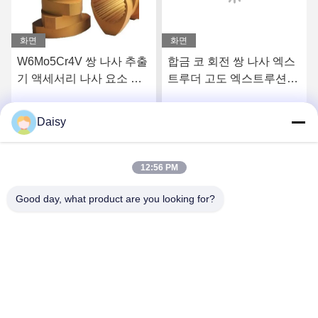
화면
화면
W6Mo5Cr4V 쌍 나사 추출
합금 코 회전 쌍 나사 엑스
기 액세서리 나사 요소 산
트루더 고도 엑스트루션용
업 스레드 요소
나사 요소
Daisy
시
최고의 가격을 얻으십시
최고의 가격을 얻으십시
오
오
12:56 PM
Good day, what product are you looking for?
Nanjing Henglande Machinery Technology Co.,
Ltd.
jayce@hldextruder.com
86-15251884557