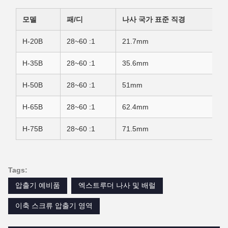
모델
패/디
나사 국가 표준 직경
H-20B
28~60 :1
21.7mm
H-35B
28~60 :1
35.6mm
H-50B
28~60 :1
51mm
H-65B
28~60 :1
62.4mm
H-75B
28~60 :1
71.5mm
Tags:
압출기 예비품
엑스트루더 나사 및 배럴
이축 스크류 압출기 영역