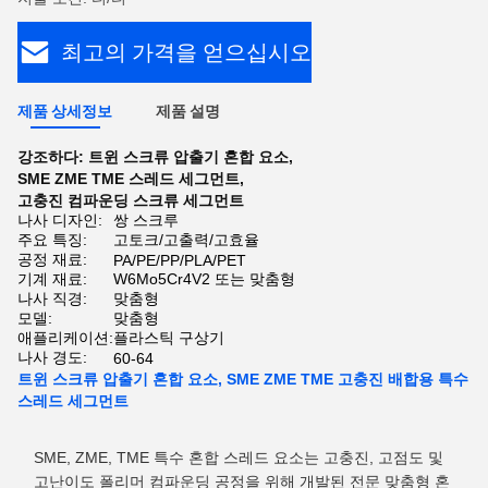
최고의 가격을 얻으십시오
제품 상세정보
제품 설명
강조하다:
트윈 스크류 압출기 혼합 요소
,
SME ZME TME 스레드 세그먼트
,
고충진 컴파운딩 스크류 세그먼트
나사 디자인:
쌍 스크루
주요 특징:
고토크/고출력/고효율
공정 재료:
PA/PE/PP/PLA/PET
기계 재료:
W6Mo5Cr4V2 또는 맞춤형
나사 직경:
맞춤형
모델:
맞춤형
애플리케이션:
플라스틱 구상기
나사 경도:
60-64
트윈 스크류 압출기 혼합 요소, SME ZME TME 고충진 배합용 특수
스레드 세그먼트
SME, ZME, TME 특수 혼합 스레드 요소는 고충진, 고점도 및
고난이도 폴리머 컴파운딩 공정을 위해 개발된 전문 맞춤형 혼