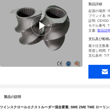
レッドセ
製品詳細
起源の場所: 
ブランド名: H
証明: CE/ISO
モデル番号: TS
文書:
製品説明
支払及び船積
最小注文数量:
受渡し時間: 
支払条件: T/T
製品の説明
ツインスクロールエクストルーダー混合要素
,
SME ZME TME ロー