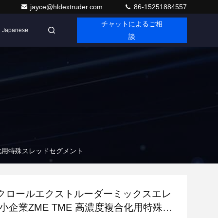
jayce@hldextruder.com
86-15251884557
チャットによるご相
Japanese
談
合化用特殊スレッドセグメント
クロールエクストルーダーミックスエレ
小企業ZME TME 高濃度複合化用特殊ス