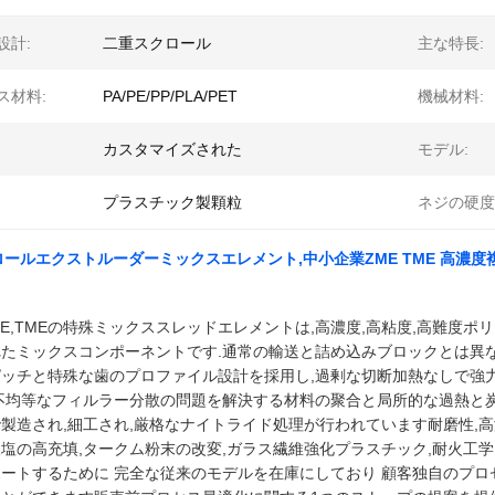
設計:
二重スクロール
主な特長:
ス材料:
PA/PE/PP/PLA/PET
機械材料:
カスタマイズされた
モデル:
プラスチック製顆粒
ネジの硬度
ールエクストルーダーミックスエレメント,中小企業ZME TME 高濃
ZME,TMEの特殊ミックススレッドエレメントは,高濃度,高粘度,高難
たミックスコンポーネントです.通常の輸送と詰め込みブロックとは異な
ピッチと特殊な歯のプロファイル設計を採用し,過剰な切断加熱なしで強
不均等なフィルラー分散の問題を解決する材料の聚合と局所的な過熱と炭化
製造され,細工され,厳格なナイトライド処理が行われています耐磨性,高
塩の高充填,タークム粉末の改変,ガラス繊維強化プラスチック,耐火工
ートするために 完全な従来のモデルを在庫にしており 顧客独自のプロ