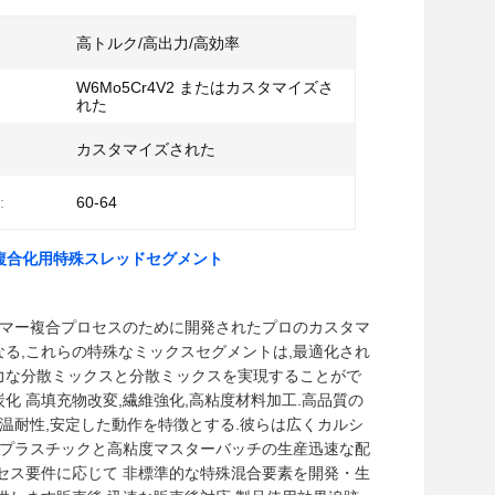
高トルク/高出力/高効率
W6Mo5Cr4V2 またはカスタマイズさ
れた
カスタマイズされた
:
60-64
度複合化用特殊スレッドセグメント
度ポリマー複合プロセスのために開発されたプロのカスタマ
る,これらの特殊なミックスセグメントは,最適化され
力な分散ミックスと分散ミックスを実現することがで
 高填充物改変,繊維強化,高粘度材料加工.高品質の
温耐性,安定した動作を特徴とする.彼らは広くカルシ
学プラスチックと高粘度マスターバッチの生産迅速な配
セス要件に応じて 非標準的な特殊混合要素を開発・生