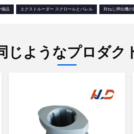
予備品
エクストルーダー スクロールとバレル
対ねじ押出機の
同じようなプロダク