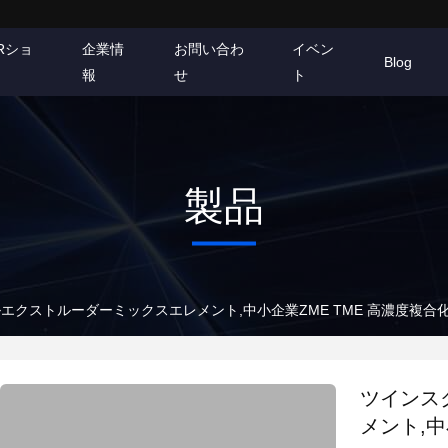
Rショ
企業情
お問い合わ
イベン
Blog
報
せ
ト
製品
エクストルーダーミックスエレメント,中小企業ZME TME 高濃度複
ツインス
メント,中