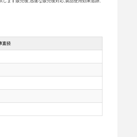
します販売後,迅速な販売後対応,製品使用効果追跡,
準直径