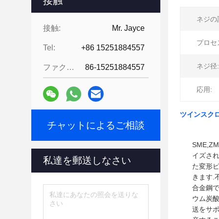
接触
ネジの
接触:
Mr. Jayce
プロセ
Tel:
+86 15251884557
ネジ径:
ファクシミリ:
86-15251884557
応用:
ツインスクロ
チャットによるご相談
SME,
イズされ
私達を郵送しなさい
た変形
きます.
合金鋼で
ウム炭酸
送をサポ