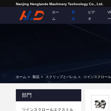
Nanjing Henglande Machinery Technology Co., Ltd.
ホー
製
ビデ
V
ム
品
オ
ー
ホーム
>
製品
>
スクリップとバレル
>
ツインスクロール
部門
ツインスクロールエクストル