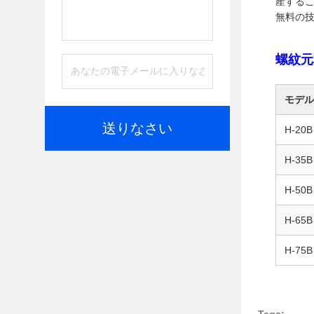
産するこ
無料の技
螺紋元
モデル
送りなさい
H-20B
H-35B
H-50B
H-65B
H-75B