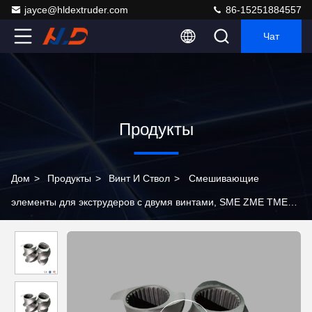
jayce@hldextruder.com
86-15251884557
Чат
Продукты
Дом
>
Продукты
>
Винт И Ствол
>
Смешивающие
элементы для экструдеров с двумя винтами, SME ZME TME
Специальные натянутые сегменты для высоконаполненного
компонирования