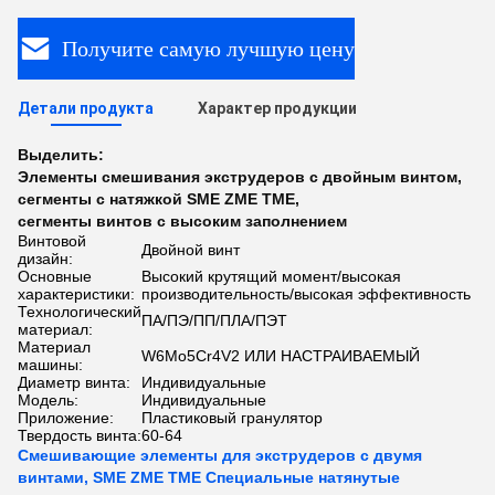
Получите самую лучшую цену
Детали продукта
Характер продукции
Выделить:
Элементы смешивания экструдеров с двойным винтом
,
сегменты с натяжкой SME ZME TME
,
сегменты винтов с высоким заполнением
Винтовой
Двойной винт
дизайн:
Основные
Высокий крутящий момент/высокая
характеристики:
производительность/высокая эффективность
Технологический
ПА/ПЭ/ПП/ПЛА/ПЭТ
материал:
Материал
W6Mo5Cr4V2 ИЛИ НАСТРАИВАЕМЫЙ
машины:
Диаметр винта:
Индивидуальные
Модель:
Индивидуальные
Приложение:
Пластиковый гранулятор
Твердость винта:
60-64
Смешивающие элементы для экструдеров с двумя
винтами, SME ZME TME Специальные натянутые