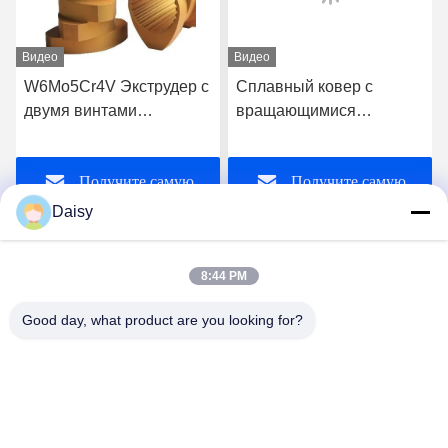
Видео
Видео
W6Mo5Cr4V Экструдер с
Сплавный ковер с
двумя винтами
вращающимися
Аксессуары Винтовые
двойными винтовыми
элементы
экструдерами для
Получите самую
Получите самую
Промышленный
высококачественной
элемент нитки
экструзии
Daisy
лучшую цену
лучшую цену
8:44 PM
Good day, what product are you looking for?
Nanjing Henglande Machinery Technology Co.,
Ltd.
jayce@hldextruder.com
86-15251884557