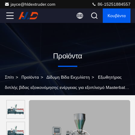
jayce@hldextruder.com
86-15251884557
Κουβέντα
Προϊόντα
Σπίτι
>
Προϊόντα
>
Δίδυμη Βίδα Εκχυλίστη
>
Εξωθητήρας
διπλής βίδας εξοικονόμησης ενέργειας για εξοπλισμό Masterbatch
επιβραδυντικού φλόγας