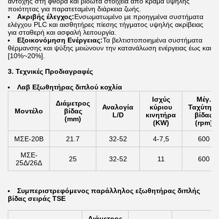
αντοχής στη φθορά και βιδωτά στοιχεία από κράμα υψηλής
ποιότητας για παρατεταμένη διάρκεια ζωής.
Ακριβής έλεγχος:
Ενσωματωμένο με προηγμένα συστήματα
ελέγχου PLC και αισθητήρες πίεσης τήγματος υψηλής ακρίβειας
για σταθερή και ασφαλή λειτουργία.
Εξοικονόμηση Ενέργειας:
Τα βελτιστοποιημένα συστήματα
θέρμανσης και ψύξης μειώνουν την κατανάλωση ενέργειας έως και
[10%~20%].
3. Τεχνικές Προδιαγραφές
Λα
β Εξωθητήρας διπλού κοχλία
Ισχύς
Μέγ.
Διάμετρος
Αναλογία
κύριου
Ταχύτητα
Μοντέλο
βίδας
L/D
κινητήρα
βίδας
(mm)
(KW)
(rpm)
ΜΣΕ-20Β
21.7
32-52
4-7,5
600
ΜΣΕ-
25
32-52
11
600
25Δ/26Δ
Συμπεριστρεφόμενος παράλληλος εξωθητήρας διπλής
βίδας σειράς TSE
Διάμετρος