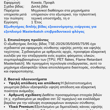
Εφαρμογή:
Κοκκία, Προφίλ
Σχέδιο βίδας:
Διπλή βίδα
Παρέχεται
Μηχανικοί διαθέσιμοι στα μηχανήματα
υπηρεσία μετά
υπηρεσιών στο εξωτερικό, την τηλεοπτική
την πώληση:
τεχνική υποστήριξη, τη σ
Εγγύηση:
1 Έτος
Εξωθητήρας διπλής βίδας εξοικονόμησης ενέργειας για
εξοπλισμό Masterbatch επιβραδυντικού φλόγας
1. Επισκόπηση προϊόντος
Ο εξωθητήρας διπλής βίδας TSE-20/26/35/50/65/75/95 έχει
σχεδιαστεί για εφαρμογές σύνθεσης υψηλής ροπής και υψηλής
ταχύτητας. Σχεδιασμένο με αρθρωτές αρχές, προσφέρει εξαιρετική
ευελιξία για την επεξεργασία ενός ευρέος φάσματος υλικών,
συμπεριλαμβανομένων των [TPU, PET flakes, Flame Retardant
Masterbatch]. Με προηγμένη τεχνολογία επεξεργασίας, αυτό το
μηχάνημα εξασφαλίζει τέλεια αποτελέσματα διασποράς, σύνθεσης
και σφαιροποίησης.
2. Βασικά πλεονεκτήματα
Υψηλή απόδοση και απόδοση:
Η βελτιστοποιημένη
γεωμετρία βιδών εξασφαλίζει υψηλή απόδοση και εξαιρετική
ποιότητα ανάμειξης.
Αρθρωτή σχεδίαση:
Διαθέτει προσαρμόσιμα στοιχεία βιδών
(π.χ. σχεδιασμένα με ακρίβεια σετ 32 τεμαχίων) και εναλλάξιμα
βαρέλια για την κάλυψη συγκεκριμένων αναγκών σύνθεσης.
Υλικά Premium:
Εξοπλισμένο με διμεταλλικές κάννες υψηλής