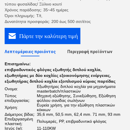
τύπου φυσαλίδας/ Ξύλινο κουτί
Χρόνος παράδοσης: 35~45 ημέρες
Όροι πληρωμής: T/t,
Δυνατότητα προσφοράς: 200 έως 500 σετ/έτος
Πάρτε την καλύτερη τιμή
Λεπτομέρειες προιόντος
Περιγραφή προϊόντων
Επισημαίνω:
επιβραδυντικός φλόγας εξωθητής διπλού κοχλία
,
εξωθητήρας με δύο κοχλίες εξοικονόμησης ενέργειας
,
εξωθητήρας διπλού κοχλία εξοπλισμού κύριας παρτίδας
Εξωθητήρες διπλού κοχλία για μηχανήματα
Ονομα:
masterbatch/πλαστικών
Τύπος
Μηχανή εξώθησης, Συνεξώθηση, Εξώθηση
επεξεργασίας:
φύλλου σανίδας σωλήνων
Ευρεία χρήση, για την εξώθηση πλαστικών
Χρήση:
κόκκων
Διάμετρος βίδας:
35,6 mm, 50,5 mm, 62,4 mm. 71 mm, 93 mm
Επεξεργασμένη
Πολυμερές, PP, επιβραδυντικό φλόγας
πλαστική:
Ισχύς (w):
11-110KW