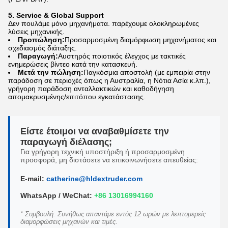
5. Service & Global Support
Δεν πουλάμε μόνο μηχανήματα. παρέχουμε ολοκληρωμένες
λύσεις μηχανικής.
Προπώληση:
Προσαρμοσμένη διαμόρφωση μηχανήματος και
σχεδιασμός διάταξης.
Παραγωγή:
Αυστηρός ποιοτικός έλεγχος με τακτικές
ενημερώσεις βίντεο κατά την κατασκευή.
Μετά την πώληση:
Παγκόσμια αποστολή (με εμπειρία στην
παράδοση σε περιοχές όπως η Αυστραλία, η Νότια Ασία κ.λπ.),
γρήγορη παράδοση ανταλλακτικών και καθοδήγηση
απομακρυσμένης/επιτόπου εγκατάστασης.
Είστε έτοιμοι να αναβαθμίσετε την
παραγωγή διέλασης;
Για γρήγορη τεχνική υποστήριξη ή προσαρμοσμένη
προσφορά, μη διστάσετε να επικοινωνήσετε απευθείας:
E-mail:
catherine@hldextruder.com
WhatsApp / WeChat:
+86 13016994160
* Συμβουλή: Συνήθως απαντάμε εντός 12 ωρών με λεπτομερείς
διαμορφώσεις μηχανών και τιμές.