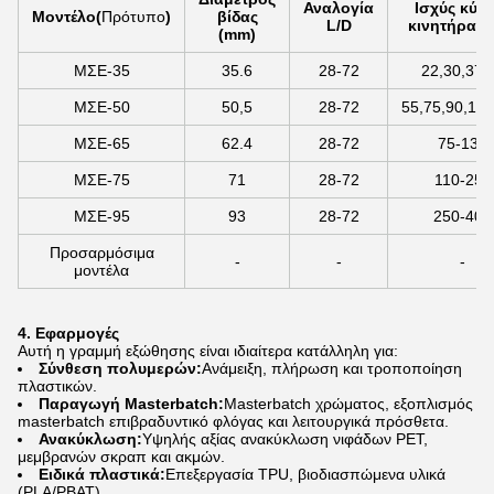
Αναλογία
Ισχύς κύρ
Μοντέλο
(
Πρότυπο
)
βίδας
L/D
κινητήρα (
(mm)
ΜΣΕ-35
35.6
28-72
22,30,37,
ΜΣΕ-50
50,5
28-72
55,75,90,110
ΜΣΕ-65
62.4
28-72
75-132
ΜΣΕ-75
71
28-72
110-250
ΜΣΕ-95
93
28-72
250-400
Προσαρμόσιμα
-
-
-
μοντέλα
4. Εφαρμογές
Αυτή η γραμμή εξώθησης είναι ιδιαίτερα κατάλληλη για:
Σύνθεση πολυμερών:
Ανάμειξη, πλήρωση και τροποποίηση
πλαστικών.
Παραγωγή Masterbatch:
Masterbatch χρώματος, εξοπλισμός
masterbatch επιβραδυντικό φλόγας και λειτουργικά πρόσθετα.
Ανακύκλωση:
Υψηλής αξίας ανακύκλωση νιφάδων PET,
μεμβρανών σκραπ και ακμών.
Ειδικά πλαστικά:
Επεξεργασία TPU, βιοδιασπώμενα υλικά
(PLA/PBAT).