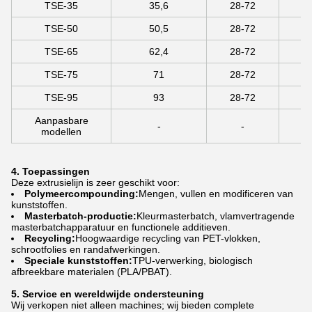
TSE-35
35,6
28-72
TSE-50
50,5
28-72
55
TSE-65
62,4
28-72
TSE-75
71
28-72
TSE-95
93
28-72
Aanpasbare
-
-
modellen
4. Toepassingen
Deze extrusielijn is zeer geschikt voor:
Polymeercompounding:
Mengen, vullen en modificeren van
kunststoffen.
Masterbatch-productie:
Kleurmasterbatch, vlamvertragende
masterbatchapparatuur en functionele additieven.
Recycling:
Hoogwaardige recycling van PET-vlokken,
schrootfolies en randafwerkingen.
Speciale kunststoffen:
TPU-verwerking, biologisch
afbreekbare materialen (PLA/PBAT).
5. Service en wereldwijde ondersteuning
Wij verkopen niet alleen machines; wij bieden complete