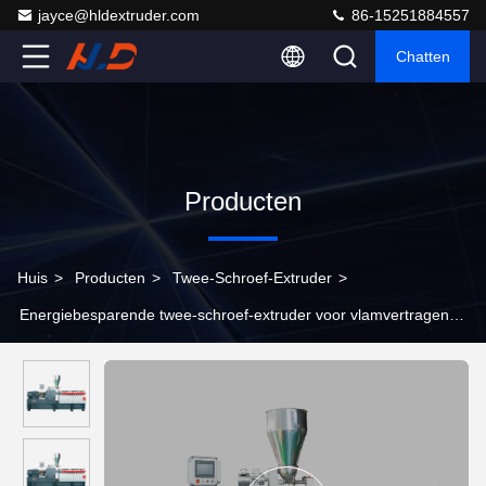
jayce@hldextruder.com
86-15251884557
Chatten
Producten
Huis
>
Producten
>
Twee-Schroef-Extruder
>
Energiebesparende twee-schroef-extruder voor vlamvertragende
masterbatch-apparatuur