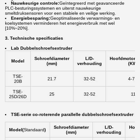
Nauwkeurige controle:
Geïntegreerd met geavanceerde
PLC-besturingssystemen en uiterst nauwkeurige
smeltdruksensoren voor een stabiele en veilige werking.
Energiebesparing:
Geoptimaliseerde verwarmings- en
koelsystemen verminderen het energieverbruik met wel
[10%~20%].
3. Technische specificaties
La
b Dubbelschroefsextruder
Schroefdiameter
L/D-
Hoofdmotorv
Model
(mm)
verhouding
(KW)
TSE-
21.7
32-52
4-7,5
20B
TSE-
25
32-52
11
25D/26D
TSE-serie co-roterende parallelle dubbelschroefsextruder
Schroefdiameter
L/D-
Hoof
Model
(
Standaard
)
(mm)
verhouding