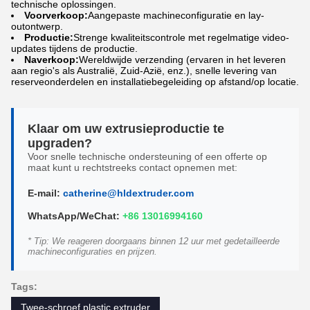
technische oplossingen.
Voorverkoop:
Aangepaste machineconfiguratie en lay-
outontwerp.
Productie:
Strenge kwaliteitscontrole met regelmatige video-
updates tijdens de productie.
Naverkoop:
Wereldwijde verzending (ervaren in het leveren
aan regio's als Australië, Zuid-Azië, enz.), snelle levering van
reserveonderdelen en installatiebegeleiding op afstand/op locatie.
Klaar om uw extrusieproductie te
upgraden?
Voor snelle technische ondersteuning of een offerte op
maat kunt u rechtstreeks contact opnemen met:
E-mail:
catherine@hldextruder.com
WhatsApp/WeChat:
+86 13016994160
* Tip: We reageren doorgaans binnen 12 uur met gedetailleerde
machineconfiguraties en prijzen.
Tags:
Twee-schroef plastic extruder