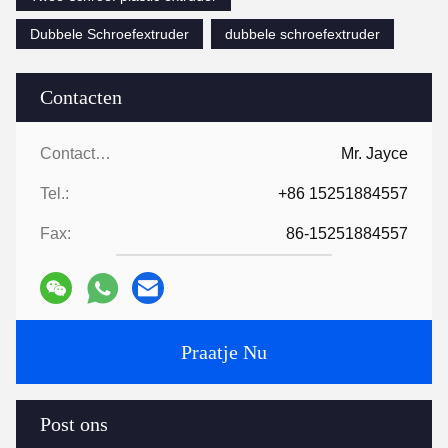
Dubbele Schroefextruder
dubbele schroefextruder
Contacten
Contacten:
Mr. Jayce
Tel.:
+86 15251884557
Fax:
86-15251884557
Praatje Nu
Post ons