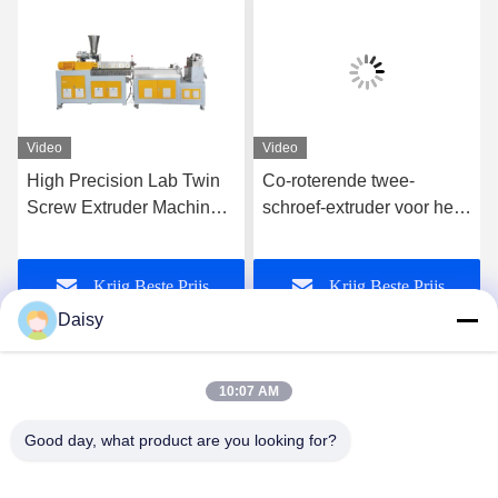
Video
Video
High Precision Lab Twin
Co-roterende twee-
Screw Extruder Machine
schroef-extruder voor het
Plastic Pe Pp Pellet
combineren van PE-PP-
Granulatie Lijn
meesterbatches met een
Krijg Beste Prijs
Krijg Beste Prijs
hoge vulstof
Daisy
10:07 AM
Good day, what product are you looking for?
Nanjing Henglande Machinery Technology Co.,
Ltd.