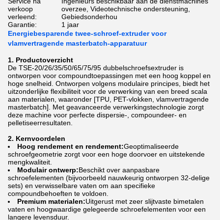
Service na
Ingenieurs beschikbaar aan de dienstmachines
verkoop
overzee, Videotechnische ondersteuning,
verleend:
Gebiedsonderhou
Garantie:
1 jaar
Energiebesparende twee-schroef-extruder voor
vlamvertragende masterbatch-apparatuur
1. Productoverzicht
De TSE-20/26/35/50/65/75/95 dubbelschroefsextruder is
ontworpen voor compoundtoepassingen met een hoog koppel en
hoge snelheid. Ontworpen volgens modulaire principes, biedt het
uitzonderlijke flexibiliteit voor de verwerking van een breed scala
aan materialen, waaronder [TPU, PET-vlokken, vlamvertragende
masterbatch]. Met geavanceerde verwerkingstechnologie zorgt
deze machine voor perfecte dispersie-, compoundeer- en
pelletiseerresultaten.
2. Kernvoordelen
Hoog rendement en rendement:
Geoptimaliseerde
schroefgeometrie zorgt voor een hoge doorvoer en uitstekende
mengkwaliteit.
Modulair ontwerp:
Beschikt over aanpasbare
schroefelementen (bijvoorbeeld nauwkeurig ontworpen 32-delige
sets) en verwisselbare vaten om aan specifieke
compoundbehoeften te voldoen.
Premium materialen:
Uitgerust met zeer slijtvaste bimetalen
vaten en hoogwaardige gelegeerde schroefelementen voor een
langere levensduur.