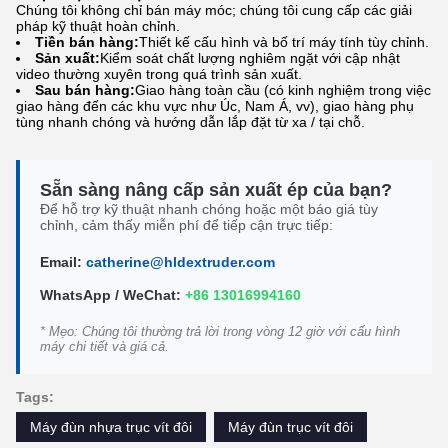
Chúng tôi không chỉ bán máy móc; chúng tôi cung cấp các giải
pháp kỹ thuật hoàn chỉnh.
Tiền bán hàng:
Thiết kế cấu hình và bố trí máy tính tùy chỉnh.
Sản xuất:
Kiểm soát chất lượng nghiêm ngặt với cập nhật
video thường xuyên trong quá trình sản xuất.
Sau bán hàng:
Giao hàng toàn cầu (có kinh nghiệm trong việc
giao hàng đến các khu vực như Úc, Nam Á, vv), giao hàng phụ
tùng nhanh chóng và hướng dẫn lắp đặt từ xa / tại chỗ.
Sẵn sàng nâng cấp sản xuất ép của bạn?
Để hỗ trợ kỹ thuật nhanh chóng hoặc một báo giá tùy
chỉnh, cảm thấy miễn phí để tiếp cận trực tiếp:
Email:
catherine@hldextruder.com
WhatsApp / WeChat:
+86 13016994160
* Mẹo: Chúng tôi thường trả lời trong vòng 12 giờ với cấu hình
máy chi tiết và giá cả.
Tags:
Máy đùn nhựa trục vít đôi
Máy đùn trục vít đôi