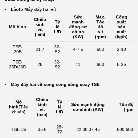
Lào!
b Máy đẩy hai vít
Sức
Max.
Công
Chiều
Tỷ
mạnh
Tốc
suất
kính
Mô hình
lệ
động cơ
độ
sản
vít
L/D
chính
vít
xuất
(mm)
(KW)
(rpm)
(kg/h)
TSE-
32-
21.7
4-7.5
600
2-10
20B
52
TSE-
32-
25
11
600
5-25
25D/26D
52
Máy đẩy hai vít song song cùng xoay TSE
Chiều
Mô
Tỷ
kính
Sức mạnh động
Tốc độ ví
hình
(
Tiêu
lệ
vít
cơ chính (KW)
(rpm)
chuẩn
)
L/D
(mm)
28-
TSE-35
35.6
22,30,37,45
500,600,8
72