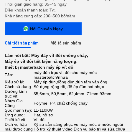
Thời gian giao hàng: 35~45 ngày
Điều khoản thanh toán: T/t,
Khả năng cung cấp: 200~500 bộ/năm
Nói Chuyện Ngay.
Chi tiết sản phẩm
Mô tả sản phẩm
Làm nổi bật:
Máy đẩy vít đôi chống cháy
,
Máy ép vít đôi tiết kiệm năng lượng
,
thiết bị masterbatch máy ép vít đôi
máy đùn trục vít đôi cho máy móc
Tên:
masterbatch/nhựa
Kiểu xử lý:
Máy ép đùn,đồng đùn,đùn tấm ván ống
Cách sử dụng:
Sử dụng rộng rãi, để ép đùn hạt nhựa
Đường kính
35,6mm, 50,5mm, 62,4mm. 71mm,93mm
trục vít:
Nhựa Gia
Polyme, PP, chất chống cháy
Công:
Sức mạnh (w):
11-110KW
Ứng dụng:
Hạt, hồ sơ
Thiết kế vít:
Vít đôi
Dịch vụ hậu
Kỹ sư sẵn sàng phục vụ máy móc ở nước ngoài
mãi được cung
Hỗ trợ kỹ thuật video Dịch vụ bảo trì và sửa chữa