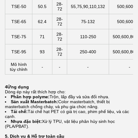
28-
TSE-50
50.5
55,75,90,110,132
500,600,8
72
28-
TSE-65
62.4
75-132
500,600,8
72
28-
TSE-75
71
110-250
500,600,800
72
28-
TSE-95
93
250-400
500,600,800
72
Mô hình
-
-
-
-
tùy chỉnh
4Ứng dụng
Dòng ép này rất thích hợp cho:
Phân hợp polyme:
Trộn, lấp đầy và sửa đổi nhựa.
Sản xuất Masterbatch:
Color masterbatch, thiết bị
masterbatch chống cháy, và phụ gia chức năng.
Tái chế:
Tái chế hạt PET có giá trị cao, phim phế liệu, và các
cạnh.
Nhựa đặc biệt:
Xử lý TPU, vật liệu phân hủy sinh học
(PLA/PBAT).
5. Dịch vụ & Hỗ trợ toàn cầu