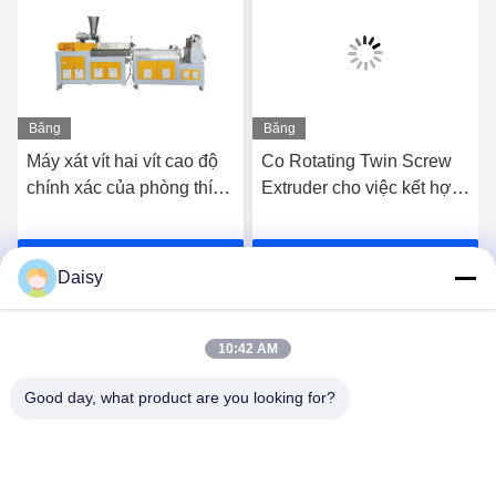
Băng
Băng
hình
hình
Máy xát vít hai vít cao độ
Co Rotating Twin Screw
chính xác của phòng thí
Extruder cho việc kết hợp
nghiệm
PE PP High Filler
Masterbatches
Nói Chuyện Ngay.
Nói Chuyện Ngay.
Daisy
10:42 AM
Good day, what product are you looking for?
Nanjing Henglande Machinery Technology Co.,
Ltd.