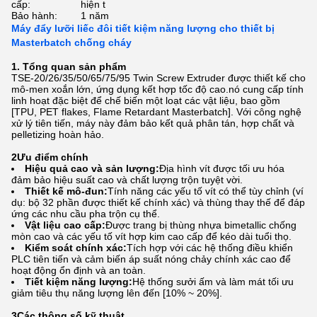
cấp:
hiện t
Bảo hành:
1 năm
Máy đẩy lưỡi liếc đôi tiết kiệm năng lượng cho thiết bị
Masterbatch chống cháy
1. Tổng quan sản phẩm
TSE-20/26/35/50/65/75/95 Twin Screw Extruder được thiết kế cho
mô-men xoắn lớn, ứng dụng kết hợp tốc độ cao.nó cung cấp tính
linh hoạt đặc biệt để chế biến một loạt các vật liệu, bao gồm
[TPU, PET flakes, Flame Retardant Masterbatch]. Với công nghệ
xử lý tiên tiến, máy này đảm bảo kết quả phân tán, hợp chất và
pelletizing hoàn hảo.
2Ưu điểm chính
Hiệu quả cao và sản lượng:
Địa hình vít được tối ưu hóa
đảm bảo hiệu suất cao và chất lượng trộn tuyệt vời.
Thiết kế mô-đun:
Tính năng các yếu tố vít có thể tùy chỉnh (ví
dụ: bộ 32 phần được thiết kế chính xác) và thùng thay thế để đáp
ứng các nhu cầu pha trộn cụ thể.
Vật liệu cao cấp:
Được trang bị thùng nhựa bimetallic chống
mòn cao và các yếu tố vít hợp kim cao cấp để kéo dài tuổi thọ.
Kiểm soát chính xác:
Tích hợp với các hệ thống điều khiển
PLC tiên tiến và cảm biến áp suất nóng chảy chính xác cao để
hoạt động ổn định và an toàn.
Tiết kiệm năng lượng:
Hệ thống sưởi ấm và làm mát tối ưu
giảm tiêu thụ năng lượng lên đến [10% ~ 20%].
3Các thông số kỹ thuật