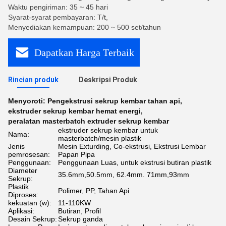
Waktu pengiriman: 35 ~ 45 hari
Syarat-syarat pembayaran: T/t,
Menyediakan kemampuan: 200 ~ 500 set/tahun
Dapatkan Harga Terbaik
Rincian produk
Deskripsi Produk
Menyoroti:
Pengekstrusi sekrup kembar tahan api
,
ekstruder sekrup kembar hemat energi
,
peralatan masterbatch extruder sekrup kembar
ekstruder sekrup kembar untuk
Nama:
masterbatch/mesin plastik
Jenis
Mesin Exturding, Co-ekstrusi, Ekstrusi Lembar
pemrosesan:
Papan Pipa
Penggunaan:
Penggunaan Luas, untuk ekstrusi butiran plastik
Diameter
35.6mm,50.5mm, 62.4mm. 71mm,93mm
Sekrup:
Plastik
Polimer, PP, Tahan Api
Diproses:
kekuatan (w):
11-110KW
Aplikasi:
Butiran, Profil
Desain Sekrup:
Sekrup ganda