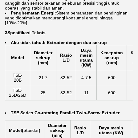
canggih dan sensor tekanan peleburan presisi tinggi untuk
operasi yang stabil dan aman.
Penghematan Energi:
Sistem pemanasan dan pendinginan
yang dioptimalkan mengurangi konsumsi energi hingga
[10%~20%].
3Spesifikasi Teknis
Aku tidak tahu.
b Extruder dengan dua sekrup
Daya
Diameter
Kecepatan
Kap
Rasio
mesin
Model
sekrup
sekrup
o
L/D
utama
(mm)
(rpm)
(k
(KW)
TSE-
21.7
32-52
4-7.5
600
20B
TSE-
25
32-52
11
600
25D/26D
TSE Series Co-rotating Parallel Twin-Screw Extruder
Diameter
Rasio
Daya mesin
Model
(
Standar
)
sekrup
L/D
utama (KW)
(mm)