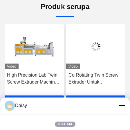
Produk serupa
Video
Video
High Precision Lab Twin
Co Rotating Twin Screw
Screw Extruder Machine
Extruder Untuk
Plastik Pe Pp Pellet
Mengkomposisi
Granulation Line
Masterbatches PE PP
k
Dapatkan Harga Terbaik
Dapatkan Harga Terbaik
High Filler
Daisy
8:41 AM