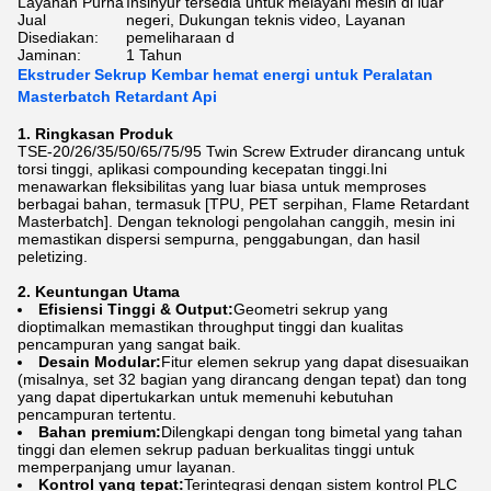
Layanan Purna
Insinyur tersedia untuk melayani mesin di luar
Jual
negeri, Dukungan teknis video, Layanan
Disediakan:
pemeliharaan d
Jaminan:
1 Tahun
Ekstruder Sekrup Kembar hemat energi untuk Peralatan
Masterbatch Retardant Api
1. Ringkasan Produk
TSE-20/26/35/50/65/75/95 Twin Screw Extruder dirancang untuk
torsi tinggi, aplikasi compounding kecepatan tinggi.Ini
menawarkan fleksibilitas yang luar biasa untuk memproses
berbagai bahan, termasuk [TPU, PET serpihan, Flame Retardant
Masterbatch]. Dengan teknologi pengolahan canggih, mesin ini
memastikan dispersi sempurna, penggabungan, dan hasil
peletizing.
2. Keuntungan Utama
Efisiensi Tinggi & Output:
Geometri sekrup yang
dioptimalkan memastikan throughput tinggi dan kualitas
pencampuran yang sangat baik.
Desain Modular:
Fitur elemen sekrup yang dapat disesuaikan
(misalnya, set 32 bagian yang dirancang dengan tepat) dan tong
yang dapat dipertukarkan untuk memenuhi kebutuhan
pencampuran tertentu.
Bahan premium:
Dilengkapi dengan tong bimetal yang tahan
tinggi dan elemen sekrup paduan berkualitas tinggi untuk
memperpanjang umur layanan.
Kontrol yang tepat:
Terintegrasi dengan sistem kontrol PLC