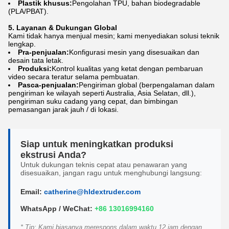
Plastik khusus:
Pengolahan TPU, bahan biodegradable
(PLA/PBAT).
5. Layanan & Dukungan Global
Kami tidak hanya menjual mesin; kami menyediakan solusi teknik
lengkap.
Pra-penjualan:
Konfigurasi mesin yang disesuaikan dan
desain tata letak.
Produksi:
Kontrol kualitas yang ketat dengan pembaruan
video secara teratur selama pembuatan.
Pasca-penjualan:
Pengiriman global (berpengalaman dalam
pengiriman ke wilayah seperti Australia, Asia Selatan, dll.),
pengiriman suku cadang yang cepat, dan bimbingan
pemasangan jarak jauh / di lokasi.
Siap untuk meningkatkan produksi
ekstrusi Anda?
Untuk dukungan teknis cepat atau penawaran yang
disesuaikan, jangan ragu untuk menghubungi langsung:
Email:
catherine@hldextruder.com
WhatsApp / WeChat:
+86 13016994160
* Tip: Kami biasanya merespons dalam waktu 12 jam dengan