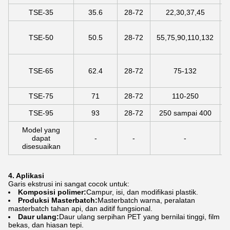
TSE-35
35.6
28-72
22,30,37,45
TSE-50
50.5
28-72
55,75,90,110,132
TSE-65
62.4
28-72
75-132
TSE-75
71
28-72
110-250
TSE-95
93
28-72
250 sampai 400
Model yang
dapat
-
-
-
disesuaikan
4. Aplikasi
Garis ekstrusi ini sangat cocok untuk:
Komposisi polimer:
Campur, isi, dan modifikasi plastik.
Produksi Masterbatch:
Masterbatch warna, peralatan
masterbatch tahan api, dan aditif fungsional.
Daur ulang:
Daur ulang serpihan PET yang bernilai tinggi, film
bekas, dan hiasan tepi.