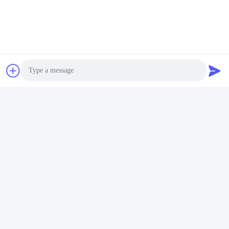
Photo
Video Call
अक्सर पूछे जाने वाले प्रश्न
1: आपके पास कितने वर्षों का अनुभव है?
Audio Call
एक्सट्रूडर उद्योग में 15 वर्षों से अधिक का अनुभव।
2:क्या आप व्यापारी हैं या निर्माता? कारखाने का क्षेत्रफल क्या है?
हम निर्माता हैं, कारखाना 5000 वर्ग मीटर से अधिक का है।
3:
पेंच और बैरल सहायक उपकरण, कौन उत्पादित करता है?
हमारी फ़ैक्टरी इसे स्वयं बनाती है