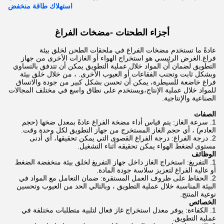
استهلاك طاقة منخفض
أجزاء الطحنات -
مضخات الفراغ
عادةً ما تستخدم مضخات الفراغ في ملحقات الطحن لخلق بيئة
فراغ.الغرض الرئيسي هو استخراج الهواء أو الغازات الأخرى من جهاز
التطويق لضمان أن المواد خلال عملية التطويق يمكن أن تتدفق بالتساوي
وبشكل ثابت وتجنب الفقاعات أو العيوب الأخرى. ، من خلال خلق بيئة
فراغ خاضعة للسيطرة، يمكن أن تحسن بشكل كبير من جودة والاتساق
للمواد خلال عملية الإنتاج،ويستخدم على نطاق واسع في مختلف المجالات
الصناعية والإنتاجية.
الصفات
سرعة الغاز: يتم قياس أداء مضخة الفراغ عادةً بمعدل ضخها (حجم
العادم) ، أي حجم الغاز المستخرج من جهاز التطويق لكل وحدة وقت.
درجة الفراغ: درجة الفراغ القصوى التي يمكن تحقيقها، أي أدنى
مستوى لضغط الهواء يمكن تحقيقه أثناء التشغيل.
الوظائف
التفريغ: استخراج الغاز داخل جهاز التفريغ لخلق بيئة منخفضة الضغط
أو عالية الفراغ لتعزيز سلاسة جودة المادة.
الحفاظ على ظروف العمل المستقرة: ضمان التعامل مع المواد في
البيئة المناسبة خلال عملية التطويق ، وبالتالي الحد من العيوب وتحسين
نوعية المنتج.
الخصائص
الكفاءة: يوفر معدل استخراج غاز فعال لتلبية متطلبات مختلفة في
عملية التطويق.