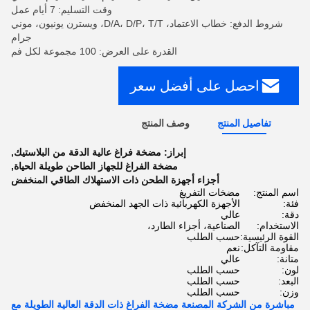
وقت التسليم: 7 أيام عمل
شروط الدفع: خطاب الاعتماد، D/A، D/P، T/T، ويسترن يونيون، موني
جرام
القدرة على العرض: 100 مجموعة لكل فم
احصل على أفضل سعر
تفاصيل المنتج
وصف المنتج
إبراز:
مضخة فراغ عالية الدقة من البلاستيك
,
مضخة الفراغ للجهاز الطاحن طويلة الحياة
,
أجزاء أجهزة الطحن ذات الاستهلاك الطاقي المنخفض
اسم المنتج:
مضخات التفريغ
فئة:
الأجهزة الكهربائية ذات الجهد المنخفض
دقة:
عالي
الاستخدام:
الصناعية، أجزاء الطارد،
القوة الرئيسية:
حسب الطلب
مقاومة التآكل:
نعم
متانة:
عالي
لون:
حسب الطلب
البعد:
حسب الطلب
وزن:
حسب الطلب
مباشرة من الشركة المصنعة مضخة الفراغ ذات الدقة العالية الطويلة مع