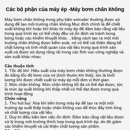
Các bộ phận của máy ép -
Máy bơm chân không
Máy bơm chân không trong phụ kiện extruder thường được sử
dụng để tạo môi trường chân không.Mục đích chính là để chiết
xuất không khí hoặc khí khác từ máy ép để đảm bảo rằng vật liệu
trong quá trình ép có thể chảy đều và ổn định và tránh bong
bóng hoặc các khiếm khuyết khác. , bằng cách tạo ra một môi
trường chân không được kiểm soát, nó có thể cải thiện đáng kể
chất lượng và tính nhất quán của vật liệu trong quá trình sản
xuất,và được sử dụng rộng rãi trong các lĩnh vực công nghiệp và
sản xuất khác nhau.
Các thuộc tính
Tốc độ khí: Hiệu suất của máy bơm chân không thường được
đo bằng tốc độ bơm của nó (kích thước khí thải), tức là khối
lượng khí được chiết xuất từ máy ép mỗi đơn vị thời gian.
Mức chân không: Mức chân không tối đa có thể đạt được, tức
là mức áp suất không khí thấp nhất có thể đạt được trong quá
trình hoạt động
Chức năng
Thu hút bụi: Xóa khí bên trong máy ép để tạo ra một môi
trường áp suất thấp hoặc chân không cao để thúc đẩy tính lỏng
và chất lượng của vật liệu.
Duy trì điều kiện làm việc ổn định: Đảm bảo rằng vật liệu được
xử lý trong môi trường thích hợp trong quá trình ép, do đó giảm
các khiếm khuyết và cải thiện chất lượng sản phẩm.