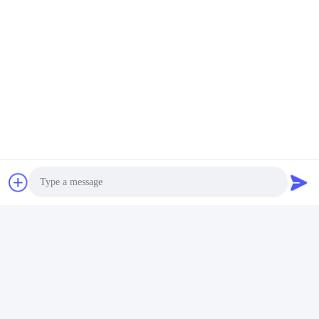
Câu hỏi thường gặp
Photo
1Ông có bao nhiêu năm kinh nghiệm?
Hơn 15 năm kinh nghiệm trong ngành công nghiệp extruder.
Video Call
2Bạn là thương nhân hay nhà sản xuất?