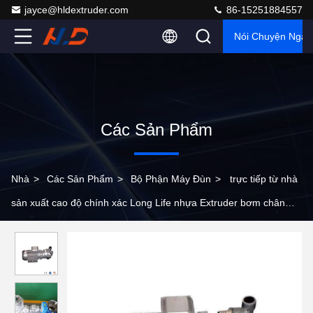
jayce@hldextruder.com
86-15251884557
Nói Chuyện Ngay
Các Sản Phẩm
Nhà
>
Các Sản Phẩm
>
Bộ Phận Máy Đùn
>
trực tiếp từ nhà
sản xuất cao độ chính xác Long Life nhựa Extruder bơm chân
không với tiêu thụ năng lượng thấp