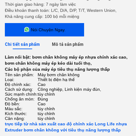
Thời gian giao hàng: 7 ngày làm việc
Điều khoản thanh toán: L/C, D/A, D/P, T/T, Western Union,
Khả năng cung cấp: 100 bộ mỗi miệng
Nói Chuyện Ngay.
Chi tiết sản phẩm
Mô tả sản phẩm
Làm nổi bật:
bơm chân không máy ép nhựa chính xác cao
,
bơm chân không máy ép kéo dài tuổi thọ
,
Các bộ phận của máy ép tiêu thụ năng lượng thấp
Tên sản phẩm:
Máy bơm chân không
Loại:
Thiết bị điện hạ thế
Độ chính xác:
Cao
Cách sử dụng:
Công nghiệp, Linh kiện máy đùn,
Sức mạnh chính:
tùy chỉnh
Chống ăn mòn:
Đúng
Độ bền:
Cao
Màu sắc:
tùy chỉnh
Kích thước:
tùy chỉnh
Cân nặng:
tùy chỉnh
trực tiếp từ nhà sản xuất cao độ chính xác Long Life nhựa
Extruder bơm chân không với tiêu thụ năng lượng thấp