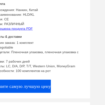
ьным сроком службы и низким
кта
треблением.
хождения: Нанкин, Китай
аименование: HLD/KL
я: CE
ли: РАЗЛИЧНЫЙ
ошюра продукта PDF
ты & доставки
ин заказа: 1 комплект
egotiable
етали: Пленочная упаковка, пленочная упаковка с
ки: 7 рабочих дней
ты: LC, D/A, D/P, T/T, Western Union, MoneyGram
собности: 100 комплектов на рот
чите самую лучшую цену