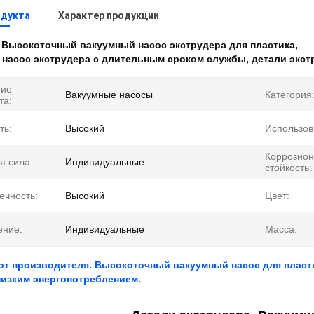
одукта
Характер продукции
:
Высокоточный вакуумный насос экструдера для пластика
,
 насос экструдера с длительным сроком службы
,
детали экст
ние
Вакуумные насосы
Категория
та:
ть:
Высокий
Использов
Коррозио
я сила:
Индивидуальные
стойкость:
ечность:
Высокий
Цвет:
ение:
Индивидуальные
Масса:
от производителя. Высокоточный вакуумный насос для пласт
низким энергопотреблением.