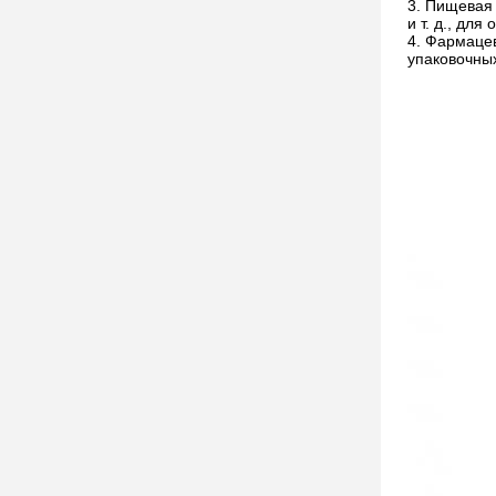
Пищевая 
и т. д., дл
Фармацев
упаковочных