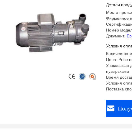
с длител
Детали проду
энергопо
Место проис
Фирменное н
Сертификаци
Номер моде
Документ:
Бр
Условия опла
Количество м
Цена: Price n
Упаковывая д
пузырьками
Время достав
Условия опла
Поставка спо
Полу