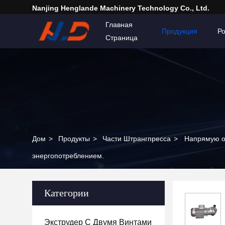
Nanjing Henglande Machinery Technology Co., Ltd.
Главная
Продукция
Р
Страница
Дом
>
Продукты
>
Части Штрангпресса
>
Напрямую от
энергопотреблением.
Категории
Экструдер С Двумя Винтами