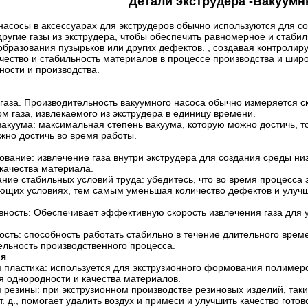
Детали экструдера -
Вакуумн
насосы в аксессуарах для экструдеров обычно используются для с
другие газы из экструдера, чтобы обеспечить равномерное и стаби
образования пузырьков или других дефектов. , создавая контроли
чество и стабильность материалов в процессе производства и широ
ости и производства.
газа. Производительность вакуумного насоса обычно измеряется ск
м газа, извлекаемого из экструдера в единицу времени.
вакуума: максимальная степень вакуума, которую можно достичь, т
жно достичь во время работы.
ование: извлечение газа внутри экструдера для создания среды ни
 качества материала.
ние стабильных условий труда: убедитесь, что во время процесса
ующих условиях, тем самым уменьшая количество дефектов и улучш
ность: Обеспечивает эффективную скорость извлечения газа для 
ость: способность работать стабильно в течение длительного врем
ельность производственного процесса.
ия
 пластика: используется для экструзионного формования полимеров,
я однородности и качества материалов.
я резины: при экструзионном производстве резиновых изделий, так
т. д., помогает удалить воздух и примеси и улучшить качество готов