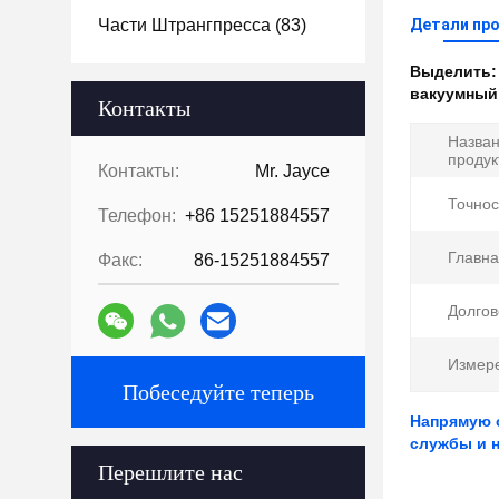
Части Штрангпресса
(83)
Детали пр
Выделить
вакуумный
Контакты
Назва
продук
Контакты:
Mr. Jayce
Точнос
Телефон:
+86 15251884557
Главна
Факс:
86-15251884557
Долгов
Измер
Побеседуйте теперь
Напрямую 
службы и 
Перешлите нас