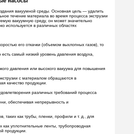
ые насосы
оздания вакуумной среды. Основная цель — удалить
льное течение материала во время процесса экструзии
руемую вакуумную среду, он может значительно
ко используется в различных областях
оростью его откачки (объемом выхлопных газов), то
о есть самый низкий уровень давления воздуха,
зкого давления или высокого вакуума для повышения
 экструзии с материалом обращаются в
ая качество продукции.
удовлетворения различных требований процесса
ени, обеспечивая непрерывность и
 таких как трубы, пленки, профили и т. д., для
их как уплотнительные ленты, трубопроводная
ой продукции.