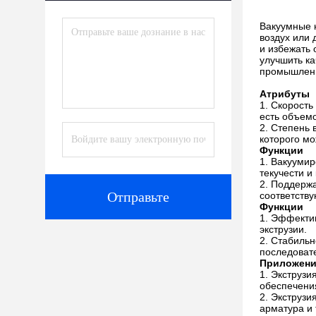
Вакуумные 
воздух или 
и избежать 
улучшить ка
промышленн
Атрибуты
Скорость 
есть объемо
Степень 
которого мо
Функции
Вакуумир
текучести и
Поддержа
Отправьте
соответств
Функции
Эффектив
экструзии.
Стабильн
последоват
Приложен
Экструзия
обеспечени
Экструзи
арматура и 