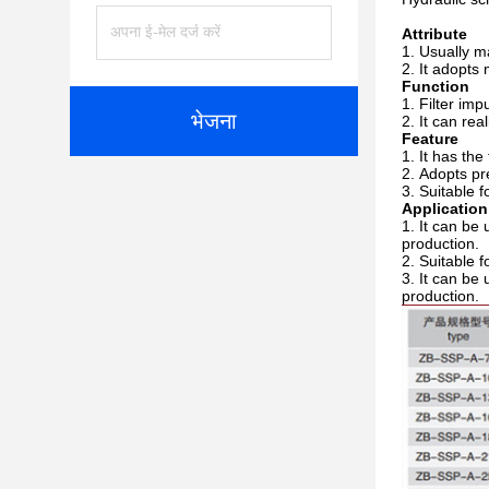
Attribute
Usually ma
It adopts 
Function
Filter imp
भेजना
It can rea
Feature
It has the
Adopts pr
Suitable f
Application
It can be 
production.
Suitable f
It can be 
production.