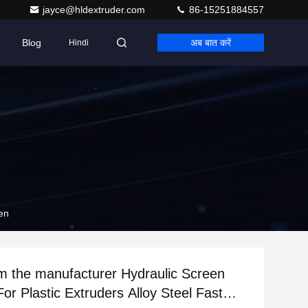
jayce@hldextruder.com
86-15251884557
Blog
अब बात करें
Hindi
een
om the manufacturer Hydraulic Screen
or Plastic Extruders Alloy Steel Fast