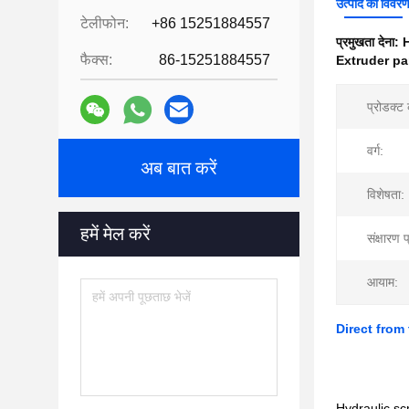
उत्पाद का विवर
टेलीफोन:
+86 15251884557
प्रमुखता देना:
H
फैक्स:
86-15251884557
Extruder pa
प्रोडक्ट
वर्ग:
अब बात करें
विशेषता:
हमें मेल करें
संक्षारण 
आयाम:
Direct from
Hydraulic scr