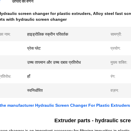
ण
उत्पाद का वर्णन
ydraulic screen changer for plastic extruders
,
Alloy steel fast sc
rts with hydraulic screen changer
 का नाम:
हाइड्रोलिक स्क्रीन परिवर्तक
सामग्री:
प्रेस प्लेट
प्रयोग:
उच्च तापमान और उच्च दबाव प्रतिरोध
मुख्य शक्ति:
प्रतिरोध:
हाँ
रंग:
स्वनिर्धारित
वज़न:
 the manufacturer Hydraulic Screen Changer For Plastic Extruders 
Extruder parts -
hydraulic scr
een changer is an important accessory for filtering impurities in plastic