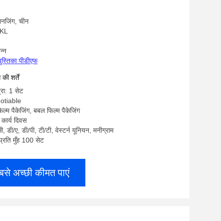
 नानजिंग, चीन
/KL
न्न
पुस्तिका पीडीएफ
ी शर्तें
्रा: 1 सेट
gotiable
िल्म पैकेजिंग, बबल फिल्म पैकेजिंग
कार्य दिवस
सी, डी/ए, डी/पी, टी/टी, वेस्टर्न यूनियन, मनीग्राम
 प्रति मुँह 100 सेट
बसे अच्छी कीमत पाएं