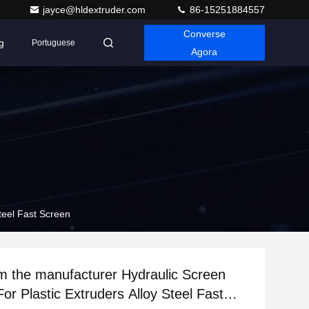
jayce@hldextruder.com
86-15251884557
Converse
g
Portuguese
Agora
teel Fast Screen
om the manufacturer Hydraulic Screen
or Plastic Extruders Alloy Steel Fast