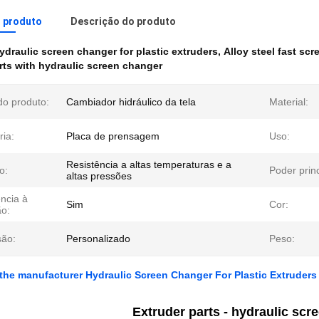
o produto
Descrição do produto
ydraulic screen changer for plastic extruders
,
Alloy steel fast sc
rts with hydraulic screen changer
o produto:
Cambiador hidráulico da tela
Material:
ria:
Placa de prensagem
Uso:
Resistência a altas temperaturas e a
o:
Poder princ
altas pressões
ncia à
Sim
Cor:
ão:
ão:
Personalizado
Peso:
 the manufacturer Hydraulic Screen Changer For Plastic Extruders 
Extruder parts -
hydraulic scr