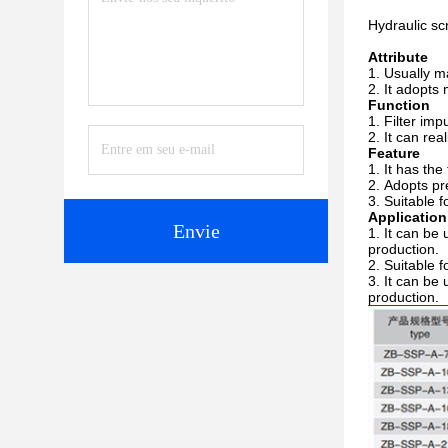
Hydraulic scr
Attribute
Usually ma
It adopts 
Function
Filter imp
It can rea
Feature
It has the
Adopts pr
Suitable f
Application
Envie
It can be 
production.
Suitable f
It can be 
production.