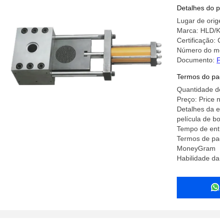
Screen
Detalhes do 
Lugar de ori
Marca: HLD/
Certificação:
Número do m
Documento:
F
Termos do pa
Quantidade d
Preço: Price 
Detalhes da 
película de b
Tempo de entr
Termos de pag
MoneyGram
Habilidade da