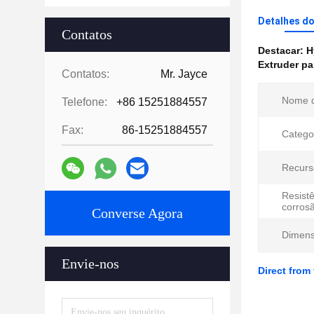
Detalhes d
Contatos
Destacar:
H
Extruder pa
Contatos:
Mr. Jayce
Nome d
Telefone:
+86 15251884557
Fax:
86-15251884557
Catego
Recurs
Resistê
corros
Converse Agora
Dimens
Envie-nos
Direct from