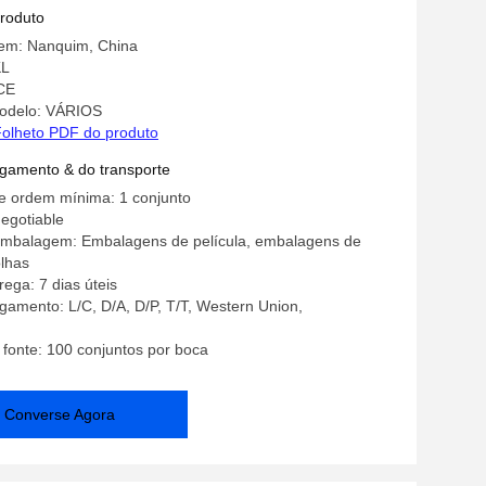
produto
gem: Nanquim, China
KL
 CE
odelo: VÁRIOS
olheto PDF do produto
gamento & do transporte
e ordem mínima: 1 conjunto
negotiable
embalagem: Embalagens de película, embalagens de
olhas
ega: 7 dias úteis
amento: L/C, D/A, D/P, T/T, Western Union,
 fonte: 100 conjuntos por boca
Converse Agora