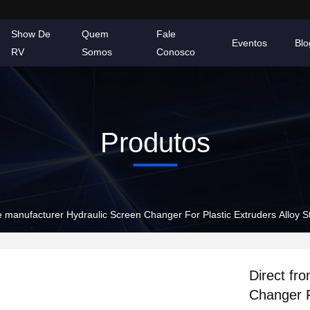
Show De
Quem
Fale
Eventos
Blo
RV
Somos
Conosco
Produtos
e manufacturer Hydraulic Screen Changer For Plastic Extruders Alloy S
Direct fr
Changer F