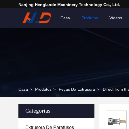
Nanjing Henglande Machinery Technology Co., Ltd.
Casa
Produtos
Vídeos
Casa
>
Produtos
>
Peças Da Extrusora
>
Direct from th
Categorias
Extrusora De Parafusos