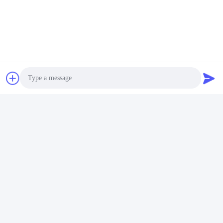
Photo
Video Call
Audio Call
Veelgestelde vragen
1Hoeveel jaar ervaring heb je?