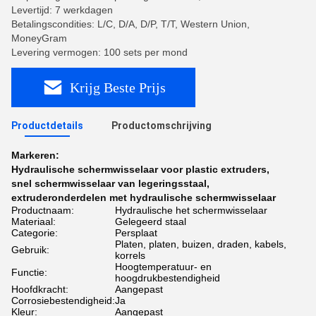
Levertijd: 7 werkdagen
Betalingscondities: L/C, D/A, D/P, T/T, Western Union,
MoneyGram
Levering vermogen: 100 sets per mond
Krijg Beste Prijs
Productdetails
Productomschrijving
Markeren:
Hydraulische schermwisselaar voor plastic extruders
,
snel schermwisselaar van legeringsstaal
,
extruderonderdelen met hydraulische schermwisselaar
Productnaam:
Hydraulische het schermwisselaar
Materiaal:
Gelegeerd staal
Categorie:
Persplaat
Platen, platen, buizen, draden, kabels,
Gebruik:
korrels
Hoogtemperatuur- en
Functie:
hoogdrukbestendigheid
Hoofdkracht:
Aangepast
Corrosiebestendigheid:
Ja
Kleur:
Aangepast