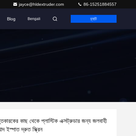
jayce@hldextruder.com
86-15251884557
Blog
চ্যাট
Bengali
তুতকারকের কাছ থেকে প্লাস্টিক এক্সট্রুডার জন্য জলবাহী
 খাদ ইস্পাত দ্রুত স্ক্রিন