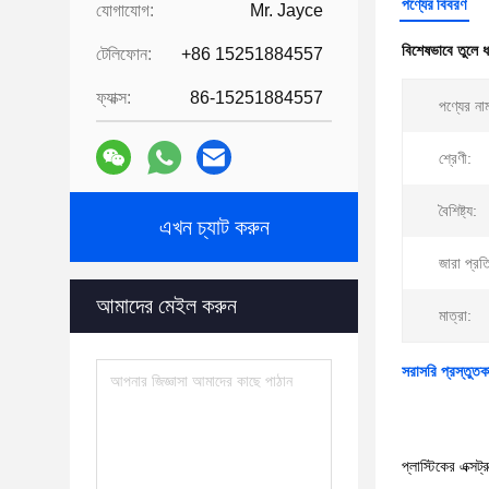
পণ্যের বিবরণ
যোগাযোগ:
Mr. Jayce
বিশেষভাবে তুলে 
টেলিফোন:
+86 15251884557
ফ্যাক্স:
86-15251884557
পণ্যের না
শ্রেণী:
বৈশিষ্ট্য:
এখন চ্যাট করুন
জারা প্রত
আমাদের মেইল করুন
মাত্রা:
সরাসরি প্রস্তুতকা
প্লাস্টিকের এক্সট্