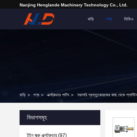
Nanjing Henglande Machinery Technology Co., Ltd.
বাড়ি
পণ্য
ভিডিও
বাড়ি
>
পণ্য
>
এক্সট্রুডার পার্টস
>
সরাসরি প্রস্তুতকারকের কাছ থেকে প্লাস্টিক এক
বিভাগসমূহ
টুইন স্ক্রু এক্সট্রুডার
(97)