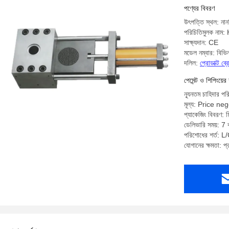
পণ্যের বিবরণ
উৎপত্তি স্থল: নান
পরিচিতিমুলক নাম
সাক্ষ্যদান: CE
মডেল নম্বার: বিভিন
দলিল:
প্রোডাক্ট ব
পেমেন্ট ও শিপিংয়ের 
ন্যূনতম চাহিদার পর
মূল্য: Price ne
প্যাকেজিং বিবরণ: ফিল
ডেলিভারি সময়: 7 ক
পরিশোধের শর্ত: L/C
যোগানের ক্ষমতা: প