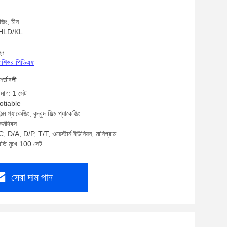
জিং, চীন
: HLD/KL
্ন
্রোশিওর পিডিএফ
শর্তাবলী
িমাণ: 1 সেট
gotiable
্ম প্যাকেজিং, বুদ্বুদ ফিল্ম প্যাকেজিং
র্মদিবস
, D/A, D/P, T/T, ওয়েস্টার্ন ইউনিয়ন, মানিগ্রাম
্রতি মুখে 100 সেট
সেরা দাম পান