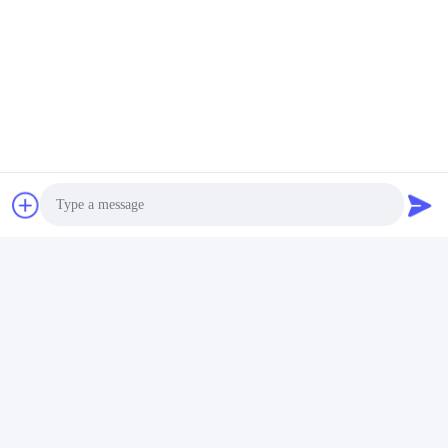
Photo
Video Call
अक्सर पूछे जाने वाले प्रश्न
1आपके पास कितने वर्षों का अनुभव है?
Audio Call
एक्सट्रूडर उद्योग में 15 वर्ष से अधिक का अनुभव।