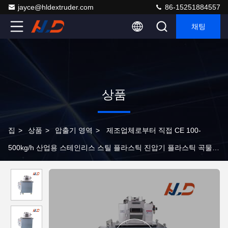
jayce@hldextruder.com
86-15251884557
채팅
상품
집
>
상품
>
압출기 영역
>
제조업체로부터 직접 CE 100-
500kg/h 산업용 스테인리스 스틸 플라스틱 진압기 플라스틱 곡물을
절단하기 위한 펠레티제