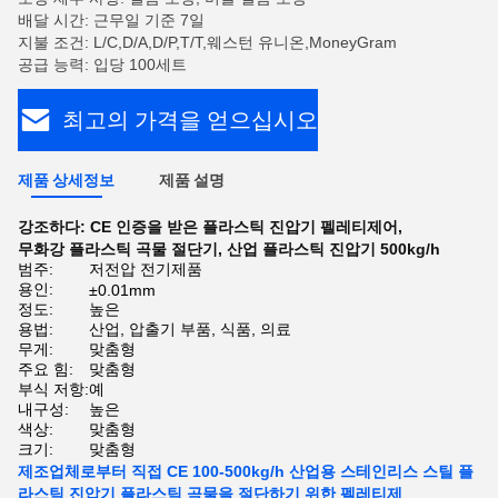
배달 시간: 근무일 기준 7일
지불 조건: L/C,D/A,D/P,T/T,웨스턴 유니온,MoneyGram
공급 능력: 입당 100세트
최고의 가격을 얻으십시오
제품 상세정보
제품 설명
강조하다:
CE 인증을 받은 플라스틱 진압기 펠레티제어
,
무화강 플라스틱 곡물 절단기
,
산업 플라스틱 진압기 500kg/h
범주:
저전압 전기제품
용인:
±0.01mm
정도:
높은
용법:
산업, 압출기 부품, 식품, 의료
무게:
맞춤형
주요 힘:
맞춤형
부식 저항:
예
내구성:
높은
색상:
맞춤형
크기:
맞춤형
제조업체로부터 직접 CE 100-500kg/h 산업용 스테인리스 스틸 플
라스틱 진압기 플라스틱 곡물을 절단하기 위한 펠레티제