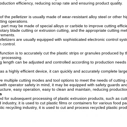
oduction efficiency, reducing scrap rate and ensuring product quality.
f the pelletizer is usually made of wear-resistant alloy steel or other 
tting operations.
 part may be made of special alloys or carbide to improve cutting effici
rotary blade cutting or extrusion cutting, and the appropriate cutting me
irements.
lletizers are usually equipped with sophisticated electronic control s
h control.
unction is to accurately cut the plastic strips or granules produced by 
 processing.
g length can be adjusted and controlled according to production needs 
s a highly efficient device, it can quickly and accurately complete larg
e multiple cutting modes and tool options to meet the needs of cutting 
with operator safety in mind, it may be equipped with safety guards a
ucture, easy operation, easy to clean and maintain, reducing productio
s
d for subsequent processing of plastic extrusion products, such as cutt
d industry, it is used to cut plastic films or containers for various food p
stic recycling industry, it is used to cut and process recycled plastic pro