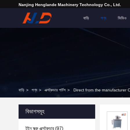
Nanjing Henglande Machinery Technology Co., Ltd.
বাড়ি
পণ্য
ভিডিও
বাড়ি
>
পণ্য
>
এক্সট্রুডার পার্টস
>
Direct from the manufacturer CE
বিভাগসমূহ
টুইন স্ক্রু এক্সট্রুডার
(97)