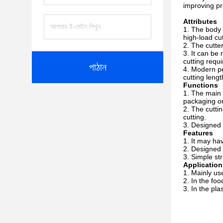
improving pr
Attributes
The body o
high-load cu
The cutter
It can be 
cutting requ
পাঠান
Modern pe
cutting lengt
Functions
The main f
packaging or
The cuttin
cutting.
Designed a
Features
It may hav
Designed 
Simple str
Application
Mainly use
In the foo
In the pla