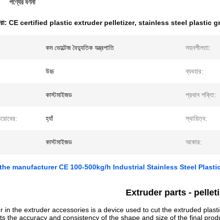
পণ্যের বর্ণনা
ধরা:
CE certified plastic extruder pelletizer
,
stainless steel plastic g
কম ভোল্টেজ বৈদ্যুতিক যন্ত্রপাতি
সহনশীলতা:
উচ্চ
ব্যবহার:
কাস্টমাইজড
প্রধান শক্তি:
িরোধের:
হ্যাঁ
স্থায়িত্ব:
কাস্টমাইজড
আকার:
 the manufacturer CE 100-500kg/h Industrial Stainless Steel Plastic
Extruder parts -
pellet
r in the extruder accessories is a device used to cut the extruded plasti
cts the accuracy and consistency of the shape and size of the final produ