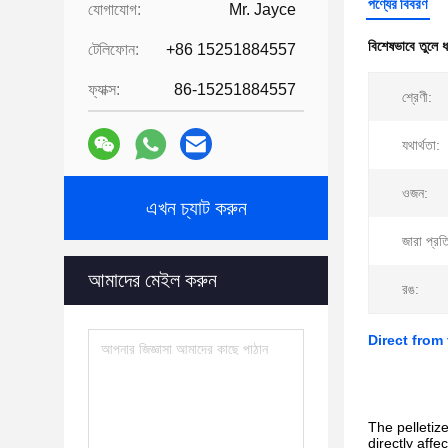
পণ্যের বিবরণ
যোগাযোগ:
Mr. Jayce
বিশেষভাবে তুলে 
টেলিফোন:
+86 15251884557
ফ্যাক্স:
86-15251884557
শ্রেণী:
যথার্থতা:
ওজন:
এখন চ্যাট করুন
জারা প্রত
আমাদের মেইল করুন
রঙ:
Direct from
The pelletize
directly affe