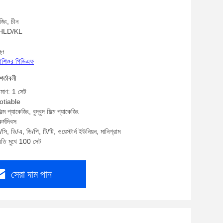
 For Cutting Plastic Granules
জিং, চীন
: HLD/KL
্ন
্রোশিওর পিডিএফ
শর্তাবলী
িমাণ: 1 সেট
gotiable
্ম প্যাকেজিং, বুদ্বুদ ফিল্ম প্যাকেজিং
র্মদিবস
ি, ডি/এ, ডি/পি, টি/টি, ওয়েস্টার্ন ইউনিয়ন, মানিগ্রাম
্রতি মুখে 100 সেট
সেরা দাম পান