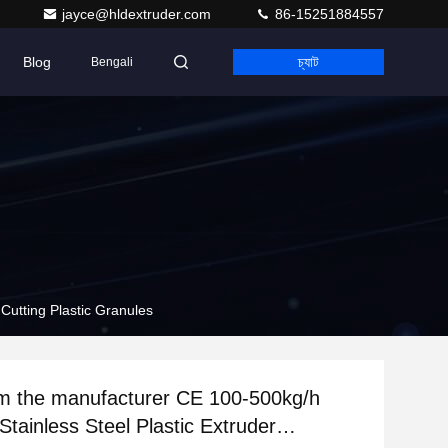
jayce@hldextruder.com
86-15251884557
Blog
চ্যাট
Bengali
 Cutting Plastic Granules
om the manufacturer CE 100-500kg/h
 Stainless Steel Plastic Extruder