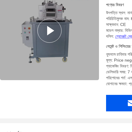
Pelletizer
পণ্যের বিবরণ
উৎপত্তি স্থল: নান
পরিচিতিমুলক নাম
সাক্ষ্যদান: CE
মডেল নম্বার: বিভিন
দলিল:
প্রোডাক্ট ব
পেমেন্ট ও শিপিংয়ের 
ন্যূনতম চাহিদার পর
মূল্য: Price ne
প্যাকেজিং বিবরণ: ফিল
ডেলিভারি সময়: 7 ক
পরিশোধের শর্ত: এল/স
যোগানের ক্ষমতা: প