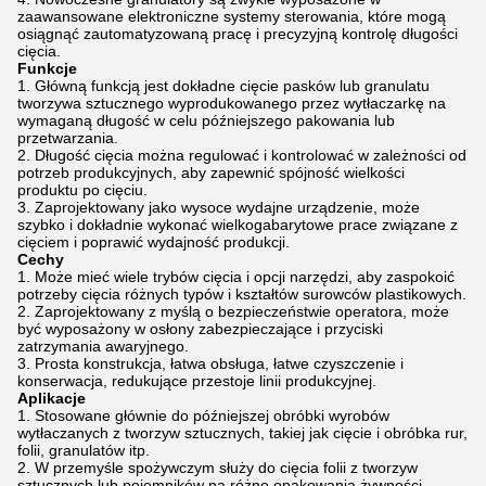
zaawansowane elektroniczne systemy sterowania, które mogą
osiągnąć zautomatyzowaną pracę i precyzyjną kontrolę długości
cięcia.
Funkcje
Główną funkcją jest dokładne cięcie pasków lub granulatu
tworzywa sztucznego wyprodukowanego przez wytłaczarkę na
wymaganą długość w celu późniejszego pakowania lub
przetwarzania.
Długość cięcia można regulować i kontrolować w zależności od
potrzeb produkcyjnych, aby zapewnić spójność wielkości
produktu po cięciu.
Zaprojektowany jako wysoce wydajne urządzenie, może
szybko i dokładnie wykonać wielkogabarytowe prace związane z
cięciem i poprawić wydajność produkcji.
Cechy
Może mieć wiele trybów cięcia i opcji narzędzi, aby zaspokoić
potrzeby cięcia różnych typów i kształtów surowców plastikowych.
Zaprojektowany z myślą o bezpieczeństwie operatora, może
być wyposażony w osłony zabezpieczające i przyciski
zatrzymania awaryjnego.
Prosta konstrukcja, łatwa obsługa, łatwe czyszczenie i
konserwacja, redukujące przestoje linii produkcyjnej.
Aplikacje
Stosowane głównie do późniejszej obróbki wyrobów
wytłaczanych z tworzyw sztucznych, takiej jak cięcie i obróbka rur,
folii, granulatów itp.
W przemyśle spożywczym służy do cięcia folii z tworzyw
sztucznych lub pojemników na różne opakowania żywności.