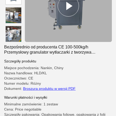
Bezpośrednio od producenta CE 100-500kg/h
Przemysłowy granulator wytłaczarki z tworzywa
sztucznego ze stali nierdzewnej do cięcia granulatów z
Szczegóły produktu
tworzyw sztucznych
Miejsce pochodzenia: Nankin, Chiny
Nazwa handlowa: HLD/KL
Orzecznictwo: CE
Numer modelu: Różny
Dokument:
Broszura produktu w wersji PDF
Warunki płatności i wysyłki
Minimalne zamówienie: 1 zestaw
Cena: Price negotiable
Szczegóły pakowania: Opakowania foliowe, opakowania z folii