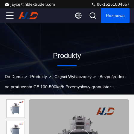
jayce@hldextruder.com
86-15251884557
Rozmowa
Produkty
Do Domu
>
Produkty
>
Części Wytłaczaczy
>
Bezpośrednio
od producenta CE 100-500kg/h Przemysłowy granulator
wytłaczarki z tworzywa sztucznego ze stali nierdzewnej do cięcia
granulatów z tworzyw sztucznych