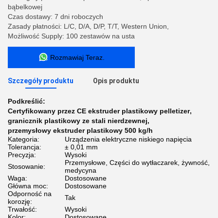
bąbelkowej
Czas dostawy: 7 dni roboczych
Zasady płatności: L/C, D/A, D/P, T/T, Western Union,
Możliwość Supply: 100 zestawów na usta
Rozmawiaj Teraz.
Szczegóły produktu
Opis produktu
Podkreślić:
Certyfikowany przez CE ekstruder plastikowy pelletizer
,
granicznik plastikowy ze stali nierdzewnej
,
przemysłowy ekstruder plastikowy 500 kg/h
Kategoria:
Urządzenia elektryczne niskiego napięcia
Tolerancja:
± 0,01 mm
Precyzja:
Wysoki
Przemysłowe, Części do wytłaczarek, żywność,
Stosowanie:
medycyna
Waga:
Dostosowane
Główna moc:
Dostosowane
Odporność na
Tak
korozję:
Trwałość:
Wysoki
Kolor:
Dostosowane