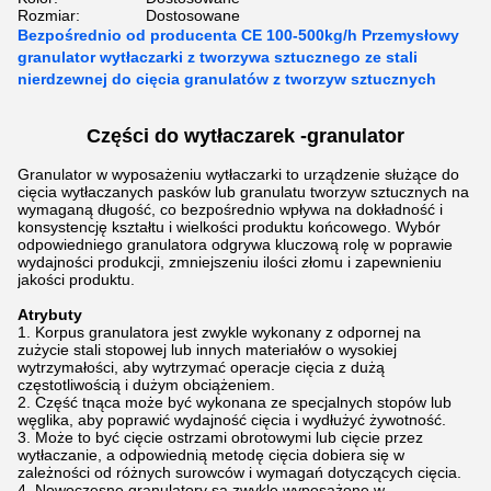
Rozmiar:
Dostosowane
Bezpośrednio od producenta CE 100-500kg/h Przemysłowy
granulator wytłaczarki z tworzywa sztucznego ze stali
nierdzewnej do cięcia granulatów z tworzyw sztucznych
Części do wytłaczarek -
granulator
Granulator w wyposażeniu wytłaczarki to urządzenie służące do
cięcia wytłaczanych pasków lub granulatu tworzyw sztucznych na
wymaganą długość, co bezpośrednio wpływa na dokładność i
konsystencję kształtu i wielkości produktu końcowego. Wybór
odpowiedniego granulatora odgrywa kluczową rolę w poprawie
wydajności produkcji, zmniejszeniu ilości złomu i zapewnieniu
jakości produktu.
Atrybuty
Korpus granulatora jest zwykle wykonany z odpornej na
zużycie stali stopowej lub innych materiałów o wysokiej
wytrzymałości, aby wytrzymać operacje cięcia z dużą
częstotliwością i dużym obciążeniem.
Część tnąca może być wykonana ze specjalnych stopów lub
węglika, aby poprawić wydajność cięcia i wydłużyć żywotność.
Może to być cięcie ostrzami obrotowymi lub cięcie przez
wytłaczanie, a odpowiednią metodę cięcia dobiera się w
zależności od różnych surowców i wymagań dotyczących cięcia.
Nowoczesne granulatory są zwykle wyposażone w