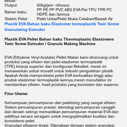
keluar:
Output:
60kg/jam ~khusus
PP PE PP PVC ABS EVA Pet TPU TPR PC
Bahan baku:
HDPE dan lainnya
Sistem Pelet:
Pelet Untai/Pelet Muka Cetakan/Bawah Air
Plastik EVA Bahan baku Elastomer termoplastik Twin Screw
Granulating Extruder
Plastik EVA Pellet Bahan baku Thermoplastic Elastomers
Twin Screw Extruder / Granule Making Machine
EVA (Ethylene Vinyl Acetate) Pellet Maker kami dirancang untuk
produksi yang efisien dari pelet elastomer termoplastik
(TPE).kinerja superior dan konfigurasi fleksibel, mesin ini
menawarkan solusi inovatif untuk industri pengolahan plastik
Apakah Anda memproduksi pelet EVA berkualitas tinggi atau
produk elastomer termoplastik lainnya,mesin manufaktur ini
memberikan efisien, hasil produksi yang konsisten dan superior.
Fitur Utama:
Kemampuan pencampuran dan peletizing yang sangat efisien
Sistem pencampuran presisi: teknologi pencampuran canggih
dan desain sekrup memastikan pencampuran material EVA dan
aditifnya secara seragam untuk mengoptimalkan kualitas dan
konsistensi pelet.
Granulasi efisiensi tinggi: Dilengkapi dengan sistem granulasi