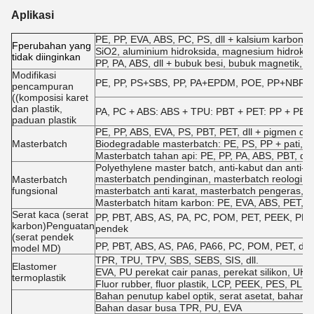
Aplikasi
PE, PP, EVA, ABS, PC, PS, dll + kalsium karbonat
F
perubahan yang
SiO2, aluminium hidroksida, magnesium hidroksid
tidak diinginkan
PP, PA, ABS, dll + bubuk besi, bubuk magnetik, b
Modifikasi
PE, PP, PS+SBS, PP, PA+EPDM, POE, PP+NBR, EVA 
pencampuran
((komposisi karet
dan plastik,
PA, PC + ABS: ABS + TPU: PBT + PET: PP + PE, d
paduan plastik
PE, PP, ABS, EVA, PS, PBT, PET, dll + pigmen dan 
Masterbatch
Biodegradable masterbatch: PE, PS, PP + pati, dll
Masterbatch tahan api: PE, PP, PA, ABS, PBT, dll +
Polyethylene master batch, anti-kabut dan anti-p
masterbatch pendinginan, masterbatch reologi di
Masterbatch
fungsional
masterbatch anti karat, masterbatch pengeras, ma
Masterbatch hitam karbon: PE, EVA, ABS, PET, dl
Serat kaca (serat
PP, PBT, ABS, AS, PA, PC, POM, PET, PEEK, PPO, 
karbon)Penguatan
pendek
(serat pendek
PP, PBT, ABS, AS, PA6, PA66, PC, POM, PET, dll 
model MD)
TPR, TPU, TPV, SBS, SEBS, SIS, dll.
Elastomer
EVA, PU perekat cair panas, perekat silikon, U
termoplastik
Fluor rubber, fluor plastik, LCP, PEEK, PES, PL, P
Bahan penutup kabel optik, serat asetat, bahan fil
Bahan dasar busa TPR, PU, EVA