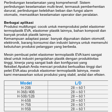
Perlindungan keselamatan yang komprehensif: Sistem
perlindungan keselamatan multi-level, termasuk pemberhentian
darurat, perlindungan kelebihan beban dan fungsi alarm
otomatis, memastikan keselamatan operator dan peralatan.
Berbagai aplikasi
Produksi multifungsi: cocok untuk memproduksi pelet elastomer
termoplastik EVA, elastomer plastik lainnya, bahan komposit dan
banyak produk plastik lainnya.
Kemampuan adaptasi pasar: banyak digunakan dalam otomotif,
elektronik, barang konsumsi dan industri lainnya untuk memenuhi
kebutuhan produksi pelanggan yang berbeda.
Mesin pembuat pelet elastomer termoplastik EVA kami sangat
ideal untuk industri pengolahan plastik dengan produktivitas
tinggi, kinerja yang sangat baik dan konfigurasi yang
fleksibel.Apakah Anda mencari produksi berkualitas tinggi dari
pelet EVA atau produk elastomer termoplastik lainnya, mesin
kami menawarkan solusi produksi yang stabil, andal dan efisien.
Model
L/D
H-20B
28 ~ 60:1
H-36B/40B
28 ~ 60:1
H-50B/52B
28 ~ 60:1
H-65B
28 ~ 60:1
H-75B
28 ~ 60:1
H-95B
28 ~ 60:1