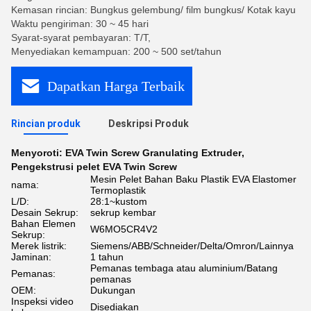
Kemasan rincian: Bungkus gelembung/ film bungkus/ Kotak kayu
Waktu pengiriman: 30 ~ 45 hari
Syarat-syarat pembayaran: T/T,
Menyediakan kemampuan: 200 ~ 500 set/tahun
Dapatkan Harga Terbaik
Rincian produk
Deskripsi Produk
Menyoroti:
EVA Twin Screw Granulating Extruder
,
Pengekstrusi pelet EVA Twin Screw
Mesin Pelet Bahan Baku Plastik EVA Elastomer
nama:
Termoplastik
L/D:
28:1~kustom
Desain Sekrup:
sekrup kembar
Bahan Elemen
W6MO5CR4V2
Sekrup:
Merek listrik:
Siemens/ABB/Schneider/Delta/Omron/Lainnya
Jaminan:
1 tahun
Pemanas tembaga atau aluminium/Batang
Pemanas:
pemanas
OEM:
Dukungan
Inspeksi video
Disediakan