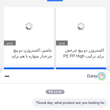
ویدیو
ویدیو
اکستروژر دو پیچ چرخش
ماشین اکستروژن دو پیچ
برای ترکیب PE PP High
چرخدار متوازه با هم برای
Filler Masterbatches
ترکیب پلیمر پلاستیکی
بهترین قیمت رو بدست
بهترین قیمت رو بدست
Daisy
بیار
بیار
12:19 PM
Good day, what product are you looking for?
Nanjing Henglande Machinery Technology Co.,