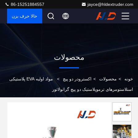
86-15251884557
jayce@hldextruder.com
حالا حرف بزن
محصولات
خونه
>
محصولات
>
اکسترودر دو پیچ
>
مواد اولیه EVA پلاستیکی
استلاستومرهای ترموپلاستیک دو پیچ گرانولاتور