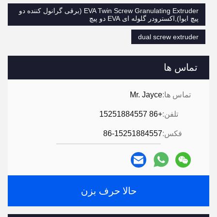
EVA Twin Screw Granulating Extruder (برقی گرانول کننده دو
پیچ ایوا),اکسترودر گلوله ای EVA دو پیچ
dual screw extruder
تماس ها
تماس ها:
Mr. Jayce
تلفن:
+86 15251884557
فکس:
86-15251884557
حالا حرف بزن