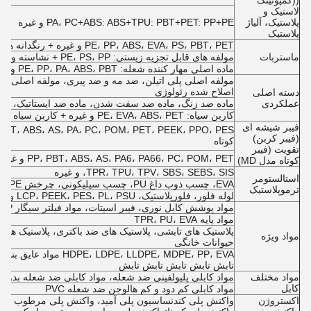
((کمپونینگ
لاستیک و
پلاستیک، آلیاژ
PA، PC+ABS: ABS+TPU: PBT+PET: PP+PE و غیره
پلاستیک
PE، PP، ABS، EVA، PS، PBT، PET و غیره + رنگدانه ها و سایر افزودنی ها
ماستربات
مولفه های قابل تجزیه زیستی: PE، PS، PP + نشاسته و غیره
ماده اصلی مهار کننده شعله: PE، PP، PA، ABS، PBT و غیره + مهار کننده شعله و سایر افزودنی ها
مولفه اصلی پلی اتیلن، ضد مه و ضد پیری، مولفه اصلی عای
اصلاح شده رئولوژی
دسته اصلی
عملکردی
ماده ضد زنگ، ماده ضد سفت شدن، ماده ضد ایستاتیک، ماد
کاربن سیاه: PE، EVA، ABS، PET و غیره + کاربن سیاه
فیبر شیشه ای
(فیبر کربن)
کوتاه
تقویت (فیبر
PP، PBT، ABS، AS، PA6، PA66، PC، POM، PET و غیره + فیبر کربن بلند یا فیبر کربن کوتاه
کوتاه مدل MD)
TPR، TPU، TPV، SBS، SEBS، SIS، و غیره
استالستومر
EVA، چسب ذوب داغ PU، چسب سیلیکونی، چرخش UHMWPE
ترموپلاستیک
لوله فلور، فلورپلاستیک، LCP، PEEK، PES، PL، PSU و غیره
مواد پوشش کابل نوری، فیبر اسیتات، مواد فیلتر سیگار PP، پلاستیک رسانا
مواد پایه TPR، PU، EVA
مواد ویژه
حیوانات خانگی
، LLDPE، MDPE، PP، EVA
تابش تابش تابش تابش تابش
مواد مختلف
مواد کابلی پلیولفینی ضد شعله، مواد کابلی ضد شعله بدون 
کابل
مواد کابلی کم دود و کم هالوجن ضد شعله PVC
اکستروژن
واکنش پلی کندنساسیون پلی آمید، واکنش پلی مرطوب شدن 