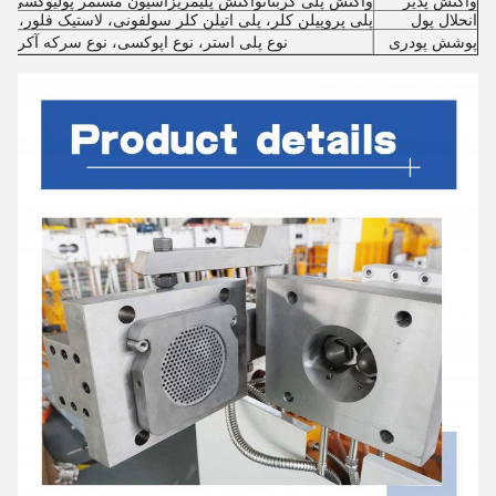
واکنش پذیر
واکنش پلی کربناتواکنش پلیمریزاسیون مستمر پولیوکسی متیلن
انحلال پول
پلی پروپیلن کلر، پلی اتیلن کلر سولفونی، لاستیک فلور، لاستیک بوتادین،  SEBS، SIS
پوشش پودری
نوع پلی استر، نوع اپوکسی، نوع سرکه آکریلیک