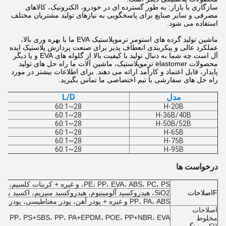
سازگاری با بازار: به طور گسترده ای در خودرو، الکترونیک، کالاهای
مصرفی و سایر صنایع برای پاسخگویی به نیازهای تولید مشتریان مختلف
استفاده می شود.
ماشین تولید گرده های استومر ترموپلاستیک EVA ما با بهره وری بالا،
عملکرد عالی و پیکربندی انعطاف پذیر برای صنعت پردازش پلاستیک ایده
آل است.چه شما به دنبال تولید با کیفیت بالا از گلوله های EVA و یا دیگر
محصولات elastomer ترموپلاستیک، ماشین آلات ما راه حل های تولید
پایدار، قابل اعتماد و کارآمد ارائه می دهند. برای اطلاعات بیشتر در مورد
راه حل های سفارشی با تیم اختصاصی ما تماس بگیرید.
مدل
L/D
28~60:1
H-20B
28~60:1
H-36B/40B
28~60:1
H-50B/52B
28~60:1
H-65B
28~60:1
H-75B
28~60:1
H-95B
درخواست ها
PE، PP، EVA، ABS، PC، PS، و غیره + کربنات کلسیم، تالک، دانه های شیشه ای،
F
اصلاحات
SiO2، هیدروکسید آلومینیوم، هیدروکسید منیزیم، اکسید بروکات، اسید گوگرد
PP، PA، ABS و غیره + پودر آهن، پودر مغناطیسی، پودر آلومینیوم، سیم فولاد ضد زنگ، پودر سرامیکی
اصلاحات
PE، PP، PS+SBS، PP، PA+EPDM، POE، PP+NBR، EVA + لاستیک سیلیکون و غیر
مخلوط