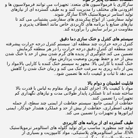
سازگاری با فرمولاسیون های متعدد: تجهیزات می توانند فرمولاسیون ها و
افزودنی های مختلف را مدیریت کنند و به طیف گسترده ای از نیازهای
تولید استامر ترموپلاستیک EVA سازگار شوند.
تولید سفارشی: از انواع پیکربندی های سفارشی پشتیبانی می کند تا
نیازهای صنایع یا برنامه های کاربردی خاص مانند انعطاف پذیری و
مقاومت در برابر سایش را برآورده کند.
سیستم های کنترل و خنک سازی دما دقیق
کنترل درجه حرارت چند منطقه ای: سیستم کنترل درجه حرارت پیشرفته
چند منطقه ای کنترل دقیق درجه حرارت را در هر منطقه گرمایش
تضمین می کند.جلوگیری از پدیده های گرم شدن بیش از حد یا خنک شدن
بیش از حد و حفظ بهترین وضعیت پردازش مواد.
خنک کننده با کارایی بالا: مجهز به سیستم خنک کننده با کارایی بالامواد را
پس از دانه ریزی به سرعت خنک می کند و زمان خنک شدن را کاهش
می دهد تا ثبات و کیفیت دانه ها تضمین شود..
قابلیت اطمینان و دوام بالا
مواد با کیفیت بالا: اجزای کلیدی از مواد مقاوم به لباس با قدرت بالا
ساخته شده اند تا عملکرد پایدار طولانی مدت و نیازهای نگهداری کم
تجهیزات را تضمین کنند.
حفاظت از ایمنی جامع: سیستم حفاظت از ایمنی چند سطح، از جمله
توقف اضطراری، حفاظت از بیش از حد و عملکرد هشدار خودکار، ایمنی
اپراتورها و تجهیزات را تضمین می کند.
طیف گسترده ای از برنامه های کاربردی
تولید چند منظوره: مناسب برای تولید گلوله های استالومر ترموپلاستیک
EVA، سایر استالومرهای پلاستیکی، مواد کامپوزیت و بسیاری از
محصولات پلاستیکی دیگر است.