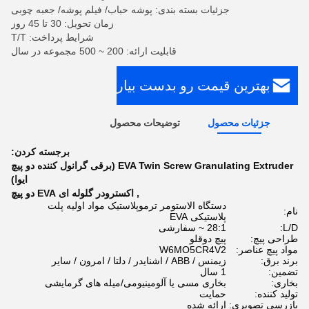
جزئیات بسته بندی: پوشه حباب/ فیلم پوشه/ جعبه چوبی
زمان تحویل: 30 تا 45 روز
شرایط پرداخت: T/T
قابلیت ارائه: 200 ~ 500 مجموعه در سال
بهترین قیمت رو بدست بیار
جزئیات محصول
توضیحات محصول
برجسته کردن:
EVA Twin Screw Granulating Extruder (برقی گرانول کننده دو پیچ
ایوا)
,
اکسترودر گلوله ای EVA دو پیچ
دستگاه الاستومر ترموپلاستیک مواد اولیه پلت
نام:
پلاستیکی EVA
L/D:
28:1 ~ سفارشی
طراحی پیچ:
پیچ دوقلو
مواد پیچ ​​عناصر:
W6MO5CR4V2
برند برق:
زیمنس / ABB / اشنایدر / دلتا / امرون / سایر
تضمین:
1 سال
بخاری:
بخاری مسی یا آلومینیومی/میله های گرمایشی
تولید کننده:
حمایت
بازرسی تصویری:
ارائه شده