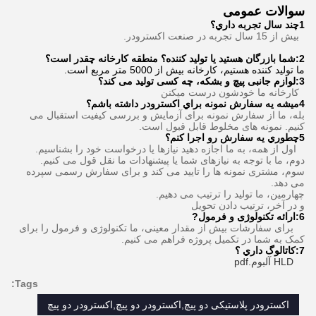
سوالات عمومی
1چند سال تجربه داري؟
بیش از 15 سال تجربه در صنعت اکسترودر.
2:شما بازرگان هستید یا تولید کننده؟ منطقه کارخانه چقدر است؟
ما تولید کننده هستیم، کارخانه بیش از 5000 متر مربع است.
3
:
لوازم جانبی پیچ و بشکه، چه کسی تولید می کند؟
کارخانه ما خودشون درست ميکنن
4ميشه يه سفارش نمونه براي اكسترودر داشته باشم؟
بله، ما از سفارش نمونه برای آزمایش و بررسی کیفیت استقبال می
کنیم. نمونه های مخلوط قابل قبول است.
5چطوري يه سفارش رو اجرا کنم؟
اول از همه، به ما اجازه دهید نیازها یا درخواست خود را بشناسیم.
دوم، ما با توجه به نیازهای شما یا پیشنهادات ما نقل قول می کنیم.
سوم، مشتری نمونه ها را تایید می کند و برای سفارش رسمی سپرده
می دهد.
چهارمین، ما تولید را ترتیب می دهیم.
و در آخر، ترتيب دادن تحویل
6:
ارائه تکنولوژی و فرمول
?
برای سفارشات بیش از مقدار معینی، ما تکنولوژی و فرمول را برای
کمک به شما در تکمیل پروژه فراهم می کنیم.
7:
کاتالوگ داري ؟
HLD آلبوم.pdf
Tags:
اکسترودر پلاستیکی دو پیچ,اکسترودر دو پیچ,اکسترودر دو پیچ