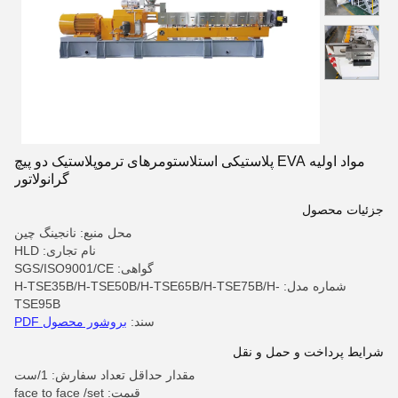
مواد اولیه EVA پلاستیکی استلاستومرهای ترموپلاستیک دو پیچ
گرانولاتور
جزئیات محصول
محل منبع: نانجینگ چین
نام تجاری: HLD
گواهی: SGS/ISO9001/CE
شماره مدل: H-TSE35B/H-TSE50B/H-TSE65B/H-TSE75B/H-
TSE95B
سند:
بروشور محصول PDF
شرایط پرداخت و حمل و نقل
مقدار حداقل تعداد سفارش: 1/ست
قیمت: face to face /set