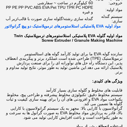
خروجی:
60 کیلوگرم در ساعت ~ سفارشی
PP PE PP PVC ABS EVA Pet TPU TPR PC HDPE
مواد اولیه:
و غیره
سیستم گندله
گندله سازی رشته/گلوله سازی صورت با قالب/زیر آب
سازی:
مواد اولیه EVA پلاستیکی استلاستومرهای ترموپلاستیک دو پیچ گرانولاتور
مواد اولیه گلوله EVA پلاستیکی استلاستومرهای ترموپلاستیک Twin
Screw Extruder / Granule Making Machine
سازنده گوله EVA ما برای تولید کارآمد گوله های استالستومر
ترموپلاستیک (TPE) طراحی شده است.عملکرد برتر و پیکربندی انعطاف
پذیر، این دستگاه راه حل های نوآورانه ای را برای صنعت پردازش
پلاستیک ارائه می دهد.اين ماشين توليد به طور موثر، نتایج تولید مداوم و
برتر.
ویژگی های کلیدی:
قابلیت های مخلوط و گلوله سازی بسیار کارآمد
سیستم مخلوط دقیق: تکنولوژی مخلوط پیشرفته و طراحی پیچ، مخلوط
یکنواخت مواد EVA و افزودنی های آن را برای بهینه سازی کیفیت و ثبات
گلوله ها تضمین می کند.
گرانولاسیون با کارایی بالا: مجهز به یک سیستم گرانولاسیون با کارایی
بالا، قادر به پردازش مواد مخلوط EVA به صورت گرانول ها به سرعت و
به طور یکنواخت است و باعث افزایش کارایی تولید می شود.
استفاده انعطاف پذیر از مواد