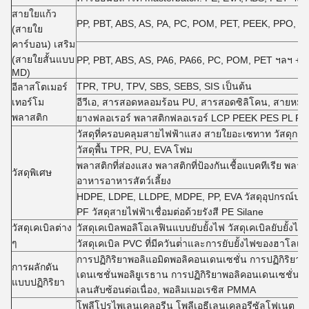
สายใยแก้ว
PP, PBT, ABS, AS, PA, PC, POM, PET, PEEK, PPO, PE
(สายใย
คาร์บอน) เสริม
(สายใยสั้นแบบ
PP, PBT, ABS, AS, PA6, PA66, PC, POM, PET ฯลฯ + 
MD)
TPR, TPU, TPV, SBS, SEBS, SIS เป็นต้น
อีลาสโตเมอร์
เทอร์โม
อีวีเอ, สารสอดหลอมร้อน PU, สารสอดซิลิโคน, สายห
พลาสติก
ยางฟลอเรอร์ พลาสติกฟลอเรอร์ LCP PEEK PES PL P
วัสดุที่ครอบคลุมสายไฟฟ้าแสง สายใยอะเซทาท วัสดุกรองบ
วัสดุพื้น TPR, PU, EVA โฟม
พลาสติกที่ส่องแสง พลาสติกที่ป้องกันเชื้อแบคทีเรีย พลาสติ
วัสดุพิเศษ
อาหารอาหารสัตว์เลี้ยง
HDPE, LDPE, LLDPE, MDPE, PP, EVA วัสดุอุปกรณ์ประกอบ
PF วัสดุสายไฟฟ้าเชื่อมต่อด้วยรังสี PE Silane
วัสดุเคเบิลต่าง
วัสดุเคเบิลพอลิโอเลฟินแบบยับยั้งไฟ วัสดุเคเบิลยับยั้งไฟ
ๆ
วัสดุเคเบิล PVC ที่มีควันต่ําและการยับยั้งไฟของฮาโลเจน
การปฏิกิริยาพอลิแอมิดพอลิคอนเดนเซชั่น การปฏิกิริยาพ
การผลักดัน
เดนเซชั่นพอลิยูเรธาน การปฏิกิริยาพอลิคอนเดนเซชั่นพ
แบบปฏิกิริยา
เลนสับซ้อนต่อเนื่อง, พอลิมเมอเรซิส PMMA
โพลีโปรไพเลนเคลอรีน โพลีเอธีเลนเคลอรีซัลโฟเนต ย