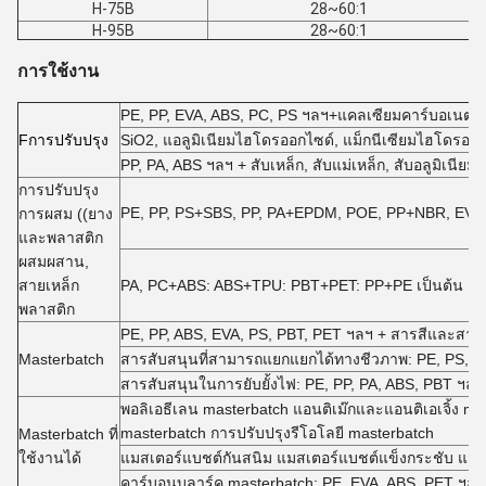
H-75B
28~60:1
H-95B
28~60:1
การใช้งาน
PE, PP, EVA, ABS, PC, PS ฯลฯ+แคลเซียมคาร์บอเนต, ท
F
การปรับปรุง
SiO2, แอลูมิเนียมไฮโดรออกไซด์, แม็กนีเซียมไฮโดรออ
PP, PA, ABS ฯลฯ + สับเหล็ก, สับแม่เหล็ก, สับอลูมิเนีย
การปรับปรุง
PE, PP, PS+SBS, PP, PA+EPDM, POE, PP+NBR, EVA +
การผสม ((ยาง
และพลาสติก
ผสมผสาน,
สายเหล็ก
PA, PC+ABS: ABS+TPU: PBT+PET: PP+PE เป็นต้น
พลาสติก
PE, PP, ABS, EVA, PS, PBT, PET ฯลฯ + สารสีและสารเส
Masterbatch
สารสับสนุนที่สามารถแยกแยกได้ทางชีวภาพ: PE, PS, PP 
สารสับสนุนในการยับยั้งไฟ: PE, PP, PA, ABS, PBT ฯลฯ 
พอลิเอธีเลน masterbatch แอนติเม๊กและแอนติเอเจิ้ง ma
masterbatch การปรับปรุงรีโอโลยี masterbatch
Masterbatch ที่
ใช้งานได้
แมสเตอร์แบชต์กันสนิม แมสเตอร์แบชต์แข็งกระชับ แมส
คาร์บอนบลาร์ค masterbatch: PE, EVA, ABS, PET ฯลฯ