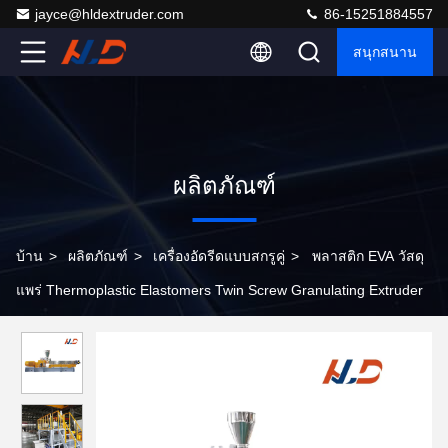
jayce@hldextruder.com
86-15251884557
สนุกสนาน
ผลิตภัณฑ์
บ้าน
>
ผลิตภัณฑ์
>
เครื่องอัดรีดแบบสกรูคู่
>
พลาสติก EVA วัสดุ
แพร่ Thermoplastic Elastomers Twin Screw Granulating Extruder