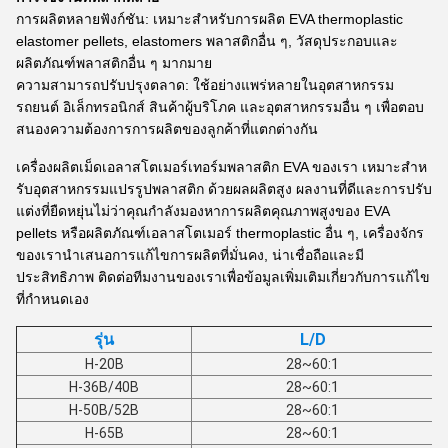
การผลิตหลายฟังก์ชัน: เหมาะสําหรับการผลิต EVA thermoplastic
elastomer pellets, elastomers พลาสติกอื่น ๆ, วัสดุประกอบและ
ผลิตภัณฑ์พลาสติกอื่น ๆ มากมาย
ความสามารถปรับปรุงตลาด: ใช้อย่างแพร่หลายในอุตสาหกรรม
รถยนต์ อิเล็กทรอนิกส์ สินค้าผู้บริโภค และอุตสาหกรรมอื่น ๆ เพื่อตอบ
สนองความต้องการการผลิตของลูกค้าที่แตกต่างกัน
เครื่องผลิตเม็ดเอลาสโตเมอร์เทอร์มพลาสติก EVA ของเรา เหมาะสําห
รับอุตสาหกรรมแปรรูปพลาสติก ด้วยผลผลิตสูง ผลงานที่ดีและการปรับ
แต่งที่ยืดหยุ่นไม่ว่าคุณกําลังมองหาการผลิตคุณภาพสูงของ EVA
pellets หรือผลิตภัณฑ์เอลาสโตเมอร์ thermoplastic อื่น ๆ, เครื่องจักร
ของเรานําเสนอการแก้ไขการผลิตที่มั่นคง, น่าเชื่อถือและมี
ประสิทธิภาพ ติดต่อทีมงานของเราเพื่อข้อมูลเพิ่มเติมเกี่ยวกับการแก้ไข
ที่กําหนดเอง
รุ่น
L/D
H-20B
28~60:1
H-36B/40B
28~60:1
H-50B/52B
28~60:1
H-65B
28~60:1