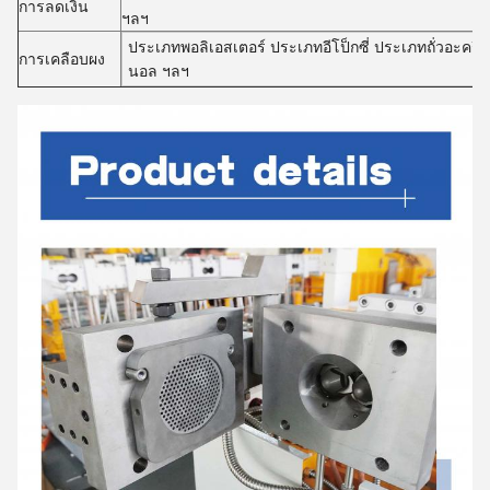
การลดเงิน
ฯลฯ
ประเภทพอลิเอสเตอร์ ประเภทอีโป็กซี่ ประเภทถั่วอะคริล
การเคลือบผง
นอล ฯลฯ