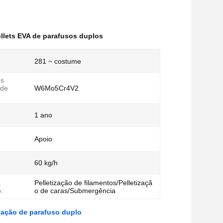
ellets EVA de parafusos duplos
281 ~ costume
os
 de
W6Mo5Cr4V2
1 ano
Apoio
60 kg/h
a
Pelletização de filamentos/Pelletizaçã
:
o de caras/Submergência
lação de parafuso duplo