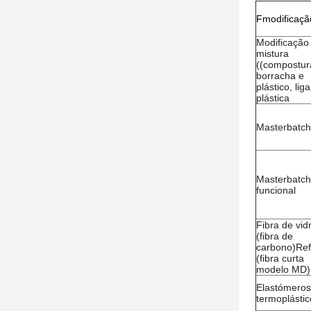
F
modificaçã
Modificação
mistura
((compostur
borracha e
plástico, liga
plástica
Masterbatch
Masterbatch
funcional
Fibra de vid
(fibra de
carbono)Ref
(fibra curta
modelo MD)
Elastómeros
termoplástic