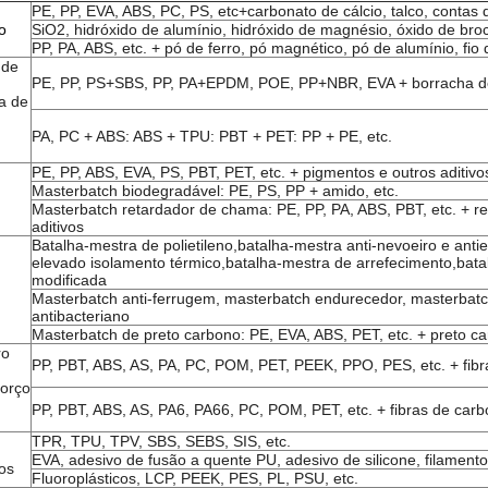
PE, PP, EVA, ABS, PC, PS, etc+carbonato de cálcio, talco, contas d
o
SiO2, hidróxido de alumínio, hidróxido de magnésio, óxido de broc
PP, PA, ABS, etc. + pó de ferro, pó magnético, pó de alumínio, fio
 de
PE, PP, PS+SBS, PP, PA+EPDM, POE, PP+NBR, EVA + borracha de s
a de
PA, PC + ABS: ABS + TPU: PBT + PET: PP + PE, etc.
PE, PP, ABS, EVA, PS, PBT, PET, etc. + pigmentos e outros aditivo
Masterbatch biodegradável: PE, PS, PP + amido, etc.
Masterbatch retardador de chama: PE, PP, PA, ABS, PBT, etc. + r
aditivos
Batalha-mestra de polietileno,batalha-mestra anti-nevoeiro e ant
elevado isolamento térmico,batalha-mestra de arrefecimento,bat
modificada
Masterbatch anti-ferrugem, masterbatch endurecedor, masterbatch
antibacteriano
Masterbatch de preto carbono: PE, EVA, ABS, PET, etc. + preto c
ro
PP, PBT, ABS, AS, PA, PC, POM, PET, PEEK, PPO, PES, etc. + fibr
orço
PP, PBT, ABS, AS, PA6, PA66, PC, POM, PET, etc. + fibras de car
TPR, TPU, TPV, SBS, SEBS, SIS, etc.
EVA, adesivo de fusão a quente PU, adesivo de silicone, filame
os
Fluoroplásticos, LCP, PEEK, PES, PL, PSU, etc.