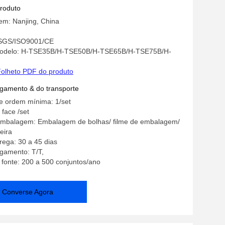
duplo
produto
em: Nanjing, China
: SGS/ISO9001/CE
odelo: H-TSE35B/H-TSE50B/H-TSE65B/H-TSE75B/H-
olheto PDF do produto
gamento & do transporte
e ordem mínima: 1/set
 face /set
embalagem: Embalagem de bolhas/ filme de embalagem/
eira
ega: 30 a 45 dias
gamento: T/T,
 fonte: 200 a 500 conjuntos/ano
Converse Agora