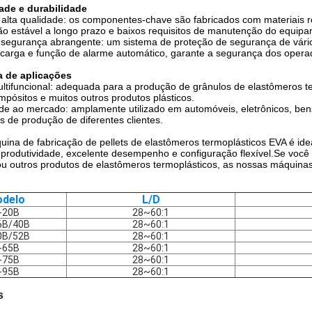
dade e durabilidade
 alta qualidade: os componentes-chave são fabricados com materiais re
o estável a longo prazo e baixos requisitos de manutenção do equipa
 segurança abrangente: um sistema de proteção de segurança de vário
ecarga e função de alarme automático, garante a segurança dos oper
 de aplicações
tifuncional: adequada para a produção de grânulos de elastômeros te
mpósitos e muitos outros produtos plásticos.
de ao mercado: amplamente utilizado em automóveis, eletrônicos, bens
 de produção de diferentes clientes.
ina de fabricação de pellets de elastômeros termoplásticos EVA é ide
produtividade, excelente desempenho e configuração flexível.Se você
ou outros produtos de elastômeros termoplásticos, as nossas máquinas
delo
L/D
-20B
28~60:1
6B/40B
28~60:1
0B/52B
28~60:1
-65B
28~60:1
-75B
28~60:1
-95B
28~60:1
s