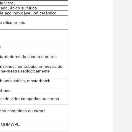
e vidro,
ado, ácido sulfúrico
 de aço inoxidável, pó cerâmico
ilicone, etc.
s
etardadores de chama e outros
ienvelhecimento,batalha-mestra de
alha-mestra reologicamente
 antiestático, masterbatch
arbono
as de vidro compridas ou curtas
bono compridas ou curtas
nto UHMWPE