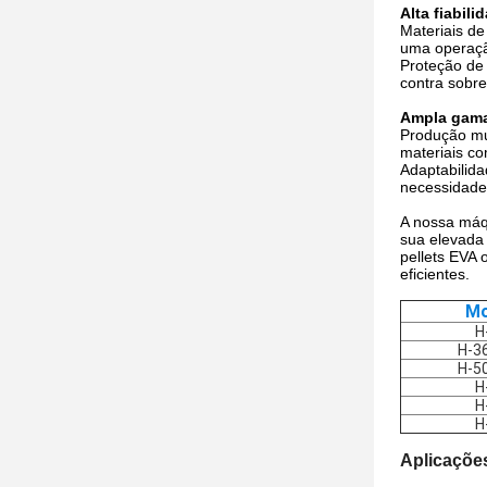
Alta fiabili
Materiais de
uma operaçã
Proteção de
contra sobr
Ampla gama
Produção mul
materiais co
Adaptabilida
necessidades
A nossa máqu
sua elevada 
pellets EVA 
eficientes.
Mo
H
H-3
H-5
H
H
H
Aplicaçõe