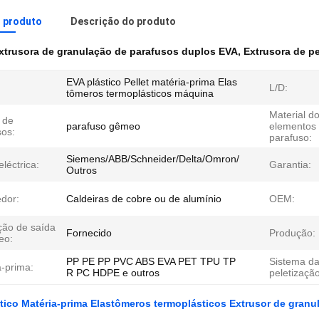
o produto
Descrição do produto
xtrusora de granulação de parafusos duplos EVA
,
Extrusora de p
EVA plástico Pellet matéria-prima Elas
L/D:
tômeros termoplásticos máquina
Material d
 de
parafuso gêmeo
elementos
sos:
parafuso:
Siemens/ABB/Schneider/Delta/Omron/
léctrica:
Garantia:
Outros
dor:
Caldeiras de cobre ou de alumínio
OEM:
ção de saída
Fornecido
Produção:
eo:
PP PE PP PVC ABS EVA PET TPU TP
Sistema d
a-prima:
R PC HDPE e outros
peletização
tico Matéria-prima Elastômeros termoplásticos Extrusor de granu