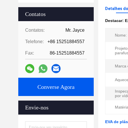
Detalhes d
Contatos
Destacar:
E
Contatos:
Mr. Jayce
Nome:
Telefone:
+86 15251884557
Projeto
Fax:
86-15251884557
parafu
Marca e
Aquece
Converse Agora
Inspec
por víd
Envie-nos
Matéri
EVA de plás