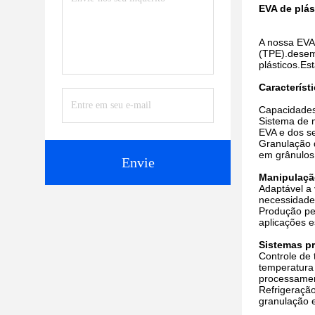
EVA de plás
A nossa EVA 
(TPE).desemp
plásticos.Es
Característi
Capacidades 
Sistema de m
EVA e dos se
Granulação d
em grânulos
Envie
Manipulação
Adaptável a
necessidade
Produção pe
aplicações e
Sistemas pr
Controle de 
temperatura
processamen
Refrigeração
granulação e