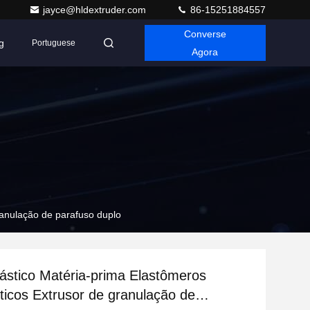
jayce@hldextruder.com
86-15251884557
Converse
g
Portuguese
Agora
ranulação de parafuso duplo
ástico Matéria-prima Elastômeros
ticos Extrusor de granulação de