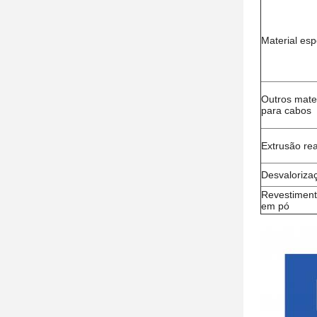
Material esp
Outros mater
para cabos
Extrusão rea
Desvaloriza
Revestimen
em pó