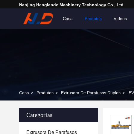
Nanjing Henglande Machinery Technology Co., Ltd.
Casa
Produtos
Vídeos
Casa
>
Produtos
>
Extrusora De Parafusos Duplos
>
EV
Categorias
Extrusora De Parafusos