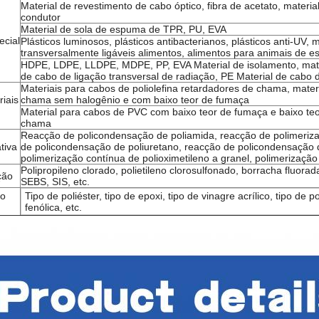
Material de revestimento de cabo óptico, fibra de acetato, material 
condutor
Material de sola de espuma de TPR, PU, EVA
ecial
Plásticos luminosos, plásticos antibacterianos, plásticos anti-UV, 
transversalmente ligáveis alimentos, alimentos para animais de e
HDPE, LDPE, LLDPE, MDPE, PP, EVA Material de isolamento, mater
de cabo de ligação transversal de radiação, PE Material de cabo d
Materiais para cabos de poliolefina retardadores de chama, mater
iais
chama sem halogênio e com baixo teor de fumaça
Material para cabos de PVC com baixo teor de fumaça e baixo teo
chama
Reacção de policondensação de poliamida, reacção de polimerizaç
tiva
de policondensação de poliuretano, reacção de policondensação
polimerização contínua de polioximetileno a granel, polimerizaç
Polipropileno clorado, polietileno clorosulfonado, borracha fluor
ção
SEBS, SIS, etc.
to
Tipo de poliéster, tipo de epoxi, tipo de vinagre acrílico, tipo de p
fenólica, etc.