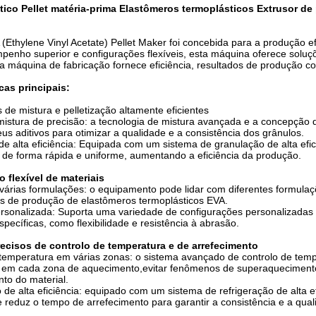
tico Pellet matéria-prima Elastômeros termoplásticos Extrusor de
(Ethylene Vinyl Acetate) Pellet Maker foi concebida para a produção ef
enho superior e configurações flexíveis, esta máquina oferece soluç
ta máquina de fabricação fornece eficiência, resultados de produção co
cas principais:
de mistura e pelletização altamente eficientes
istura de precisão: a tecnologia de mistura avançada e a concepção 
us aditivos para otimizar a qualidade e a consistência dos grânulos.
e alta eficiência: Equipada com um sistema de granulação de alta efic
 de forma rápida e uniforme, aumentando a eficiência da produção.
 flexível de materiais
 várias formulações: o equipamento pode lidar com diferentes formul
s de produção de elastômeros termoplásticos EVA.
rsonalizada: Suporta uma variedade de configurações personalizadas 
specíficas, como flexibilidade e resistência à abrasão.
ecisos de controlo de temperatura e de arrefecimento
temperatura em várias zonas: o sistema avançado de controlo de temp
 em cada zona de aquecimento,evitar fenômenos de superaquecimento
to do material.
 de alta eficiência: equipado com um sistema de refrigeração de alta e
 reduz o tempo de arrefecimento para garantir a consistência e a qual