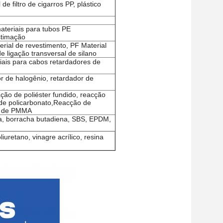
de filtro de cigarros PP, plástico
materiais para tubos PE
stimação
ial de revestimento, PF Material
e ligação transversal de silano
iais para cabos retardadores de
r de halogênio, retardador de
ão de poliéster fundido, reacção
 de policarbonato,Reacção de
ão de PMMA
ada, borracha butadiena, SBS, EPDM,
oliuretano, vinagre acrílico, resina