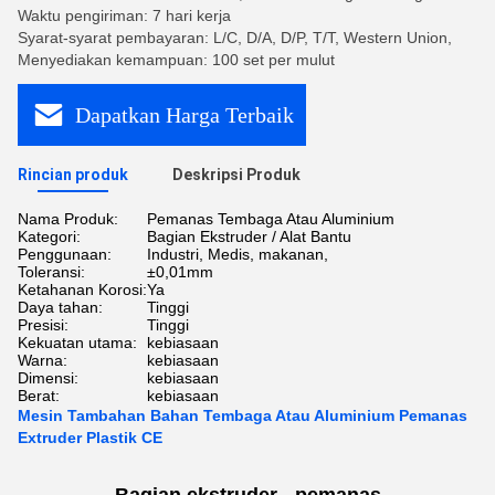
Waktu pengiriman: 7 hari kerja
Syarat-syarat pembayaran: L/C, D/A, D/P, T/T, Western Union,
Menyediakan kemampuan: 100 set per mulut
Dapatkan Harga Terbaik
Rincian produk
Deskripsi Produk
Nama Produk:
Pemanas Tembaga Atau Aluminium
Kategori:
Bagian Ekstruder / Alat Bantu
Penggunaan:
Industri, Medis, makanan,
Toleransi:
±0,01mm
Ketahanan Korosi:
Ya
Daya tahan:
Tinggi
Presisi:
Tinggi
Kekuatan utama:
kebiasaan
Warna:
kebiasaan
Dimensi:
kebiasaan
Berat:
kebiasaan
Mesin Tambahan Bahan Tembaga Atau Aluminium Pemanas
Extruder Plastik CE