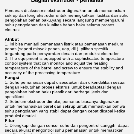
Bagian ekstruder - pemanas
Pemanas di aksesoris ekstruder digunakan untuk memanaskan
sekrup dan tong ekstruder untuk meningkatkan fluiditas dan suhu
pengolahan bahan baku,yang secara langsung mempengaruhi
suhu pengolahan dan kualitas bahan baku selama proses
ekstrusi.
Atribut
Ini bisa menjadi pemanasan listrik atau pemanasan medium
panas (seperti minyak panas, uap, dll.), pilihan spesifik
tergantung pada persyaratan desain dan produksi ekstruder.
The equipment is equipped with a sophisticated temperature
control system that can monitor and adjust the heating
temperature of the barrel and screw to ensure the stability and
accuracy of the processing temperature.
Fungsi
Suhu pemanasan dapat disesuaikan dan dikendalikan sesuai
dengan kebutuhan proses ekstrusi untuk beradaptasi dengan
pengolahan bahan baku plastik dari berbagai jenis dan
spesifikasi.
Sebelum ekstruder dimulai, pemanas biasanya digunakan
untuk memanaskan barel dan sekrup untuk memastikan bahwa
suhu pengolahan yang stabil dapat dengan cepat dicapai ketika
produksi dimulai.
Fitur
Dilengkapi dengan sensor suhu dan pengontrol canggih, dapat
secara akurat mengontrol suhu pemanasan untuk memastikan