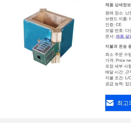
제품 상세정보
원래 장소: 난
브랜드 이름: H
인증: CE
모델 번호: 다
문서:
제품 설
지불과 운송 
최소 주문 수량
가격: Price ne
포장 세부 사항
배달 시간: 근
지불 조건: L/C,
공급 능력: 입
최고