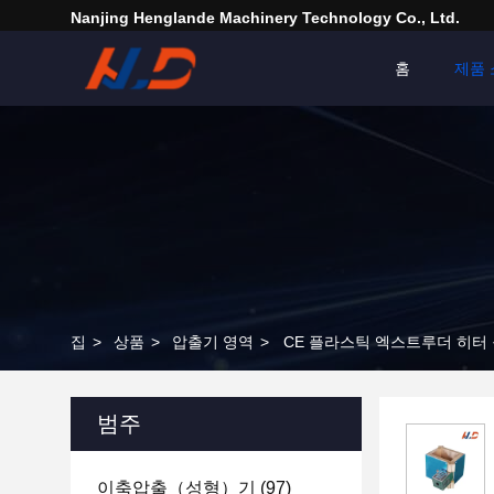
Nanjing Henglande Machinery Technology Co., Ltd.
홈
제품 
집
>
상품
>
압출기 영역
>
CE 플라스틱 엑스트루더 히터
범주
이축압출（성형）기
(97)