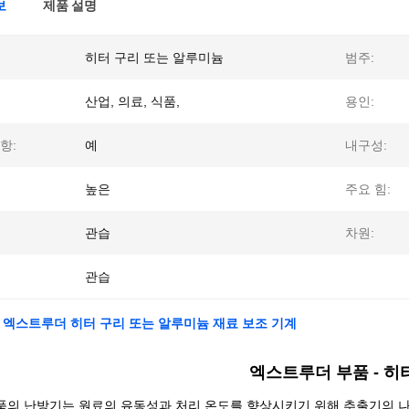
보
제품 설명
히터 구리 또는 알루미늄
범주:
산업, 의료, 식품,
용인:
항:
예
내구성:
높은
주요 힘:
관습
차원:
관습
 엑스트루더 히터 구리 또는 알루미늄 재료 보조 기계
엑스트루더 부품 - 히
품의 난방기는 원료의 유동성과 처리 온도를 향상시키기 위해 추출기의 나