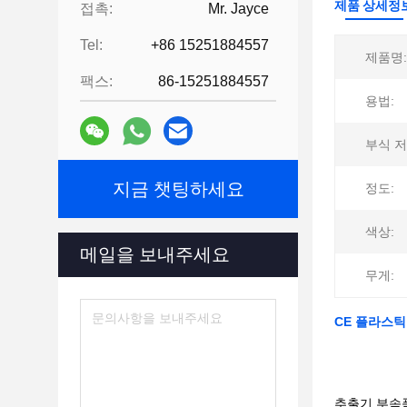
제품 상세정
접촉:
Mr. Jayce
Tel:
+86 15251884557
제품명:
팩스:
86-15251884557
용법:
부식 저
지금 챗팅하세요
정도:
색상:
메일을 보내주세요
무게:
CE 플라스틱
추출기 부속