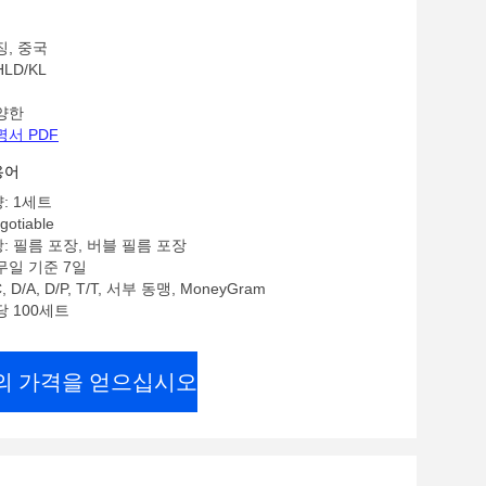
징, 중국
LD/KL
양한
명서 PDF
용어
: 1세트
gotiable
: 필름 포장, 버블 필름 포장
무일 기준 7일
 D/A, D/P, T/T, 서부 동맹, MoneyGram
당 100세트
의 가격을 얻으십시오