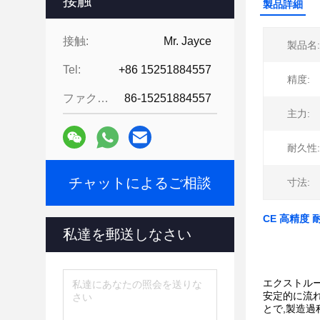
接触
製品詳細
接触:
Mr. Jayce
製品名:
Tel:
+86 15251884557
精度:
ファクシミリ:
86-15251884557
主力:
耐久性:
チャットによるご相談
寸法:
CE 高精度
私達を郵送しなさい
エクストル
安定的に流れ
とで,製造