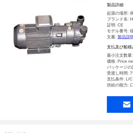
製品詳細
起源の場所: 
ブランド名: HL
証明: CE
モデル番号: 
文書:
製品説明
支払及び船積
最小注文数量:
価格: Price ne
パッケージの詳
受渡し時間: 
支払条件: L
供給の能力: 