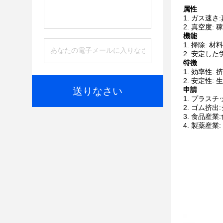
属性
ガス速さ:
真空度:
機能
掃除: 
安定した
特徴
効率性:
安定性:
送りなさい
申請
プラスチ
ゴム挤出
食品産業
製薬産業