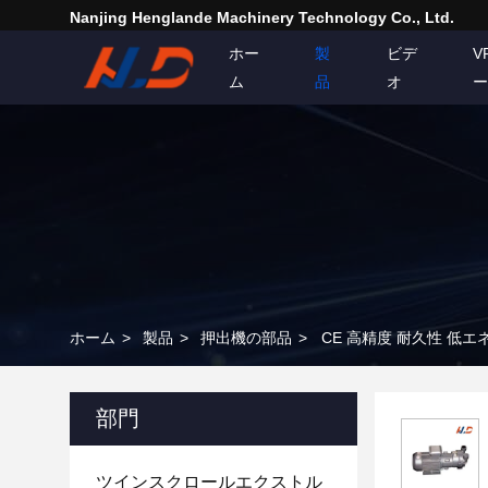
Nanjing Henglande Machinery Technology Co., Ltd.
ホー
製
ビデ
V
ム
品
オ
ー
ホーム
>
製品
>
押出機の部品
>
CE 高精度 耐久性 
部門
ツインスクロールエクストル