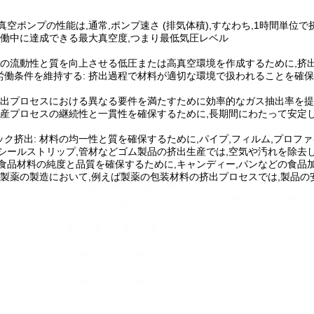
真空ポンプの性能は,通常,ポンプ速さ (排気体積),すなわち,1時間単
 稼働中に達成できる最大真空度,つまり最低気圧レベル
材料の流動性と質を向上させる低圧または高真空環境を作成するために,挤
労働条件を維持する: 挤出過程で材料が適切な環境で扱われることを確保
 挤出プロセスにおける異なる要件を満たすために効率的なガス抽出率を提
 生産プロセスの継続性と一貫性を確保するために,長期間にわたって安定
ック挤出: 材料の均一性と質を確保するために,パイプ,フィルム,プロフ
:シールストリップ,管材などゴム製品の挤出生産では,空気や汚れを除去
:食品材料の純度と品質を確保するために,キャンディー,パンなどの食品
: 製薬の製造において,例えば製薬の包装材料の挤出プロセスでは,製品の