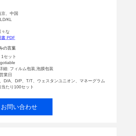
南京、中国
D/KL
様々な
書 PDF
みの言葉
 1セット
gotiable
細: フィルム包装,泡膜包装
7営業日
/C、D/A、D/P、T/T、ウェスタンユニオン、マネーグラム
口当たり100セット
お問い合わせ