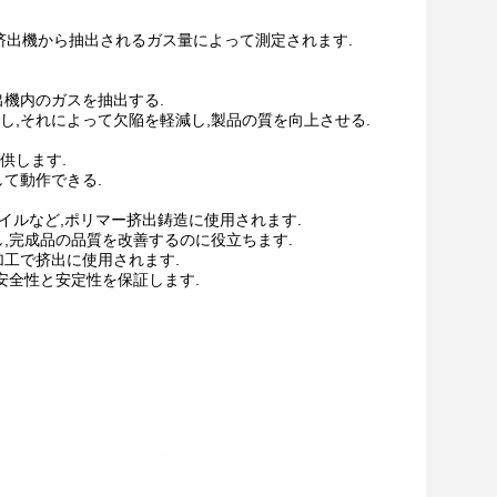
位で挤出機から抽出されるガス量によって測定されます.
出機内のガスを抽出する.
し,それによって欠陥を軽減し,製品の質を向上させる.
供します.
して動作できる.
ァイルなど,ポリマー挤出鋳造に使用されます.
し,完成品の品質を改善するのに役立ちます.
加工で挤出に使用されます.
安全性と安定性を保証します.