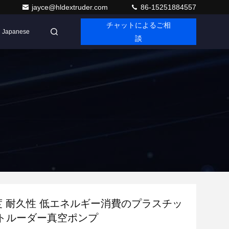
jayce@hldextruder.com
86-15251884557
チャットによるご相
Japanese
談
精度 耐久性 低エネルギー消費のプラスチッ
トルーダー真空ポンプ