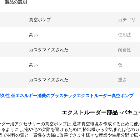
製品の説明
真空ポンプ
カテゴリ:
高い
使用法:
カスタマイズされた
耐食性:
高い
色:
カスタマイズされた
重さ:
 耐久性 低エネルギー消費のプラスチックエクストルーダー真空ポンプ
エクストルーダー部品 -
バキュ
ーダー用アクセサリーの真空ポンプは,通常真空環境を作成するために使用
るようにし,泡や他の欠陥を避けるために,挤出機から空気または他のガ
過程で材料の質と一貫性を大幅に改善できます様々な産業や生産分野で広