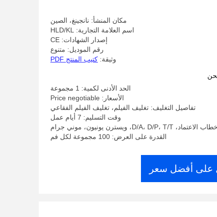
مكان المنشأ: نانجينغ، الصين
اسم العلامة التجارية: HLD/KL
إصدار الشهادات: CE
رقم الموديل: متنوع
وثيقة:
كتيب المنتج PDF
حن
الحد الأدنى لكمية: 1 مجموعة
الأسعار: Price negotiable
تفاصيل التغليف: تغليف الفيلم، تغليف الفيلم الفقاعي
وقت التسليم: 7 أيام عمل
D/A، D/P، ويسترن يونيون، موني جرام
القدرة على العرض: 100 مجموعة لكل فم
على أفضل سعر