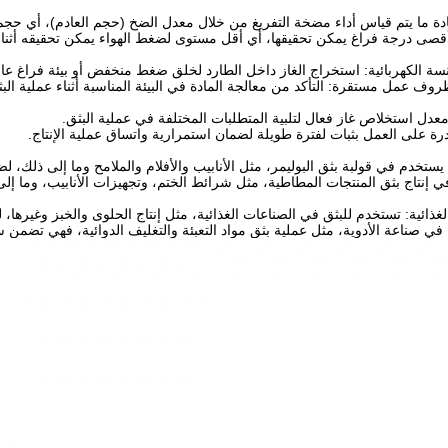
ادة ما يتم قياس أداء مضخة التفريغ من خلال معدل الضخ (حجم العادم)، أي حجم
أقصى درجة فراغ يمكن تحقيقها، أي أقل مستوى لضغط الهواء يمكن تحقيقه أثناء
سة الكهربائية: استخراج الغاز داخل الطارد لخلق ضغط منخفض أو بيئة فراغ عالي
ف عمل مستقرة: التأكد من معالجة المادة في البيئة المناسبة أثناء عملية البث
معدل استخلاص غاز فعال لتلبية المتطلبات المختلفة في عملية البثق.
درة على العمل بثبات لفترة طويلة لضمان استمرارية واتساق عملية الإنتاج.
 يستخدم في قولبة بثق البوليمر، مثل الأنابيب والأفلام والملامح وما إلى ذلك، ل
ي إنتاج بثق المنتجات المطاطية، مثل شرائط الختم، وتجهيزات الأنابيب، وما إل
لغذائية: تستخدم للبثق في الصناعات الغذائية، مثل إنتاج الحلوى والخبز وغيرها، ل
 في صناعة الأدوية، مثل عملية بثق مواد التعبئة والتغليف الدوائية، فهي تضمن 