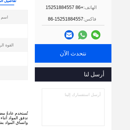
تفاصيل الم
الهاتف:
+86 15251884557
اسم ا
فاكس:
86-15251884557
القوة الر
نتحدث الآن
أرسل لنا
تُستخدم عادةً مض
تدفق المواد أثنا
واتساق المواد بش