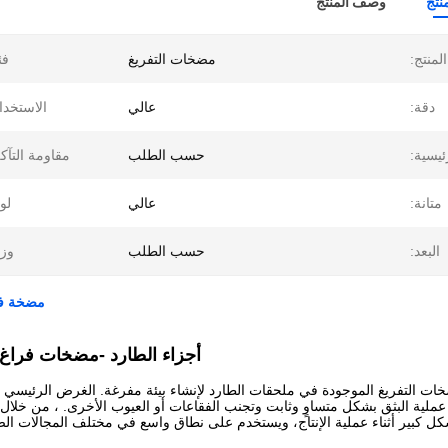
نتج
وصف المنتج
لمنتج:
مضخات التفريغ
فئ
دقة:
عالي
الاستخدا
ئيسية:
حسب الطلب
مقاومة التآك
متانة:
عالي
لو
البعد:
حسب الطلب
وز
مضخة فر
أجزاء الطارد -
مضخات فراغ
خات التفريغ الموجودة في ملحقات الطارد لإنشاء بيئة مفرغة. الغرض الرئيسي ه
ء عملية البثق بشكل متساوٍ وثابت وتجنب الفقاعات أو العيوب الأخرى. ، من خلال
كل كبير أثناء عملية الإنتاج، ويستخدم على نطاق واسع في مختلف المجالات الصنا