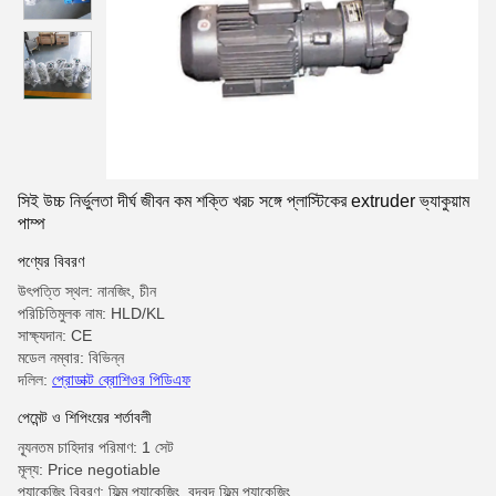
সিই উচ্চ নির্ভুলতা দীর্ঘ জীবন কম শক্তি খরচ সঙ্গে প্লাস্টিকের extruder ভ্যাকুয়াম
পাম্প
পণ্যের বিবরণ
উৎপত্তি স্থল: নানজিং, চীন
পরিচিতিমুলক নাম: HLD/KL
সাক্ষ্যদান: CE
মডেল নম্বার: বিভিন্ন
দলিল:
প্রোডাক্ট ব্রোশিওর পিডিএফ
পেমেন্ট ও শিপিংয়ের শর্তাবলী
ন্যূনতম চাহিদার পরিমাণ: 1 সেট
মূল্য: Price negotiable
প্যাকেজিং বিবরণ: ফিল্ম প্যাকেজিং, বুদ্বুদ ফিল্ম প্যাকেজিং