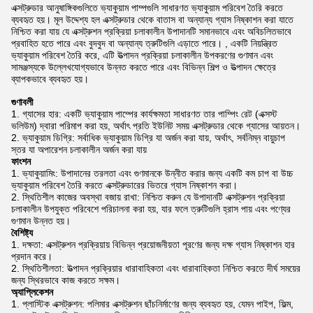
এক্সট্রুডার আনুষাঙ্গিকগুলিতে ভ্যাকুয়াম পাম্পগুলি সাধারণত ভ্যাকুয়াম পরিবেশ তৈরি করতে
ব্যবহৃত হয়। মূল উদ্দেশ্য হল এক্সট্রুডার থেকে বাতাস বা অন্যান্য গ্যাস নিষ্কাশন করা যাতে
নিশ্চিত করা যায় যে এক্সট্রুশন প্রক্রিয়া চলাকালীন উপাদানটি সমানভাবে এবং অবিচলিতভাবে
প্রবাহিত হতে পারে এবং বুদবুদ বা অন্যান্য ত্রুটিগুলি এড়াতে পারে। , একটি নিয়ন্ত্রিত
ভ্যাকুয়াম পরিবেশ তৈরি করে, এটি উত্পাদন প্রক্রিয়া চলাকালীন উপকরণের গুণমান এবং
সামঞ্জস্যকে উল্লেখযোগ্যভাবে উন্নত করতে পারে এবং বিভিন্ন শিল্প ও উত্পাদন ক্ষেত্রে
ব্যাপকভাবে ব্যবহৃত হয়।
গুণাবলী
গ্যাসের হার: একটি ভ্যাকুয়াম পাম্পের কার্যক্ষমতা সাধারণত তার পাম্পিং রেট (এক্সস্ট
ভলিউম) দ্বারা পরিমাপ করা হয়, অর্থাৎ প্রতি ইউনিট সময় এক্সট্রুডার থেকে গ্যাসের আয়তন।
ভ্যাকুয়াম ডিগ্রি: সর্বাধিক ভ্যাকুয়াম ডিগ্রি যা অর্জন করা যায়, অর্থাৎ, সর্বনিম্ন বায়ুচাপ
স্তর যা অপারেশন চলাকালীন অর্জন করা যায়
ফাংশন
ভ্যাকুয়ামিং: উপাদানের তরলতা এবং গুণমানকে উন্নীত করার জন্য একটি কম চাপ বা উচ্চ
ভ্যাকুয়াম পরিবেশ তৈরি করতে এক্সট্রুডারের ভিতরে গ্যাস নিষ্কাশন করা।
স্থিতিশীল কাজের অবস্থা বজায় রাখা: নিশ্চিত করুন যে উপাদানটি এক্সট্রুশন প্রক্রিয়া
চলাকালীন উপযুক্ত পরিবেশে পরিচালনা করা হয়, যার ফলে ত্রুটিগুলি হ্রাস পায় এবং পণ্যের
গুণমান উন্নত হয়।
বৈশিষ্ট্য
দক্ষতা: এক্সট্রুশন প্রক্রিয়ায় বিভিন্ন প্রয়োজনীয়তা পূরণের জন্য দক্ষ গ্যাস নিষ্কাশন হার
প্রদান করে।
স্থিতিশীলতা: উত্পাদন প্রক্রিয়ার ধারাবাহিকতা এবং ধারাবাহিকতা নিশ্চিত করতে দীর্ঘ সময়ের
জন্য স্থিরভাবে কাজ করতে সক্ষম।
অ্যাপ্লিকেশন
প্লাস্টিক এক্সট্রুশন: পলিমার এক্সট্রুশন ছাঁচনির্মাণের জন্য ব্যবহৃত হয়, যেমন পাইপ, ফিল্ম,