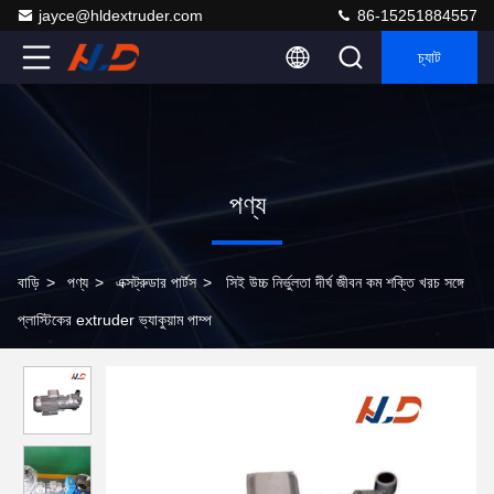
jayce@hldextruder.com
86-15251884557
চ্যাট
পণ্য
বাড়ি
>
পণ্য
>
এক্সট্রুডার পার্টস
>
সিই উচ্চ নির্ভুলতা দীর্ঘ জীবন কম শক্তি খরচ সঙ্গে
প্লাস্টিকের extruder ভ্যাকুয়াম পাম্প