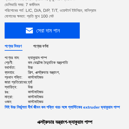
ডেলিভারি সময়: 7 কর্মদিবস
পরিশোধের শর্ত: L/C, D/A, D/P, T/T, ওয়েস্টার্ন ইউনিয়ন, মানিগ্রাম
যোগানের ক্ষমতা: প্রতি মুখে 100 সেট
সেরা দাম পান
পণ্যের বিবরণ
পণ্যের বর্ণনা
পণ্যের নাম:
ভ্যাকুয়াম পাম্প
শ্রেণী:
কম ভোল্টেজ বৈদ্যুতিক যন্ত্রপাতি
যথার্থতা:
উচ্চ
ব্যবহার:
শিল্প, এক্সট্রুডার যন্ত্রাংশ,
প্রধান শক্তি:
কাস্টমাইজড
জারা প্রতিরোধের:
হ্যাঁ
স্থায়িত্ব:
উচ্চ
রঙ:
কাস্টমাইজড
মাত্রা:
কাস্টমাইজড
ওজন:
কাস্টমাইজড
সিই উচ্চ নির্ভুলতা দীর্ঘ জীবন কম শক্তি খরচ সঙ্গে প্লাস্টিকের extruder ভ্যাকুয়াম পাম্প
এক্সট্রুডার যন্ত্রাংশ-
ভ্যাকুয়াম পাম্প