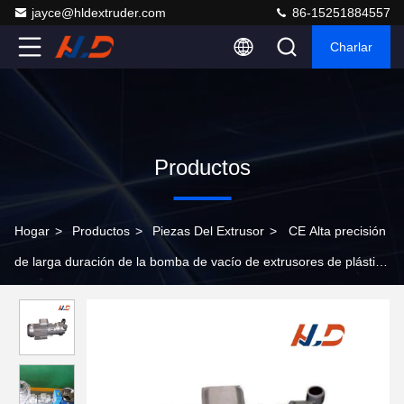
jayce@hldextruder.com
86-15251884557
Charlar
Productos
Hogar
>
Productos
>
Piezas Del Extrusor
>
CE Alta precisión
de larga duración de la bomba de vacío de extrusores de plástico
con bajo consumo de energía