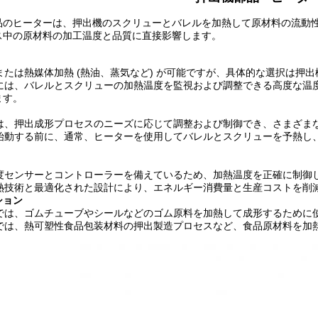
品のヒーターは、押出機のスクリューとバレルを加熱して原材料の流動
ス中の原材料の加工温度と品質に直接影響します。
または熱媒体加熱 (熱油、蒸気など) が可能ですが、具体的な選択は押
には、バレルとスクリューの加熱温度を監視および調整できる高度な温
ます。
は、押出成形プロセスのニーズに応じて調整および制御でき、さまざま
始動する前に、通常、ヒーターを使用してバレルとスクリューを予熱し
度センサーとコントローラーを備えているため、加熱温度を正確に制御
熱技術と最適化された設計により、エネルギー消費量と生産コストを削
ション
では、ゴムチューブやシールなどのゴム原料を加熱して成形するために
では、熱可塑性食品包装材料の押出製造プロセスなど、食品原材料を加