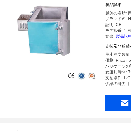
製品詳細
起源の場所: 
ブランド名: HL
証明: CE
モデル番号: 
文書:
製品説明
支払及び船積
最小注文数量:
価格: Price ne
パッケージの詳
受渡し時間: 
支払条件: L
供給の能力: 