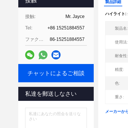
接触
製品詳細
ハイライト:
接触:
Mr. Jayce
Tel:
+86 15251884557
製品名:
ファクシミリ:
86-15251884557
使用法:
耐食性:
精度:
チャットによるご相談
色:
私達を郵送しなさい
重さ:
メーカーから