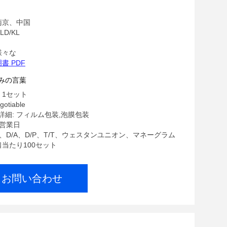
南京、中国
D/KL
様々な
書 PDF
みの言葉
 1セット
gotiable
細: フィルム包装,泡膜包装
7営業日
/C、D/A、D/P、T/T、ウェスタンユニオン、マネーグラム
口当たり100セット
お問い合わせ