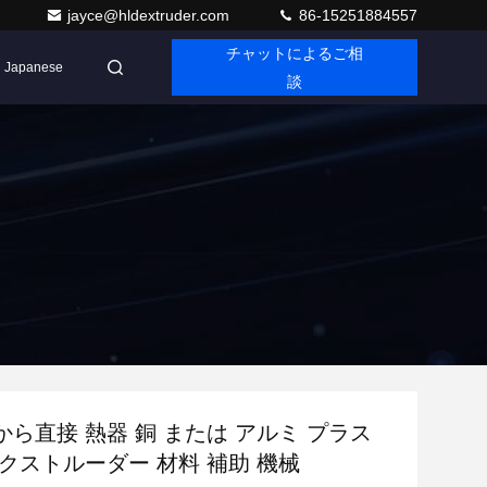
jayce@hldextruder.com
86-15251884557
チャットによるご相
Japanese
談
ら直接 熱器 銅 または アルミ プラス
クストルーダー 材料 補助 機械