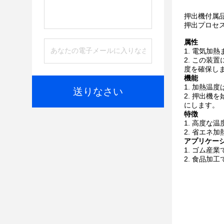
押出機付属
押出プロセ
属性
電気加熱
この装置
度を確保し
機能
加熱温度
送りなさい
押出機を
にします。
特徴
高度な温
省エネ加
アプリケー
ゴム産業
食品加工