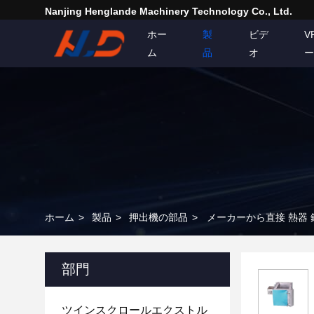
Nanjing Henglande Machinery Technology Co., Ltd.
ホー
製
ビデ
V
ム
品
オ
ー
ホーム
>
製品
>
押出機の部品
>
メーカーから直接 熱器 
部門
ツインスクロールエクストル