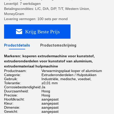
Levertijd: 7 werkdagen
Betalingscondities: L/C, D/A, D/P, T/T, Western Union,
MoneyGram
Levering vermogen: 100 sets per mond
Krijg Beste Prijs
Productdetails
Productomschrijving
Markeren:
koperen extrudermachine voor kunststof
,
extruderonderdelen voor kunststof van aluminium
,
extrudermateriaal hulpmachine
Productnaam:
Verwarmingsplaat koper of aluminium
Categorie:
Extruderonderdelen / Hulpstukken
Gebruik:
Industriële, medische, voedsel,
Tolerantie:
±0,01 mm
Corrosiebestendigheid:
Ja
Duurzaamheid:
Hoog
Precisie:
Hoog
Hoofdkracht:
aangepast
Kleur:
aangepast
Dimensie:
aangepast
Gewicht:
aangepast