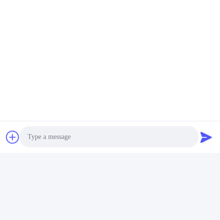
Veelgestelde vragen
Photo
1Hoeveel jaar ervaring heb je?
Meer dan 15 jaar ervaring in de extruderindustrie.
Video Call