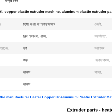
পণ্যের বর্ণনা
ধরা:
copper plastic extruder machine
,
aluminum plastic extruder pa
ম:
হিটার কপার বা অ্যালুমিনিয়াম
শ্রেণী:
শিল্প, চিকিৎসা, খাদ্য,
সহনশীলতা:
িরোধের:
হ্যাঁ
স্থায়িত্ব:
উচ্চ
প্রধান শক্তি:
কাস্টম
মাত্রা:
কাস্টম
 the manufacturer Heater Copper Or Aluminum Plastic Extruder Mat
Extruder parts - heat