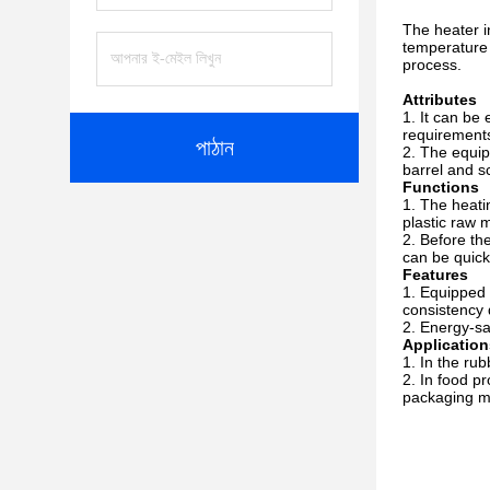
The heater i
temperature 
process.
Attributes
It can be 
requirements
পাঠান
The equip
barrel and s
Functions
The heati
plastic raw m
Before the
can be quick
Features
Equipped w
consistency 
Energy-sa
Application
In the rub
In food pr
packaging ma