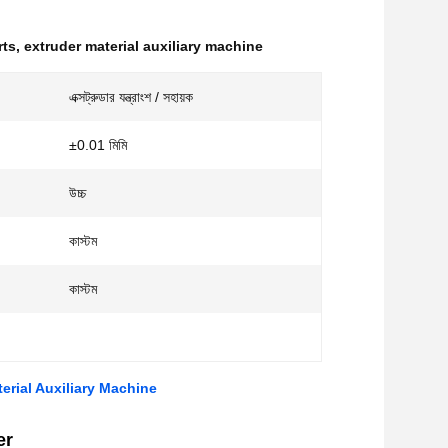
rts
,
extruder material auxiliary machine
এক্সট্রুডার যন্ত্রাংশ / সহায়ক
±0.01 মিমি
উচ্চ
কাস্টম
কাস্টম
erial Auxiliary Machine
er