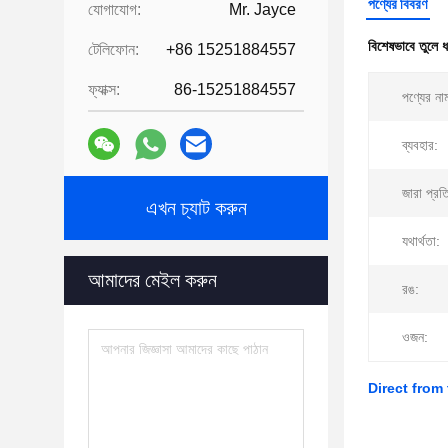
পণ্যের বিবরণ
যোগাযোগ:
Mr. Jayce
বিশেষভাবে তুলে 
টেলিফোন:
+86 15251884557
ফ্যাক্স:
86-15251884557
পণ্যের না
ব্যবহার:
জারা প্রত
এখন চ্যাট করুন
যথার্থতা:
আমাদের মেইল করুন
রঙ:
ওজন:
Direct from