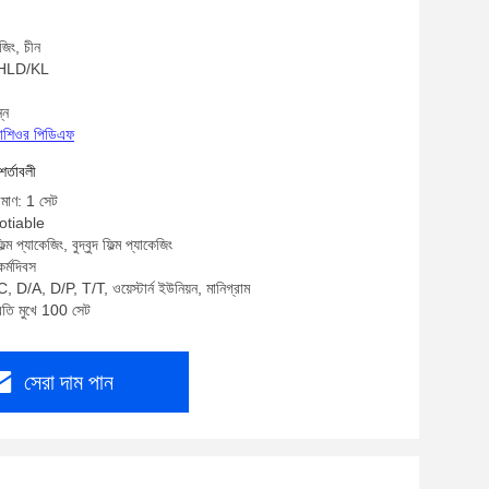
জিং, চীন
: HLD/KL
্ন
্রোশিওর পিডিএফ
শর্তাবলী
িমাণ: 1 সেট
gotiable
্ম প্যাকেজিং, বুদ্বুদ ফিল্ম প্যাকেজিং
র্মদিবস
, D/A, D/P, T/T, ওয়েস্টার্ন ইউনিয়ন, মানিগ্রাম
্রতি মুখে 100 সেট
সেরা দাম পান