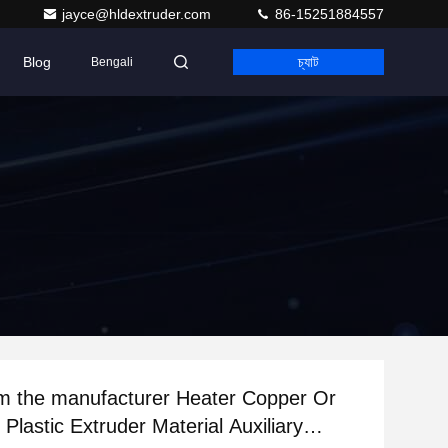
jayce@hldextruder.com
86-15251884557
Blog
চ্যাট
Bengali
om the manufacturer Heater Copper Or
Plastic Extruder Material Auxiliary