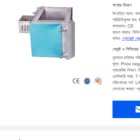
Machine
পণ্যের বিবরণ
উৎপত্তি স্থল: নান
পরিচিতিমুলক নাম
সাক্ষ্যদান: CE
মডেল নম্বার: বিভিন
দলিল:
প্রোডাক্ট ব
পেমেন্ট ও শিপিংয়ের 
ন্যূনতম চাহিদার পর
মূল্য: Price ne
প্যাকেজিং বিবরণ: ফিল
ডেলিভারি সময়: 7 ক
পরিশোধের শর্ত: L/C
যোগানের ক্ষমতা: প