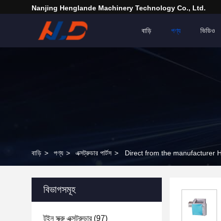
Nanjing Henglande Machinery Technology Co., Ltd.
বাড়ি
পণ্য
ভিডিও
বাড়ি
>
পণ্য
>
এক্সট্রুডার পার্টস
>
Direct from the manufacturer 
বিভাগসমূহ
টুইন স্ক্রু এক্সট্রুডার
(97)