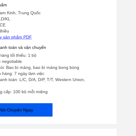
phẩm
am Kinh, Trung Quốc
LD/KL
 CE
Nhiều
ay sản phẩm PDF
hanh toán và vận chuyển
hàng tối thiểu: 1 bộ
e negotiable
 gói: Bao bì màng, bao bì màng bong bóng
o hàng: 7 ngày làm việc
anh toán: L/C, D/A, D/P, T/T, Western Union,
g cấp: 100 bộ mỗi miệng
Nói Chuyện Ngay.