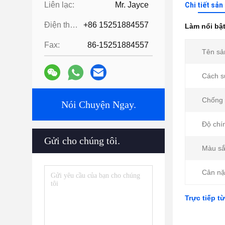
Liên lạc:
Mr. Jayce
Chi tiết sả
Điện thoại:
+86 15251884557
Làm nổi bậ
Fax:
86-15251884557
Tên sả
Cách s
Chống 
Nói Chuyện Ngay.
Độ chí
Gửi cho chúng tôi.
Màu sắ
Cân nặ
Trực tiếp 