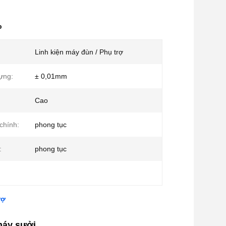
p
Linh kiện máy đùn / Phụ trợ
ựng:
± 0,01mm
Cao
chính:
phong tục
:
phong tục
rợ
máy sưởi