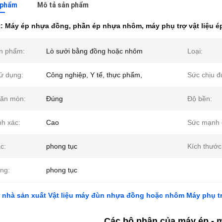
n phẩm
Mô tả sản phẩm
t:
Máy ép nhựa đồng
,
phần ép nhựa nhôm
,
máy phụ trợ vật liệu é
n phẩm:
Lò sưởi bằng đồng hoặc nhôm
Loại:
ử dụng:
Công nghiệp, Y tế, thực phẩm,
Sức chịu đ
ăn mòn:
Đúng
Độ bền:
nh xác:
Cao
Sức mạnh 
c:
phong tục
Kích thước
ng:
phong tục
từ nhà sản xuất Vật liệu máy đùn nhựa đồng hoặc nhôm Máy phụ t
Các bộ phận của máy ép - 