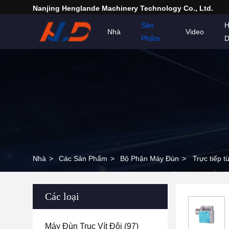
Nanjing Henglande Machinery Technology Co., Ltd.
Sản
H
Nhà
Video
Phẩm
D
Nhà
>
Các Sản Phẩm
>
Bộ Phận Máy Đùn
>
Trực tiếp 
Các loại
Máy Đùn Trục Vít Đôi
(97)