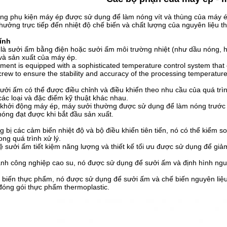
ng phụ kiện máy ép được sử dụng để làm nóng vít và thùng của máy ép
 hưởng trực tiếp đến nhiệt độ chế biến và chất lượng của nguyên liệu th
ính
 là sưởi ấm bằng điện hoặc sưởi ấm môi trường nhiệt (như dầu nóng, h
 và sản xuất của máy ép.
ment is equipped with a sophisticated temperature control system that 
crew to ensure the stability and accuracy of the processing temperature
sưởi ấm có thể được điều chỉnh và điều khiển theo nhu cầu của quá trìn
ác loại và đặc điểm kỹ thuật khác nhau.
 khởi động máy ép, máy sưởi thường được sử dụng để làm nóng trước t
óng đạt được khi bắt đầu sản xuất.
g bị các cảm biến nhiệt độ và bộ điều khiển tiên tiến, nó có thể kiểm 
ong quá trình xử lý.
 sưởi ấm tiết kiệm năng lượng và thiết kế tối ưu được sử dụng để giảm
nh công nghiệp cao su, nó được sử dụng để sưởi ấm và định hình ngu
 biến thực phẩm, nó được sử dụng để sưởi ấm và chế biến nguyên liệu
 đóng gói thực phẩm thermoplastic.