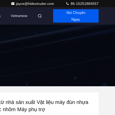
jayce@hldextruder.com
86-15251884557
Nói Chuyện
g
Vietnamese
Ngay.
 từ nhà sản xuất Vật liệu máy đùn nhựa
c nhôm Máy phụ trợ