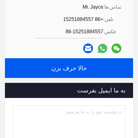
تماس ها:
Mr. Jayce
تلفن:
+86 15251884557
فکس:
86-15251884557
حالا حرف بزن
به ما ایمیل بفرست