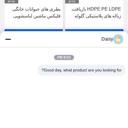
ویدیو
ویدیو
HDPE PE LDPE بازیافت
بطری های حیوانات خانگی
زباله های پلاستیکی گلوله
فلیکس ماشین لباسشویی
کش ، دانه کش پلاستیکی یک
گرم ماشین شکن شیشه
پیچ
پلاستیکی ماشین بازیافت
بهترین قیمت رو بدست
بهترین قیمت رو بدست
Daisy
بیار
بیار
9:03 PM
Good day, what product are you looking for?
Nanjing Henglande Machinery Technology Co.,
Ltd.
jayce@hldextruder.com
86-15251884557
نه11جاده "چينگو"، شهر "هوشو"، منطقه "جيانگينگ"، "نانجينگ"،
چين.