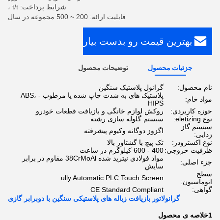
شرایط پرداخت: t/t ،
قابلیت ارائه: 200 ~ 500 مجموعه در سال
بهترین قیمت رو بدست بیار
جزئیات محصول
توضیحات محصول
نام محصول:
گرانول پلاستیک سنگین
پلاستیک های به شدت چاپ شده یا مرطوب - ABS،
مواد خام:
HIPS
حوزه کاربردی:
روکش لوازم خانگی و بازیافت قطعات خودرو
نوع eletizing:
سیستم گلوله سازی رشته
سیستم گاز
اگزوز دوگانه وکیوم پیشرفته
زدایی:
نوع اکسترودر:
تک پیچ با گشتاور بالا
ظرفیت خروجی:
400 - 600 کیلوگرم در ساعت
مواد فولادی نیترید شده 38CrMoAl مقاوم در برابر
جزء اصلی:
سایش
سطح
ully Automatic PLC Touch Screen
اتوماسیون:
گواهی:
CE Standard Compliant
گرانولاتور بازیافت زباله های پلاستیکی سنگین با دوبرابر گازی
1خلاصه ی محصول