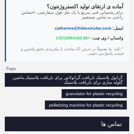
آماده ی ارتقای تولید اکستروژنتون؟
برای پشتیبانی فنی سریع یا یک نقل قول سفارشی، احساس
راحتی به تماس مستقیم:
ایمیل:
catherine@hldextruder.com
واتساپ / وی چت:
+86 13016994160
* نکته: ما معمولاً در عرض 12 ساعت با پیکربندی دقیق ماشین و
قیمت پاسخ می دهیم.
Tags:
گرانول پلاستیک بازیافت,گرانولاتور برای بازیافت پلاستیک,ماشین
گلوله سازی برای بازیافت پلاستیک
granulator for plastic recycling
pelletizing machine for plastic recycling
تماس ها