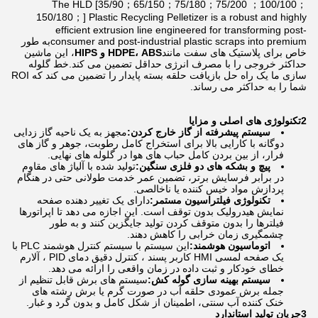
The HLD [35/90；65/150；75/180；75/200 ；100/100；
150/180；] Plastic Recycling Pelletizer is a robust and highly
efficient extrusion line engineered for transforming post-
consumer and post-industrial plastic scraps into premiumبه طور
خاص برای پلاستیک های سفت مانند
HDPE، ABS و HIPS
، این ماشین
حداکثر خروجی را با مصرف انرژی حداقل تضمین می کند.خط گلوله
سازی ما یک راه حل بازیافت حلقه بسته پایدار را تضمین می کند که ROI
شما را به حداکثر می رساند.
2تکنولوژی های اصلی و مزایا
سیستم پیشرفته از گاز خارج کردن:
مجهز به یک ناحیه گاز زدایی
دوگانه با کارایی بالا برای استخراج کامل رطوبت، جوهر و گاز های
فرار، از بین بردن کامل حباب های هوا در گلوله های نهایی.
پیچ و بشکه های دو فلزی سنگین:
تولید شده با آلیاژ های مقاوم
در برابر فرسایش برتر، تضمین عمر خدمت طولانی حتی در هنگام
پردازش مواد خیس کننده یا ناخالصی.
تکنولوژی فیلتراسیون مستمر:
دارای یک تغییر دهنده صفحه
نمایش هیدرولیک بدون توقف است. این اجازه می دهد تا اپراتورها
فیلترها را بدون متوقف کردن تولید جایگزین کنند و به طور
چشمگیری زمان خرابی را کاهش دهند.
اتوماسیون هوشمند:
این سیستم با سیستم کنترل هوشمند PLC با
یک صفحه لمسی HMI کاربر پسند ، کنترل دقیق دمای PID ، آلارم
خطای خودکار و ثبت داده در زمان واقعی را ارائه می دهد.
سیستم بهینه سازی گوله کش:
سیستم های برش قابل تنظیم از
جمله برش عمودی حلقه آب در صورت گرم یا برش رشته های
خنک کننده آب سنتی، اطمینان از شکل کامل و بدون گرد و غبار.
3جریان تولید استاندارد