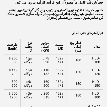
خط بازیافت کامل ما معمولاً از این فرآیند کارآمد پیروی می کند:
کانویر کمربند / تغذیه نیروی
اکسترودر (ذوب و از گاز گرفتن)
تغییر دهنده
صفحه نمایش هیدرولیک (فلتراسیون)
سیستم گلوله سازی (تقطیع)
خشک
کن سانتریفیوژ / سیب لرزش
سیلو (مخزن)
4پارامترهای فنی اصلی
قطر پیچ
موتور
نوع
نسبت
ظرفیت
مدل
(ملی
اصلی
تخلیه
(kg/h)
L/D
متر)
(KW)
گاز
HLD-
32۱ /
75 تا
تنها /
200 تا
100
100
۳۶1
90
دوگانه
300
HLD-
32۱ /
110 -
تنها /
۳۵۰ تا
120
120
۳۶1
132
دوگانه
۵۰۰
HLD-
32۱ /
160 -
خلاء
500 -
150
150
۳۶1
200
دوگانه
700
HLD-
32۱ /
250 تا
خلاء
800 تا
180
180
۳۶1
315
دوگانه
1200
مدل های