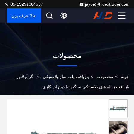
86-15251884557
jayce@hldextruder.com
حالا حرف بزن
محصولات
خونه
>
محصولات
>
بازیافت پلت ساز پلاستیکی
>
گرانولاتور
بازیافت زباله های پلاستیکی سنگین با دوبرابر گازی