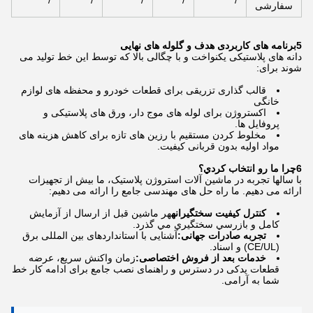
/
/
/
/
/
سفارشی
5برنامه های کاربردی هدف و گلوله های نهایی
دانه های پلاستیکی یکنواخت و با چگالی بالا که توسط این خط تولید می
شوند برای:
قالب گذاری تزریقی برای قطعات خودرو و محفظه های لوازم
خانگی
اکستروژن برای لوله های موج دار، ورق های پلاستیکی و
پروفایل ها.
مخلوط کردن مستقیم با رزین های تازه برای کاهش هزینه های
مواد اولیه بدون قربانی کیفیت.
6چرا ما رو انتخاب کردي؟
با سالها تجربه در ماشین آلات استروژن پلاستیک، ما بیش از تجهیزات
ارائه می دهیم. ما راه حل های مهندسی جامع را ارائه می دهیم:
کنترل کیفیت سختگیرانه
هر ماشين قبل از ارسال از آزمايش
كامل و بازرسي سختگيري مي گذرد.
تجربه صادرات جهانی:
آشنایی با استانداردهای بین المللی برق
(CE/UL) و اسناد.
خدمات بعد از فروش اختصاصی:
زمان واکنش سریع، عرضه
قطعات یدکی در دسترس و راهنمای نصب جامع برای ادامه کار خط
شما به آرامی.