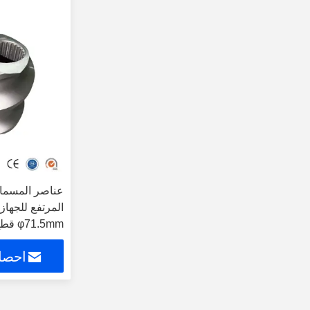
عناصر المسمار
71.5mm
للكرات البلاست
احصل