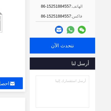
الهاتف:
86-15251884557
فاكس:
86-15251884557
نتحدث الآن
أرسل لنا
احصل