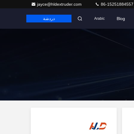
jayce@hldextruder.com
86-15251884557
Blog
دردشة
Arabic