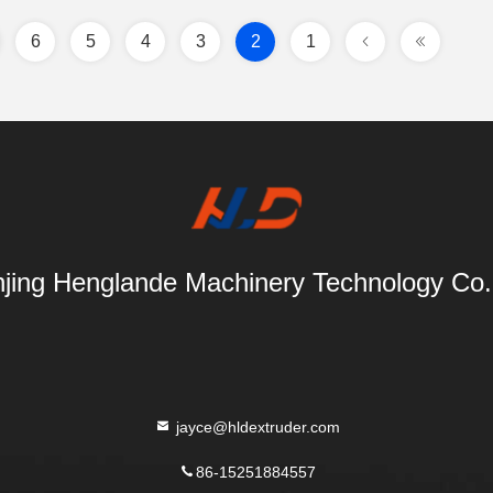
6
5
4
3
2
1
jing Henglande Machinery Technology Co.,
jayce@hldextruder.com
86-15251884557