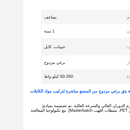
م:
يضاعف
:
1 سنة
:
حبيبات، كابل
ر:
برغي مزدوج
):
50-250 كيلو واط
ة بثق برغي مزدوج من المصنع مباشرة لتركيب مواد الكابلات
TSE-20/26/35/50/6 لتطبيقات التركيب ذات عزم الدوران العالي والسرعة العالية. تم تصميمه بمبادئ
معيارية، وهو يوفر مرونة استثنائية لمعالجة مجموعة واسعة من المواد، بما في ذلك [TPU، رقائق PET، مثبطات اللهب Masterbatch]. مع تكنولوجيا المعالجة