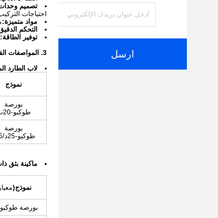
تصميم وحدات
احتياجات التركيب
مواد متميزة:
م
التحكم الدقيق
توفير الطاقة:
ارسل
3. المواصفات الفنية
لا
ب الطارد ال
نموذج
بورصة
طوكيو-20ب
بورصة
طوكيو-25د/26د
ماكينة بثق ذا
نموذج
(
معيار
بورصة طوكيو-35