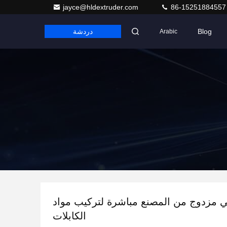
jayce@hldextruder.com
86-15251884557
Blog
دردشة
Arabic
ي مزدوج من المصنع مباشرة لتركيب مواد
الكابلات