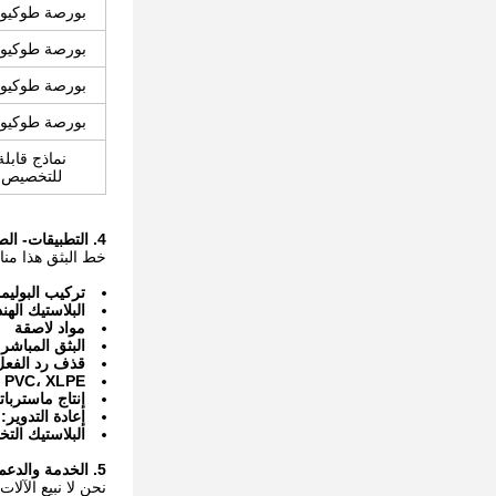
بورصة طوكيو-50
بورصة طوكيو-65
بورصة طوكيو-75
بورصة طوكيو-95
نماذج قابلة
للتخصيص
4. التطبيقات
- الص
خط البثق هذا منا
تركيب البوليم
البلاستيك اله
مواد لاصقة
البثق المباشر
قذف رد الفعل
PVC، XLPE ومركبات الكابلات
إنتاج ماستربا
إعادة التدوير:
إ
البلاستيك ال
5. الخدمة والدعم العالمي
نحن لا نبيع الآل