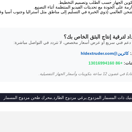
وين الجهاز حسب الطلب وتصميم التخطيط.
مة على الجودة مع تحديثات الفيديو المنتظمة أثناء التصنيع.
شحن العالمي (ذوي الخبرة في التسليم إلى مناطق مثل أستراليا وجنوب آسيا وغيره
د لترقية إنتاج البثق الخاص بك؟
عم فني سريع أو عرض أسعار مخصص، لا تتردد في التواصل مباشرة:
:
كاثرين@hldextruder.com
ات:
+86 13016994160
ة بتكوينات وأسعار الجهاز التفصيلية.
استيك ذات المسمار المزدوج,برغي مزدوج الطارد,محرك طحن مزدوج المسمار