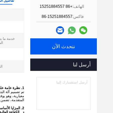
تفاصيل الم
الهاتف:
+86 15251884557
فاكس:
86-15251884557
خدمة ما بعد
ال
نتحدث الآن
أرسل لنا
ال
1. نظرة عامة على المنتج
المتقدمة، تضمن ه
2. المزايا الأساسية
الكفاءة العالي