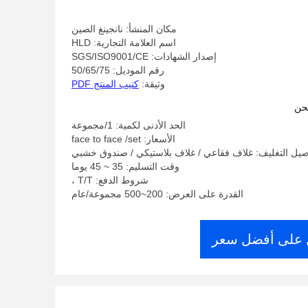
مكان المنشأ: نانجينغ الصين
اسم العلامة التجارية: HLD
إصدار الشهادات: SGS/ISO9001/CE
رقم الموديل: 50/65/75
وثيقة:
كتيب المنتج PDF
حن
الحد الأدنى لكمية: 1/مجموعة
الأسعار: face to face /set
صيل التغليف: غلاف فقاعي / غلاف بلاستيكي / صندوق خشبي
وقت التسليم: 35 ~ 45 يوما
شروط الدفع: T/T ،
القدرة على العرض: 200~500 مجموعة/عام
على أفضل سعر