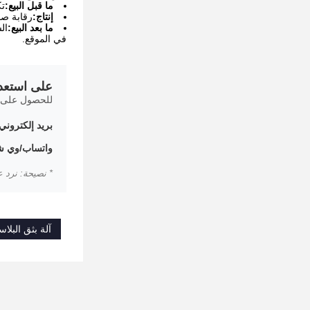
ما قبل البيع:
تك
إنتاج:
رقابة صار
ما بعد البيع:
ال
في الموقع.
على استعدا
للحصول على د
بريد إلكتروني
واتساب/وي ش
* نصيحة: نرد عادةً في غضون 12 ساع
آلة بثق البل