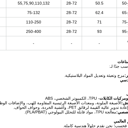
55,75,90,110,132
28-72
50.5
75-132
28-72
62.4
110-250
28-72
71
250-400
28-72
93
-
-
-
ناعات
سب جدًا لـ:
ر:
مزج وتعبئة وتعديل المواد البلاستيكية.
ندسي
- TPU، الكمبيوتر الشخصي، ABS
تش:
الأصبغة الملونة، ومعدات الأصبغة الرئيسية المقاومة للهب، والإضافات الوظي
عادة تدوير عالية القيمة لرقائق PET، وأغشية الخردة، وحواف الحواف.
تخصصي:
معالجة TPU، مواد قابلة للتحلل البيولوجي (PLA/PBAT).
ات فحسب؛ نحن نقدم حلولاً هندسية كاملة.