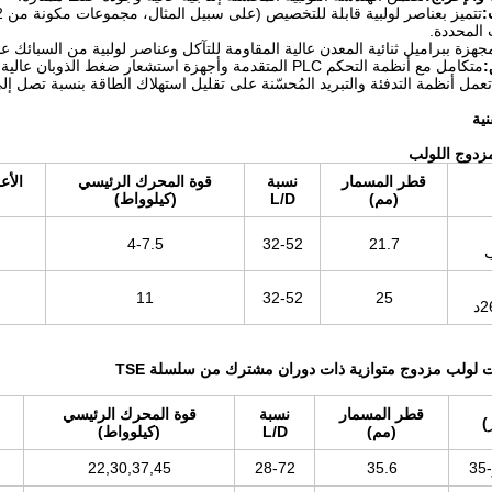
:
 المحددة.
جهزة ببراميل ثنائية المعدن عالية المقاومة للتآكل وعناصر لولبية من السبائك عا
:
متكامل مع أنظمة التحكم PLC المتقدمة وأجهزة استشعار ضغط الذوبان عالية الدقة لتشغيل مستقر وآمن.
تعمل أنظمة التدفئة والتبريد المُحسّنة على تقليل استهلاك الطاقة بنسبة تصل إلى [10%~20
مزدوج اللولب
قطر المسمار
نسبة
قوة المحرك الرئيسي
الأع
(مم)
L/D
(كيلوواط)
4-7.5
32-52
21.7
11
32-52
25
ت لولب مزدوج متوازية ذات دوران مشترك من سلسلة TSE
قطر المسمار
نسبة
قوة المحرك الرئيسي
)
(مم)
L/D
(كيلوواط)
22,30,37,45
28-72
35.6