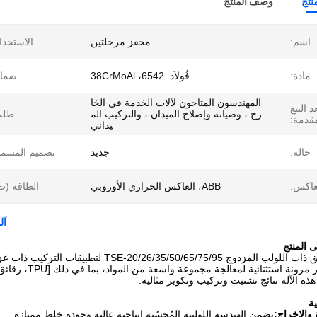
نتج
وصف المنتج
اسم:
محفز مرحلتين
الاستخدا
مادة:
فُولاَذ. 6542، 38CrMoAl
ضمان
المهندسون المتاحون لآلات الخدمة في الخا
 البيع
رج ، وصيانة وإصلاح الميدان ، والتركيب الم
طلب
مقدمة:
يداني
حالة:
جديد
تصميم المسما
عاكس:
ABB، العاكس الحراري الأوروبي
الطاقة (ث
آل
تم تصميم آلة البثق ذات اللولب المزدوج 5/75/95
ذه الآلة نتائج تشتيت وتركيب وتكوير مثالية.
ة والإخراج:
تضمن الهندسة اللولبية المُحسّنة إنتاجية عالية وجودة خلط ممتازة.