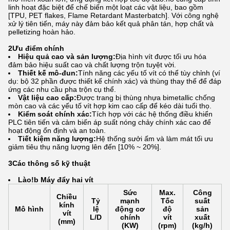
linh hoạt đặc biệt để chế biến một loạt các vật liệu, bao gồm
[TPU, PET flakes, Flame Retardant Masterbatch]. Với công nghệ
xử lý tiên tiến, máy này đảm bảo kết quả phân tán, hợp chất và
pelletizing hoàn hảo.
2Ưu điểm chính
Hiệu quả cao và sản lượng:
Địa hình vít được tối ưu hóa
đảm bảo hiệu suất cao và chất lượng trộn tuyệt vời.
Thiết kế mô-đun:
Tính năng các yếu tố vít có thể tùy chỉnh (ví
dụ: bộ 32 phần được thiết kế chính xác) và thùng thay thế để đáp
ứng các nhu cầu pha trộn cụ thể.
Vật liệu cao cấp:
Được trang bị thùng nhựa bimetallic chống
mòn cao và các yếu tố vít hợp kim cao cấp để kéo dài tuổi thọ.
Kiểm soát chính xác:
Tích hợp với các hệ thống điều khiển
PLC tiên tiến và cảm biến áp suất nóng chảy chính xác cao để
hoạt động ổn định và an toàn.
Tiết kiệm năng lượng:
Hệ thống sưởi ấm và làm mát tối ưu
giảm tiêu thụ năng lượng lên đến [10% ~ 20%].
3Các thông số kỹ thuật
Lào!
b Máy đẩy hai vít
Sức
Max.
Công
Chiều
Tỷ
mạnh
Tốc
suất
kính
Mô hình
lệ
động cơ
độ
sản
vít
L/D
chính
vít
xuất
(mm)
(KW)
(rpm)
(kg/h)