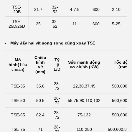
TSE-
32-
21.7
4-7.5
600
2-10
20B
52
TSE-
32-
25
11
600
5-25
25D/26D
52
Máy đẩy hai vít song song cùng xoay TSE
Chiều
Mô
Tỷ
kính
Sức mạnh động
Tốc độ ví
hình
(
Tiêu
lệ
vít
cơ chính (KW)
(rpm)
chuẩn
)
L/D
(mm)
28-
TSE-35
35.6
22,30,37,45
500,600,8
72
28-
TSE-50
50.5
55,75,90,110,132
500,600,8
72
28-
TSE-65
62.4
75-132
500,600,8
72
28-
TSE-75
71
110-250
500,600,800
72