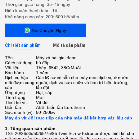
Thời gian giao hàng: 35~45 ngày
Điều khoản thanh toán: T/t,
Khả năng cung cấp: 200~500 bộ/năm
Nói Chuyện Ngay.
Chi tiết sản phẩm
Mô tả sản phẩm
Tên:
Máy xả hai giai đoạn
Cách sử dụng:
bù đắp
Vật liệu:
Thép. 6542, 38CrMoAl
Bảo hành:
1 năm
Dịch vụ hậu
Các kỹ sư có sẵn cho máy móc dịch vụ ở nước
mãi được cung
ngoài, dịch vụ sửa chữa và bảo trì hiện trường,
cấp:
lắp đặt
Ứng dụng:
Hạt, cáp
Tình trạng:
Mới
Thiết kế vít:
Vít đôi
Biến tần:
ABB, Biến tần Eurotherm
Sức mạnh (w):
50-250kw
Máy ép vít đôi trực tiếp của nhà máy để kết hợp vật liệu cáp
1. Tổng quan sản phẩm
TSE-20/26/35/50/65/75/95 Twin Screw Extruder được thiết kế cho
mô-men xoắn lớn, ứng dụng kết hợp tốc độ cao.nó cung cấp tính