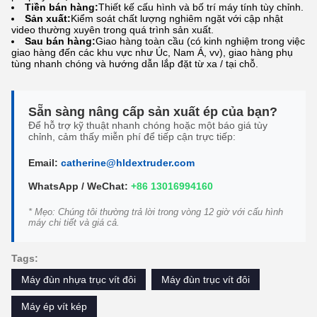
Tiền bán hàng:
Thiết kế cấu hình và bố trí máy tính tùy chỉnh.
Sản xuất:
Kiểm soát chất lượng nghiêm ngặt với cập nhật
video thường xuyên trong quá trình sản xuất.
Sau bán hàng:
Giao hàng toàn cầu (có kinh nghiệm trong việc
giao hàng đến các khu vực như Úc, Nam Á, vv), giao hàng phụ
tùng nhanh chóng và hướng dẫn lắp đặt từ xa / tại chỗ.
Sẵn sàng nâng cấp sản xuất ép của bạn?
Để hỗ trợ kỹ thuật nhanh chóng hoặc một báo giá tùy
chỉnh, cảm thấy miễn phí để tiếp cận trực tiếp:
Email:
catherine@hldextruder.com
WhatsApp / WeChat:
+86 13016994160
* Mẹo: Chúng tôi thường trả lời trong vòng 12 giờ với cấu hình
máy chi tiết và giá cả.
Tags:
Máy đùn nhựa trục vít đôi
Máy đùn trục vít đôi
Máy ép vít kép