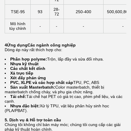
28-
TSE-95
93
250-400
500,600,800
72
Mô hình
-
-
-
-
tùy chỉnh
4Ứng dụng
Các ngành công nghiệp
Dòng ép này rất thích hợp cho:
Phân hợp polyme:
Trộn, lấp đầy và sửa đổi nhựa.
Nhựa kỹ thuật
Các chất kết dính
Xả trực tiếp
Xét đẩy phản ứng
PVC, XLPE và các hợp chất cáp
TPU, PC, ABS
Sản xuất Masterbatch:
Color masterbatch, thiết bị
masterbatch chống cháy, và phụ gia chức năng.
Tái chế:
Tái chế hạt PET có giá trị cao, phim phế liệu, và các
cạnh.
Nhựa đặc biệt:
Xử lý TPU, vật liệu phân hủy sinh học
(PLA/PBAT).
5. Dịch vụ & Hỗ trợ toàn cầu
Chúng tôi không chỉ bán máy móc; chúng tôi cung cấp các giải
pháp kỹ thuật hoàn chỉnh.