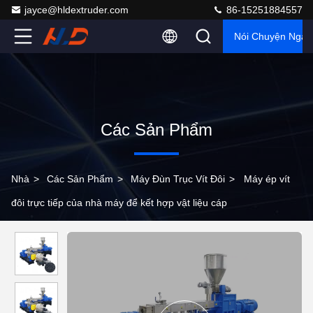
jayce@hldextruder.com
86-15251884557
Nói Chuyện Ngay
Các Sản Phẩm
Nhà
>
Các Sản Phẩm
>
Máy Đùn Trục Vít Đôi
>
Máy ép vít
đôi trực tiếp của nhà máy để kết hợp vật liệu cáp