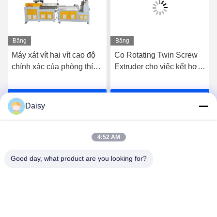
Băng
Băng
hình
hình
Máy xát vít hai vít cao độ
Co Rotating Twin Screw
chính xác của phòng thí
Extruder cho việc kết hợp
nghiệm
PE PP High Filler
Masterbatches
Nói Chuyện Ngay.
Nói Chuyện Ngay.
Daisy
4:52 AM
Good day, what product are you looking for?
Nanjing Henglande Machinery Technology Co.,
Ltd.
jayce@hldextruder.com