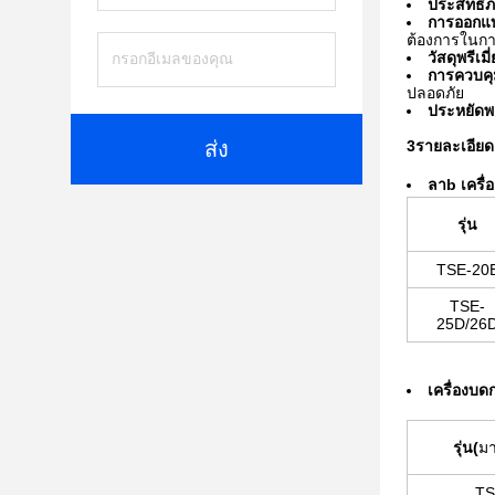
ประสิทธิ
การออกแ
ต้องการในก
วัสดุพรีเมี
การควบคุ
ปลอดภัย
ประหยัดพ
ส่ง
3รายละเอียด
ลา
b เครื่
รุ่น
TSE-20
TSE-
25D/26
เครื่องบด
รุ่น
(
ม
TS