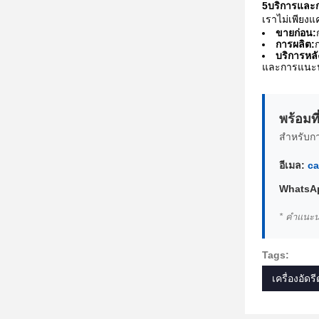
5บริการและก
เราไม่เพียง
ขายก่อน:
การผลิต:
บริการหล
และการแนะนํ
พร้อมท
สําหรับก
อีเมล:
ca
WhatsAp
* คําแนะน
Tags:
เครื่องอัด