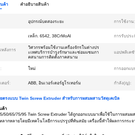
ินค้า
คําอธิบายสินค้า
อุปกรณ์บดสองระยะ
การใช้งาน:
เหล็ก. 6542, 38CrMoAl
การรับประก
วิศวกรพร้อมใช้งานเครื่องจักรในต่างปร
ารหลังการ
ะเทศบริการบำรุงรักษาและซ่อมแซมภา
แอปพลิเคชั
คสนามการติดตั้งภาคสนาม
:
ใหม่
การออกแบบ
์เตอร์:
ABB, อินเวอร์เตอร์ยูโรเทอร์ม
กำลัง(ญ):
โดยตรงแบบ Twin Screw Extruder สําหรับการผสมผสานวัสดุเคเบิล
นค้า
5/50/65/75/95 Twin Screw Extruder ได้ถูกออกแบบมาเพื่อใช้ในการผสมผส
ที่หลากหลายโดยมีเทคโนโลยีการแปรรูปที่ทันสมัย เครื่องนี้ทําให้ผลการ