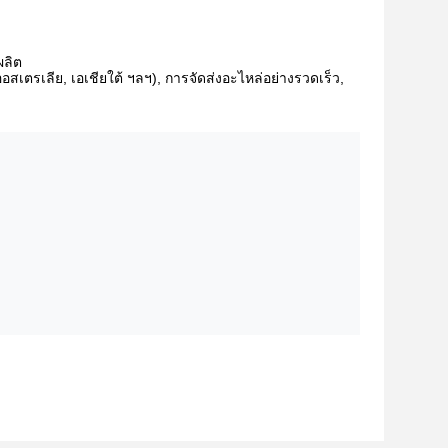
ผลิต
สเตรเลีย, เอเชียใต้ ฯลฯ), การจัดส่งอะไหล่อย่างรวดเร็ว,