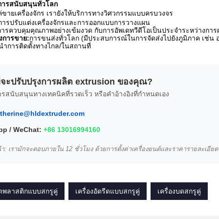
ารสนับสนุนทั่วโลก
แค่ขายเครื่องจักร เรายังให้บริการทางวิศวกรรมแบบครบวงจร
การปรับแต่งเครื่องจักรและการออกแบบการวางแผน
การควบคุมคุณภาพอย่างเข้มงวด กับการอัพเดทวีดีโอเป็นประจําระหว่างการ
ังการขาย:
การขนส่งทั่วโลก (มีประสบการณ์ในการจัดส่งไปยังภูมิภาค เช่น ออ
าการติดตั้งทางไกล/ในสถานที่
ี่จะปรับปรุงการผลิต extrusion ของคุณ?
ารสนับสนุนทางเทคนิคที่รวดเร็ว หรือคําอ้างอิงที่กําหนดเอง
therine@hldextruder.com
p / WeChat:
+86 13016994160
ํา: เรามักจะตอบภายใน 12 ชั่วโมง ด้วยการตั้งค่าเครื่องยนต์และราคารายละเอียด
รีดพลาสติกแบบสกรูคู่
เครื่องอัดรีดแบบสกรูคู่
เครื่องบดสกรูคู่