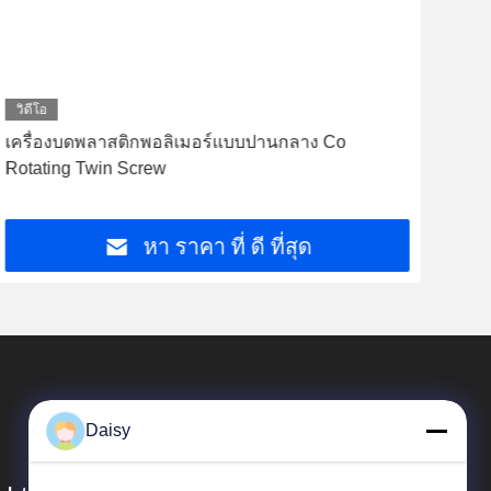
วิดีโอ
วิดี
เครื่องบดพลาสติกพอลิเมอร์แบบปานกลาง Co
เคร
Rotating Twin Screw
150 
หา ราคา ที่ ดี ที่สุด
Daisy