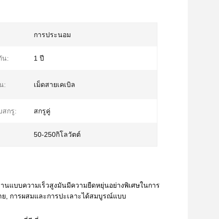
การประนอม
ัน:
1 ปี
น:
เม็ดสายเคเบิล
สกรู:
สกรูคู่
50-250กิโลวัตต์
านแบบความเร็วสูงมันมีความยืดหยุ่นอย่างพิเศษในการ
กระจาย, การผสมและการปะเลาะได้สมบูรณ์แบบ