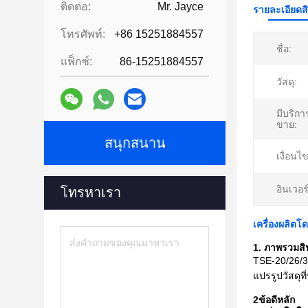
ติดต่อ:
Mr. Jayce
รายละเอียดส
โทรศัพท์:
+86 15251884557
ชื่อ:
แฟ็กซ์:
86-15251884557
วัสดุ:
มีบริก
ขาย:
สนุกสนาน
เงื่อนไข
อินเวอร
โทรหาเรา
เครื่องผลิต
1. ภาพรวมสิ
TSE-20/26/3
แปรรูปวัสดุ
2ข้อดีหลัก