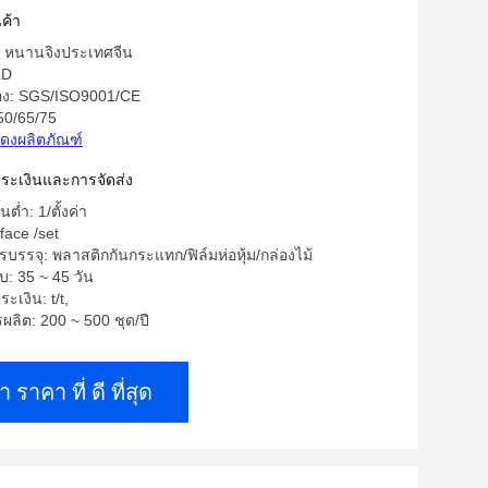
ค้า
ด: หนานจิงประเทศจีน
LD
รอง: SGS/ISO9001/CE
50/65/75
ดงผลิตภัณฑ์
าระเงินและการจัดส่ง
นต่ำ: 1/ตั้งค่า
face /set
บรรจุ: พลาสติกกันกระแทก/ฟิล์มห่อหุ้ม/กล่องไม้
: 35 ~ 45 วัน
ะเงิน: t/t,
ลิต: 200 ~ 500 ชุด/ปี
า ราคา ที่ ดี ที่สุด