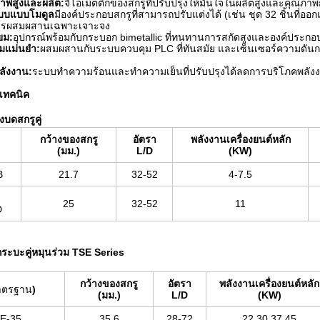
ภาพสูงและผลิต:
จีโอเมตติกของสกรูที่ปรับปรุงให้มั่นใจในผลิตสูงและคุณภาพก
บบแบบโมดูล
มีองค์ประกอบสกรูที่สามารถปรับแต่งได้ (เช่น ชุด 32 ชิ้นที่ออ
ารผสมผสานเฉพาะเจาะจง
่ยม:
อุปกรณ์พร้อมกับกระบอก bimetallic ที่ทนทานการสกัดสูงและองค์ประกอบสก
มแม่นยํา:
ผสมผสานกับระบบควบคุม PLC ที่ทันสมัย และเซ็นเซอร์ความดันกา
ลังงาน:
ระบบทําความร้อนและทําความเย็นที่ปรับปรุงได้ลดการบริโภคพลัง
เทคนิค
องบดสกรูคู่
กว้างของสกรู
อัตรา
พลังงานเครื่องยนต์หลัก
(มม.)
L/D
(KW)
B
21.7
32-52
4-7.5
25
32-52
11
D
กระบะคู่หมุนร่วม TSE Series
กว้างของสกรู
อัตรา
พลังงานเครื่องยนต์หลัก
าตรฐาน
)
(มม.)
L/D
(KW)
E-35
35.6
28-72
22,30,37,45