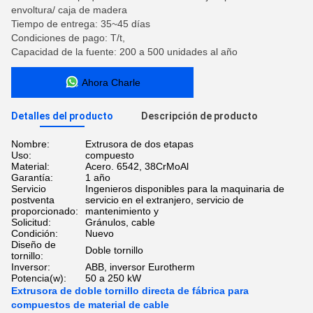
envoltura/ caja de madera
Tiempo de entrega: 35~45 días
Condiciones de pago: T/t,
Capacidad de la fuente: 200 a 500 unidades al año
Ahora Charle
Detalles del producto
Descripción de producto
Nombre:
Extrusora de dos etapas
Uso:
compuesto
Material:
Acero. 6542, 38CrMoAl
Garantía:
1 año
Servicio
Ingenieros disponibles para la maquinaria de
postventa
servicio en el extranjero, servicio de
proporcionado:
mantenimiento y
Solicitud:
Gránulos, cable
Condición:
Nuevo
Diseño de
Doble tornillo
tornillo:
Inversor:
ABB, inversor Eurotherm
Potencia(w):
50 a 250 kW
Extrusora de doble tornillo directa de fábrica para
compuestos de material de cable