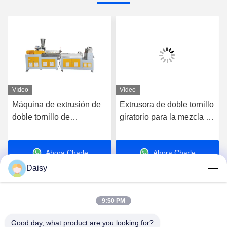
Vídeo
Vídeo
Máquina de extrusión de
Extrusora de doble tornillo
doble tornillo de
giratorio para la mezcla de
laboratorio de alta
los masterbatches de PE
precisión Línea de
y PP de alto relleno
Ahora Charle
Ahora Charle
granulación de pellets de
plástico Pe Pp
Daisy
9:50 PM
Good day, what product are you looking for?