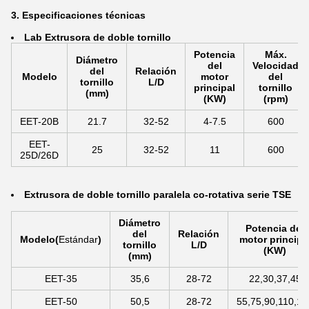
3. Especificaciones técnicas
La
b Extrusora de doble tornillo
Potencia
Máx.
Diámetro
del
Velocidad
del
Relación
Modelo
motor
del
tornillo
L/D
principal
tornillo
(mm)
(KW)
(rpm)
EET-20B
21.7
32-52
4-7.5
600
EET-
25
32-52
11
600
25D/26D
Extrusora de doble tornillo paralela co-rotativa serie TSE
Diámetro
Potencia del
del
Relación
Modelo
(
Estándar
)
motor principa
tornillo
L/D
(KW)
(mm)
EET-35
35,6
28-72
22,30,37,45
EET-50
50,5
28-72
55,75,90,110,13