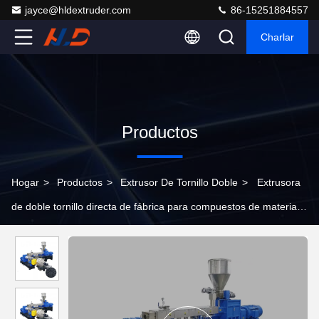
jayce@hldextruder.com
86-15251884557
Charlar
Productos
Hogar
>
Productos
>
Extrusor De Tornillo Doble
>
Extrusora
de doble tornillo directa de fábrica para compuestos de material
de cable