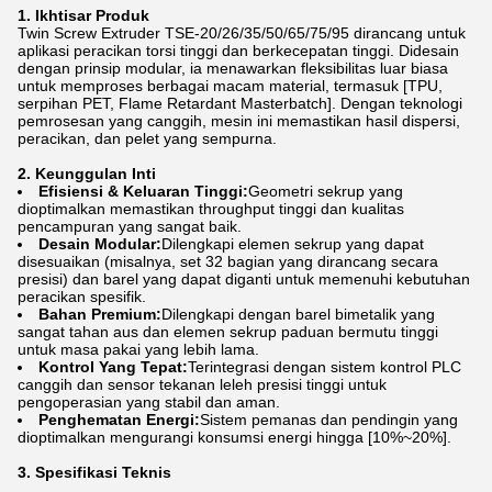
1. Ikhtisar Produk
Twin Screw Extruder TSE-20/26/35/50/65/75/95 dirancang untuk
aplikasi peracikan torsi tinggi dan berkecepatan tinggi. Didesain
dengan prinsip modular, ia menawarkan fleksibilitas luar biasa
untuk memproses berbagai macam material, termasuk [TPU,
serpihan PET, Flame Retardant Masterbatch]. Dengan teknologi
pemrosesan yang canggih, mesin ini memastikan hasil dispersi,
peracikan, dan pelet yang sempurna.
2. Keunggulan Inti
Efisiensi & Keluaran Tinggi:
Geometri sekrup yang
dioptimalkan memastikan throughput tinggi dan kualitas
pencampuran yang sangat baik.
Desain Modular:
Dilengkapi elemen sekrup yang dapat
disesuaikan (misalnya, set 32 ​​bagian yang dirancang secara
presisi) dan barel yang dapat diganti untuk memenuhi kebutuhan
peracikan spesifik.
Bahan Premium:
Dilengkapi dengan barel bimetalik yang
sangat tahan aus dan elemen sekrup paduan bermutu tinggi
untuk masa pakai yang lebih lama.
Kontrol Yang Tepat:
Terintegrasi dengan sistem kontrol PLC
canggih dan sensor tekanan leleh presisi tinggi untuk
pengoperasian yang stabil dan aman.
Penghematan Energi:
Sistem pemanas dan pendingin yang
dioptimalkan mengurangi konsumsi energi hingga [10%~20%].
3. Spesifikasi Teknis