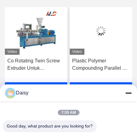
Video
Video
Co Rotating Twin Screw
Plastic Polymer
Extruder Untuk
Compounding Parallel Co
Mengkomposisi
Rotating Twin Screw
Masterbatches PE PP
Extrusion Machine Mesin
k
Dapatkan Harga Terbaik
Dapatkan Harga Terbaik
High Filler
pengekstrusi
Daisy
7:55 AM
Good day, what product are you looking for?
Nanjing Henglande Machinery Technology Co.,