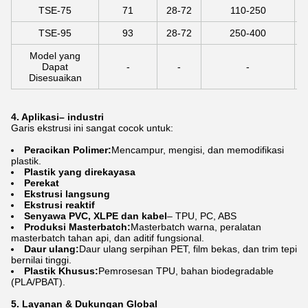
TSE-75
71
28-72
110-250
TSE-95
93
28-72
250-400
Model yang
Dapat
-
-
-
Disesuaikan
4. Aplikasi
– industri
Garis ekstrusi ini sangat cocok untuk:
Peracikan Polimer:
Mencampur, mengisi, dan memodifikasi
plastik.
Plastik yang direkayasa
Perekat
Ekstrusi langsung
Ekstrusi reaktif
Senyawa PVC, XLPE dan kabel
– TPU, PC, ABS
Produksi Masterbatch:
Masterbatch warna, peralatan
masterbatch tahan api, dan aditif fungsional.
Daur ulang:
Daur ulang serpihan PET, film bekas, dan trim tepi
bernilai tinggi.
Plastik Khusus:
Pemrosesan TPU, bahan biodegradable
(PLA/PBAT).
5. Layanan & Dukungan Global