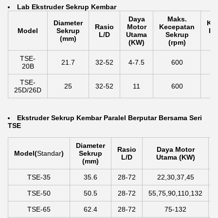
La
b Ekstruder Sekrup Kembar
Daya
Maks.
Diameter
Kap
Rasio
Motor
Kecepatan
Model
Sekrup
Ke
L/D
Utama
Sekrup
(mm)
(k
(KW)
(rpm)
TSE-
21.7
32-52
4-7.5
600
20B
TSE-
25
32-52
11
600
25D/26D
Ekstruder Sekrup Kembar Paralel Berputar Bersama Seri
TSE
Diameter
Rasio
Daya Motor
Model
(
Standar
)
Sekrup
L/D
Utama (KW)
(mm)
TSE-35
35.6
28-72
22,30,37,45
TSE-50
50.5
28-72
55,75,90,110,132
TSE-65
62.4
28-72
75-132