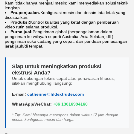
Kami tidak hanya menjual mesin; kami menyediakan solusi teknik
lengkap.
Pra-penjualan:
Konfigurasi mesin dan desain tata letak yang
disesuaikan.
Produksi:
Kontrol kualitas yang ketat dengan pembaruan
video rutin selama produksi.
Purna jual:
Pengiriman global (berpengalaman dalam
pengiriman ke wilayah seperti Australia, Asia Selatan, dll.),
pengiriman suku cadang yang cepat, dan panduan pemasangan
jarak jauh/di tempat.
Siap untuk meningkatkan produksi
ekstrusi Anda?
Untuk dukungan teknis cepat atau penawaran khusus,
silakan menghubungi langsung:
E-mail:
catherine@hldextruder.com
WhatsApp/WeChat:
+86 13016994160
* Tip: Kami biasanya merespons dalam waktu 12 jam dengan
rincian konfigurasi mesin dan harga.