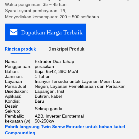
Waktu pengiriman: 35 ~ 45 hari
Syarat-syarat pembayaran: T/t,
Menyediakan kemampuan: 200 ~ 500 set/tahun
Dapatkan Harga Terbaik
Rincian produk
Deskripsi Produk
Nama:
Extruder Dua Tahap
Penggunaan:
peracikan
Bahan:
Baja. 6542, 38CrMoAl
Jaminan:
1 Tahun
Layanan
Insinyur Tersedia untuk Layanan Mesin Luar
Purna Jual
Negeri, Layanan Pemeliharaan dan Perbaikan
Disediakan:
Lapangan, Inst
Aplikasi:
Butiran, kabel
Kondisi:
Baru
Desain
Sekrup ganda
Sekrup:
Pembalik:
ABB, Inverter Eurotermal
kekuatan (w):
50-250kw
Pabrik langsung Twin Screw Extruder untuk bahan kabel
Compounding