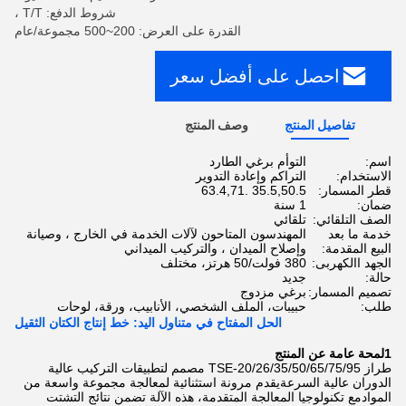
شروط الدفع: T/T ،
القدرة على العرض: 200~500 مجموعة/عام
احصل على أفضل سعر
تفاصيل المنتج
وصف المنتج
اسم:
التوأم برغي الطارد
الاستخدام:
التراكم وإعادة التدوير
قطر المسمار:
35.5,50.5 .63.4,71
ضمان:
1 سنة
الصف التلقائي:
تلقائي
خدمة ما بعد
المهندسون المتاحون لآلات الخدمة في الخارج ، وصيانة
البيع المقدمة:
وإصلاح الميدان ، والتركيب الميداني
الجهد االكهربى:
380 فولت/50 هرتز، مختلف
حالة:
جديد
تصميم المسمار:
برغي مزدوج
طلب:
حبيبات، الملف الشخصي، الأنابيب، ورقة، لوحات
الحل المفتاح في متناول اليد: خط إنتاج الكتان الثقيل
1لمحة عامة عن المنتج
طراز TSE-20/26/35/50/65/75/95 مصمم لتطبيقات التركيب عالية
الدوران عالية السرعةيقدم مرونة استثنائية لمعالجة مجموعة واسعة من
الموادمع تكنولوجيا المعالجة المتقدمة، هذه الآلة تضمن نتائج التشتت