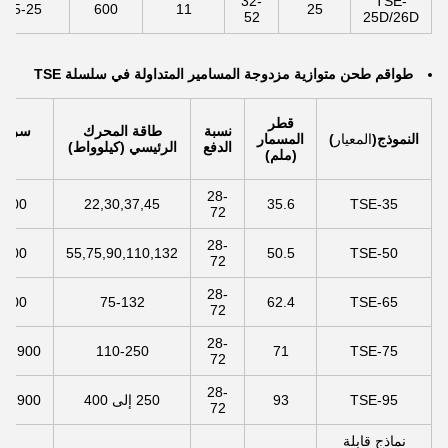
32-
TSE-
5-25
600
11
25
52
25D/26D
طواقم طحن متوازية مزدوجة المسامير المتداولة في سلسلة TSE
قطر
نسبة
طاقة المحرك
سرعة 
النموذج
(
المعيار
)
المسمار
الدفع
الرئيسي (كيلوواط)
(rpm)
(ملم)
28-
,800
22,30,37,45
35.6
TSE-35
72
28-
,800
55,75,90,110,132
50.5
TSE-50
72
28-
,800
75-132
62.4
TSE-65
72
28-
00,900
110-250
71
TSE-75
72
28-
TSE-95
93
250 إلى 400
00,900
72
نماذج قابلة