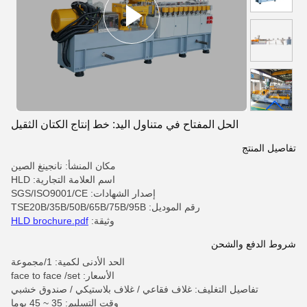
الحل المفتاح في متناول اليد: خط إنتاج الكتان الثقيل
تفاصيل المنتج
مكان المنشأ: نانجينغ الصين
اسم العلامة التجارية: HLD
إصدار الشهادات: SGS/ISO9001/CE
رقم الموديل: TSE20B/35B/50B/65B/75B/95B
وثيقة:
HLD brochure.pdf
شروط الدفع والشحن
الحد الأدنى لكمية: 1/مجموعة
الأسعار: face to face /set
تفاصيل التغليف: غلاف فقاعي / غلاف بلاستيكي / صندوق خشبي
وقت التسليم: 35 ~ 45 يوما