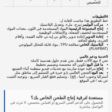
-
-
-
للتخصيص
4التطبيقات
خط التطويق هذا مناسب للغاية ل:
مركب البوليمر:
مزج، ملء، وتعديل البلاستيك
إنتاج المجموعة الرئيسية:
المواد المستخدمة في اللون، معدات المواد
المستخدمة لتخفيف الشعلة، والإضافات الوظيفية.
إعادة التدوير:
إعادة تدوير رقائق بي.إيه.تي عالية القيمة، وأفلام
الخردة، وقطع الحافة.
البلاستيك الخاص:
معالجة TPU، مواد قابلة للتحلل البيولوجي
(PLA/PBAT).
5خدمة ودعم عالمي
نحن لا نبيع الآلات فقط، نحن نقدم حلول هندسية كاملة.
ما قبل البيع:
تكوين آلة مخصصة وتصميم تخطيط
إنتاج:
مراقبة جودة صارمة مع تحديثات فيديو منتظمة أثناء التصنيع.
بعد البيع:
الشحن العالمي (ذو خبرة في التسليم إلى مناطق مثل
أستراليا وجنوب آسيا ، إلخ) ، وتسليم قطع الغيار السريع ، وتوجيه التثبيت
عن بعد / في الموقع.
مستعدة لترقية إنتاج الطحن الخاص بك؟
للحصول على الدعم الفني السريع أو اقتباس مخصص، لا تتردد في
التواصل مباشرة: