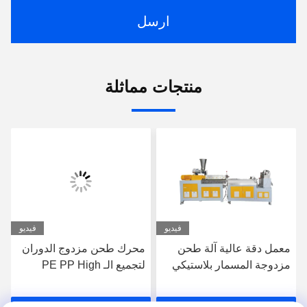
ارسل
منتجات مماثلة
فيديو
فيديو
معمل دقة عالية آلة طحن
محرك طحن مزدوج الدوران
مزدوجة المسمار بلاستيكي
لتجميع الـ PE PP High
PE Pp حبة حبة خط
Filler Masterbatches