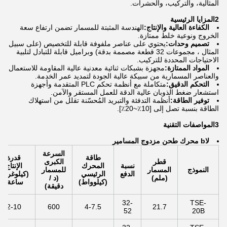
المثالية، والتركيب، والحشرات.
2المزايا الرئيسية
الكفاءة العالية والإنتاج:
الهندسة المثبتة للمسمار تضمن ارتفاع سعة
الخروج ونوعية خلط ممتازة.
تصميم وحدات:
يحتوي على عناصر ملفوفة قابلة للتخصيص (على سبيل
المثال ، مجموعات 32 قطعة مصممة بدقة) وبراميل قابلة للتبادل لتلبية
الاحتياجات المحددة للتركيب.
المواد الممتازة:
مجهزة بشبكات ثنائية معدنية عالية المقاومة للاستعمال
والعناصر المسمارية من سبيكة عالية الجودة لتمديد عمر الخدمة.
التحكم الدقيق:
متكاملة مع أنظمة تحكم PLC المتقدمة وأجهزة
استشعار ضغط الذوبان عالية الدقة للعمل المستقر والآمن.
توفير الطاقة:
أنظمة التدفئة والتبريد المُحسّنة تقلل من استهلاك
الطاقة بنسبة تصل إلى [10٪~20٪].
3المواصفات التقنية
لا
b محرك طحن مزدوج المسامير
السرعة
طاقة
قدرة
قطر
الكبرى
نسبة
المحرك
الإنتاج
النموذج
المسمار
للمسمار
الدفع
الرئيسي
(كيلوغرام/
(ملم)
(د /
(كيلوواط)
ساعة)
دقيقة)
32-
TSE-
2-10
600
4-7.5
21.7
52
20B