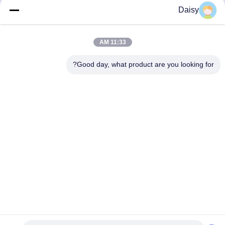
احصل على أفضل سعر
احصل على أفضل سعر
Daisy
11:33 AM
Good day, what product are you looking for?
Nanjing Henglande Machinery Technology Co.,
Ltd.
jayce@hldextruder.com
86-15251884557
لا.11شارع تشينغو، مدينة هوشو، مقاطعة جيانجينغ، نانجينغ،
الصين.
الصين جودة جيدة التوأم برغي الطارد المورد. حقوق الطبع والنشر ©
2024-2026 Nanjing Henglande Machinery Technology Co.,